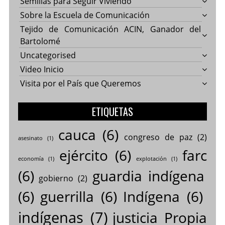
Semillas para Seguir Viviendo
Sobre la Escuela de Comunicación
Tejido de Comunicación ACIN, Ganador del
Bartolomé
Uncategorised
Video Inicio
Visita por el País que Queremos
ETIQUETAS
cauca
(6)
congreso de paz
(2)
asesinato
(1)
ejército
(6)
farc
economía
(1)
explotación
(1)
(6)
guardia indígena
gobierno
(2)
(6)
guerrilla
(6)
Indígena
(6)
indígenas
(7)
justicia Propia