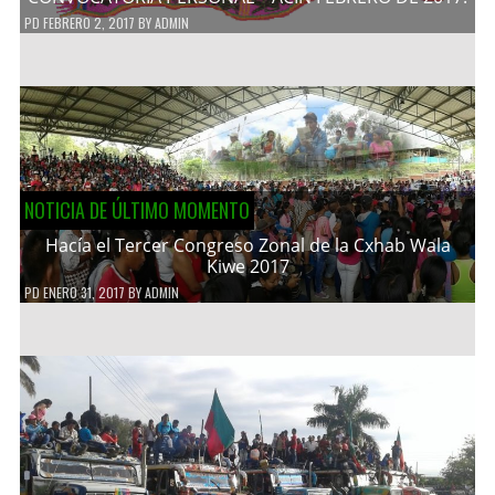
PD
FEBRERO 2, 2017
BY
ADMIN
NOTICIA DE ÚLTIMO MOMENTO
Hacía el Tercer Congreso Zonal de la Cxhab Wala
Kiwe 2017
PD
ENERO 31, 2017
BY
ADMIN