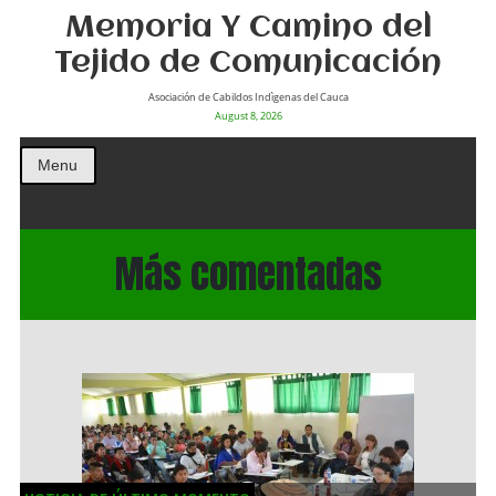
Memoria Y Camino del
Tejido de Comunicación
Asociación de Cabildos Indìgenas del Cauca
August 8, 2026
Menu
Más comentadas