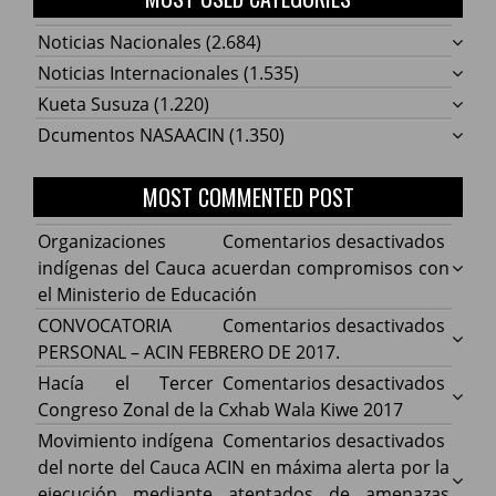
Noticias Nacionales
(2.684)
Noticias Internacionales
(1.535)
Kueta Susuza
(1.220)
Dcumentos NASAACIN
(1.350)
MOST COMMENTED POST
en
Organizaciones
Comentarios desactivados
Organ
indígenas del Cauca acuerdan compromisos con
indíg
el Ministerio de Educación
del
en
CONVOCATORIA
Comentarios desactivados
Cauca
CONV
PERSONAL – ACIN FEBRERO DE 2017.
acuer
PERS
en
Hacía el Tercer
Comentarios desactivados
comp
–
Hacía
Congreso Zonal de la Cxhab Wala Kiwe 2017
con
ACIN
el
en
Movimiento indígena
Comentarios desactivados
el
FEBR
Terce
Movim
del norte del Cauca ACIN en máxima alerta por la
Minist
DE
Congr
indíg
ejecución mediante atentados de amenazas