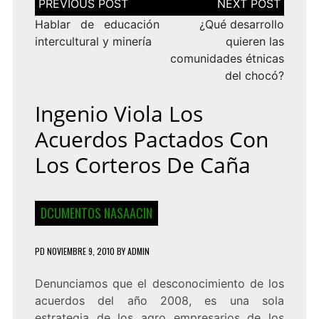
de
entradas
Hablar de educación
¿Qué desarrollo
intercultural y minería
quieren las
comunidades étnicas
del chocó?
Ingenio Viola Los
Acuerdos Pactados Con
Los Corteros De Caña
DCUMENTOS NASAACIN
PD
NOVIEMBRE 9, 2010
BY
ADMIN
Denunciamos que el desconocimiento de los
acuerdos del año 2008, es una sola
estrategia de los agro empresarios de los