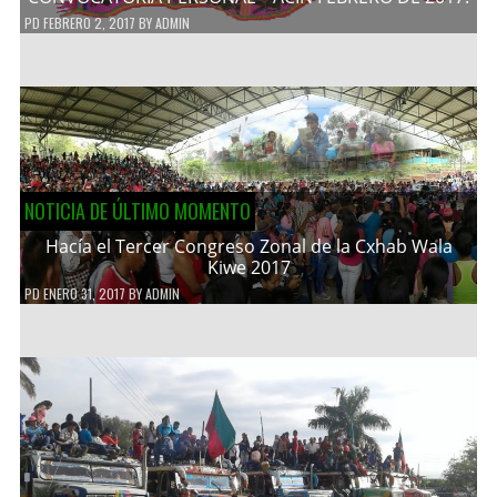
PD
FEBRERO 2, 2017
BY
ADMIN
NOTICIA DE ÚLTIMO MOMENTO
Hacía el Tercer Congreso Zonal de la Cxhab Wala
Kiwe 2017
PD
ENERO 31, 2017
BY
ADMIN