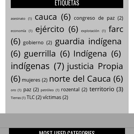
ETIQUETAS
cauca
(6)
congreso de paz
(2)
asesinato
(1)
ejército
(6)
farc
economía
(1)
explotación
(1)
(6)
guardia indígena
gobierno
(2)
(6)
guerrilla
(6)
Indígena
(6)
indígenas
(7)
justicia Propia
(6)
norte del Cauca
(6)
mujeres
(2)
territorio
(3)
paz
(2)
rozental
(2)
oro
(1)
petróleo
(1)
TLC
(2)
víctimas
(2)
Tierras
(1)
MOST USED CATEGORIES