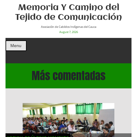
Memoria Y Camino del
Tejido de Comunicación
Asociación de Cabildos Indìgenas del Cauca
August 7, 2026
Menu
Más comentadas