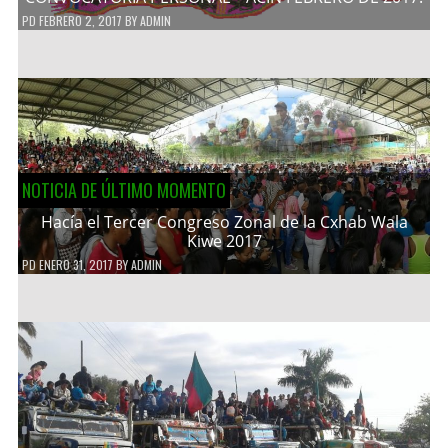
PD
FEBRERO 2, 2017
BY
ADMIN
NOTICIA DE ÚLTIMO MOMENTO
Hacía el Tercer Congreso Zonal de la Cxhab Wala
Kiwe 2017
PD
ENERO 31, 2017
BY
ADMIN