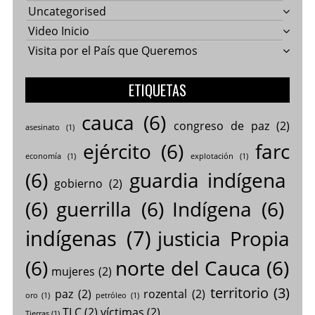
Uncategorised
Video Inicio
Visita por el País que Queremos
ETIQUETAS
cauca
(6)
congreso de paz
(2)
asesinato
(1)
ejército
(6)
farc
economía
(1)
explotación
(1)
(6)
guardia indígena
gobierno
(2)
(6)
guerrilla
(6)
Indígena
(6)
indígenas
(7)
justicia Propia
(6)
norte del Cauca
(6)
mujeres
(2)
territorio
(3)
paz
(2)
rozental
(2)
oro
(1)
petróleo
(1)
TLC
(2)
víctimas
(2)
Tierras
(1)