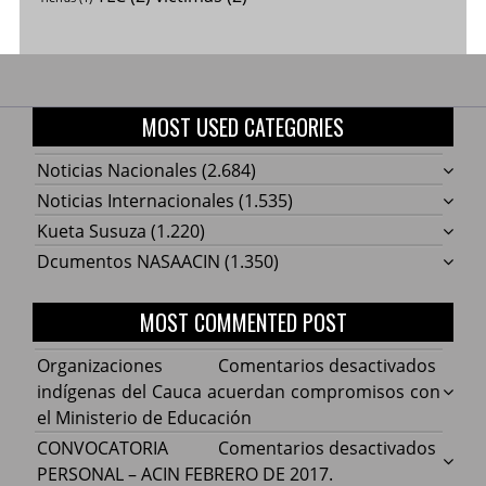
MOST USED CATEGORIES
Noticias Nacionales
(2.684)
Noticias Internacionales
(1.535)
Kueta Susuza
(1.220)
Dcumentos NASAACIN
(1.350)
MOST COMMENTED POST
en
Organizaciones
Comentarios desactivados
Organ
indígenas del Cauca acuerdan compromisos con
indíg
el Ministerio de Educación
del
en
CONVOCATORIA
Comentarios desactivados
Cauca
CONV
PERSONAL – ACIN FEBRERO DE 2017.