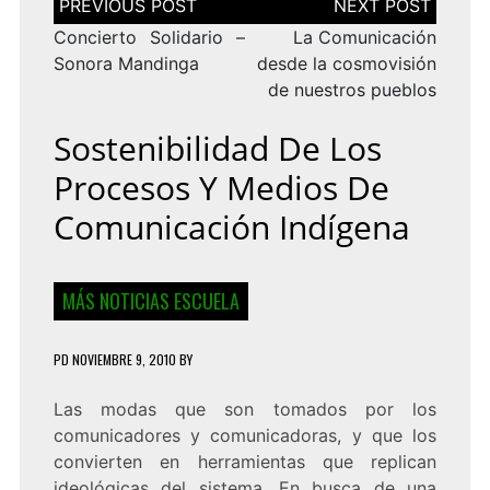
de
entradas
Concierto Solidario –
La Comunicación
Sonora Mandinga
desde la cosmovisión
de nuestros pueblos
Sostenibilidad De Los
Procesos Y Medios De
Comunicación Indígena
MÁS NOTICIAS ESCUELA
PD
NOVIEMBRE 9, 2010
BY
Las modas que son tomados por los
comunicadores y comunicadoras, y que los
convierten en herramientas que replican
ideológicas del sistema. En busca de una