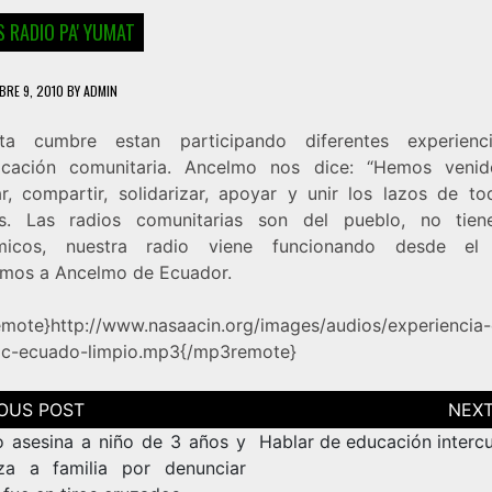
 RADIO PA' YUMAT
BRE 9, 2010
BY
ADMIN
ta cumbre estan participando diferentes experienc
cación comunitaria. Ancelmo nos dice: “Hemos veni
ar, compartir, solidarizar, apoyar y unir los lazos de to
s. Las radios comunitarias son del pueblo, no tien
micos, nuestra radio viene funcionando desde el 
mos a Ancelmo de Ecuador.
mote}http://www.nasaacin.org/images/audios/experiencia-
c-ecuado-limpio.mp3{/mp3remote}
ción
as
to asesina a niño de 3 años y
Hablar de educación intercu
a a familia por denunciar