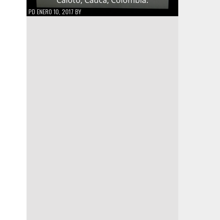
PD
ENERO 10, 2017
BY