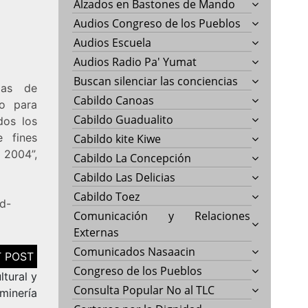
Alzados en Bastones de Mando
Audios Congreso de los Pueblos
Audios Escuela
Audios Radio Pa' Yumat
Buscan silenciar las conciencias
ias de
Cabildo Canoas
do para
Cabildo Guadualito
dos los
e fines
Cabildo kite Kiwe
2004”,
Cabildo La Concepción
Cabildo Las Delicias
Cabildo Toez
d-
Comunicación y Relaciones
Externas
Comunicados Nasaacin
Congreso de los Pueblos
ltural y
Consulta Popular No al TLC
minería