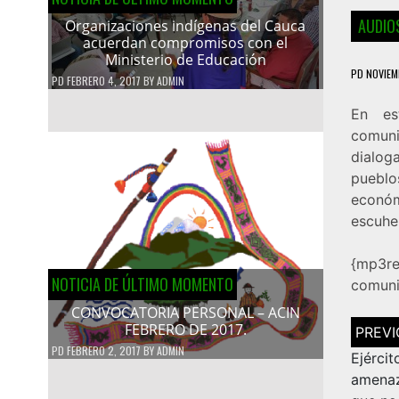
AUDIOS
Organizaciones indígenas del Cauca
acuerdan compromisos con el
Ministerio de Educación
PD
NOVIEM
PD
FEBRERO 4, 2017
BY
ADMIN
En es
comuni
dialog
pueblo
econó
escuhe
{mp3re
NOTICIA DE ÚLTIMO MOMENTO
comuni
CONVOCATORIA PERSONAL – ACIN
Navega
FEBRERO DE 2017.
de
PD
FEBRERO 2, 2017
BY
ADMIN
entrad
Ejérci
amenaz