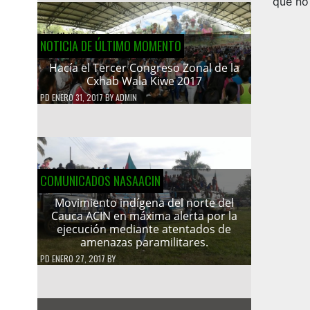
que no
NOTICIA DE ÚLTIMO MOMENTO
Hacía el Tercer Congreso Zonal de la
Cxhab Wala Kiwe 2017
PD
ENERO 31, 2017
BY
ADMIN
COMUNICADOS NASAACIN
Movimiento indígena del norte del
Cauca ACIN en máxima alerta por la
ejecución mediante atentados de
amenazas paramilitares.
PD
ENERO 27, 2017
BY