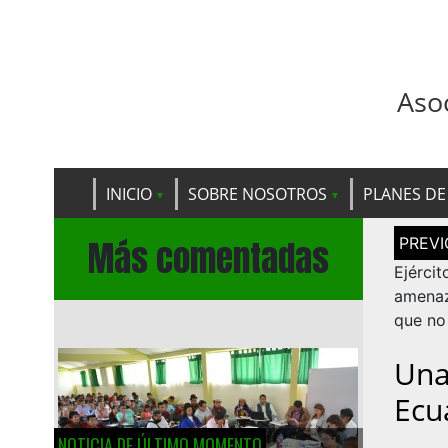
Aso
INICIO
SOBRE NOSOTROS
PLANES DE
Navega
Más comentadas
de
entrad
Ejérci
amenaz
que no
Una
Ecu
NOTICIA DE ÚLTIMO MOMENTO