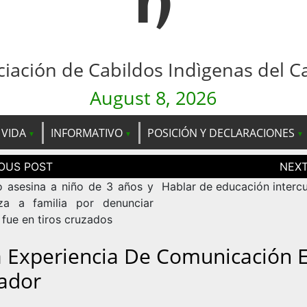
n
ciación de Cabildos Indìgenas del C
August 8, 2026
 VIDA
INFORMATIVO
POSICIÓN Y DECLARACIONES
ción
as
to asesina a niño de 3 años y
Hablar de educación intercu
a a familia por denunciar
 fue en tiros cruzados
 Experiencia De Comunicación 
ador