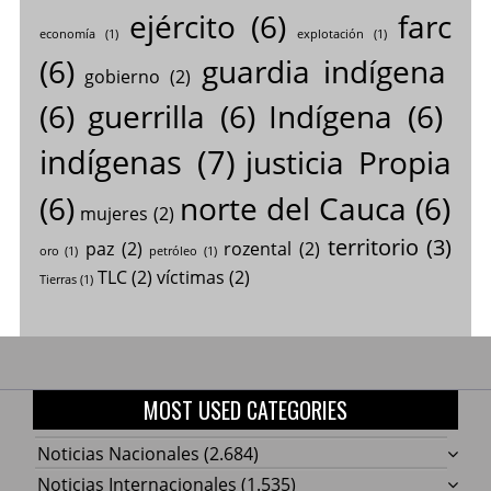
ejército
(6)
farc
economía
(1)
explotación
(1)
(6)
guardia indígena
gobierno
(2)
(6)
guerrilla
(6)
Indígena
(6)
indígenas
(7)
justicia Propia
(6)
norte del Cauca
(6)
mujeres
(2)
territorio
(3)
paz
(2)
rozental
(2)
oro
(1)
petróleo
(1)
TLC
(2)
víctimas
(2)
Tierras
(1)
MOST USED CATEGORIES
Noticias Nacionales
(2.684)
Noticias Internacionales
(1.535)