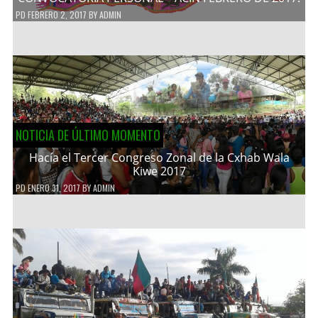
PD
FEBRERO 2, 2017
BY
ADMIN
NOTICIA DE ÚLTIMO MOMENTO
Hacía el Tercer Congreso Zonal de la Cxhab Wala
Kiwe 2017
PD
ENERO 31, 2017
BY
ADMIN