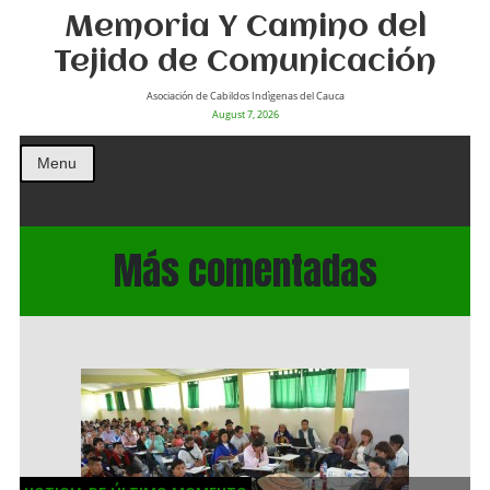
Memoria Y Camino del
Tejido de Comunicación
Asociación de Cabildos Indìgenas del Cauca
August 7, 2026
Menu
Más comentadas