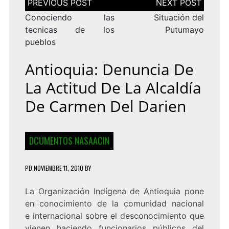
de
entradas
Conociendo las
Situación del
tecnicas de los
Putumayo
pueblos
Antioquia: Denuncia De
La Actitud De La Alcaldía
De Carmen Del Darien
DCUMENTOS NASAACIN
PD
NOVIEMBRE 11, 2010
BY
La Organización Indígena de Antioquia pone
en conocimiento de la comunidad nacional
e internacional sobre el desconocimiento que
vienen haciendo funcionarios públicos del