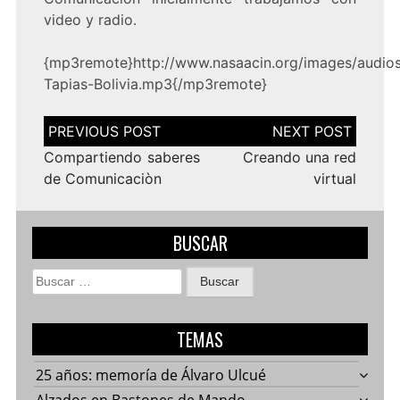
video y radio.
{mp3remote}http://www.nasaacin.org/images/audio
Tapias-Bolivia.mp3{/mp3remote}
Navegación
de
entradas
Compartiendo saberes
Creando una red
de Comunicaciòn
virtual
BUSCAR
Buscar:
TEMAS
25 años: memoría de Álvaro Ulcué