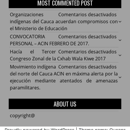
MOST COMMENTED POST
en
Organizaciones
Comentarios desactivados
Organ
indígenas del Cauca acuerdan compromisos con
indíg
el Ministerio de Educación
del
en
CONVOCATORIA
Comentarios desactivados
Cauca
CONV
PERSONAL – ACIN FEBRERO DE 2017.
acuer
PERS
en
Hacía el Tercer
Comentarios desactivados
comp
–
Hacía
Congreso Zonal de la Cxhab Wala Kiwe 2017
con
ACIN
el
en
Movimiento indígena
Comentarios desactivados
el
FEBR
Terce
Movim
del norte del Cauca ACIN en máxima alerta por la
Minist
DE
Congr
indíg
ejecución mediante atentados de amenazas
de
2017.
Zonal
del
paramilitares.
Educa
de
norte
la
del
ABOUT US
Cxhab
Cauca
Wala
ACIN
copyright@
Kiwe
en
2017
máxi
Proudly powered by WordPress
|
Theme name: Queens