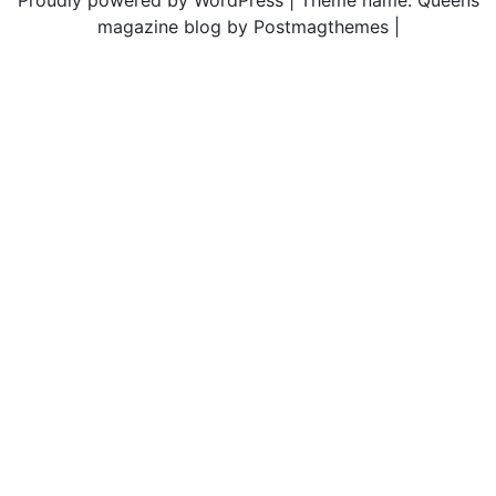
alerta
magazine blog by Postmagthemes
|
por
la
ejecu
media
atent
de
amen
parami