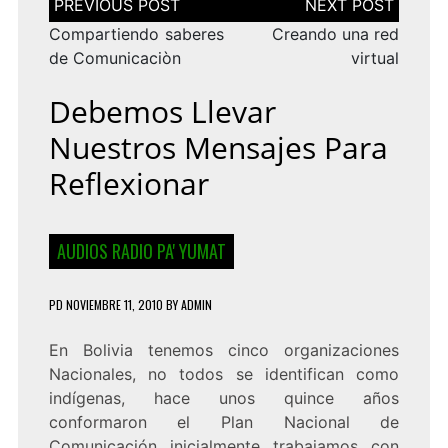
de
entradas
Compartiendo saberes
Creando una red
de Comunicaciòn
virtual
Debemos Llevar
Nuestros Mensajes Para
Reflexionar
AUDIOS RADIO PA' YUMAT
PD
NOVIEMBRE 11, 2010
BY
ADMIN
En Bolivia tenemos cinco organizaciones
Nacionales, no todos se identifican como
indígenas, hace unos quince años
conformaron el Plan Nacional de
Comunicación inicialmente trabajamos con