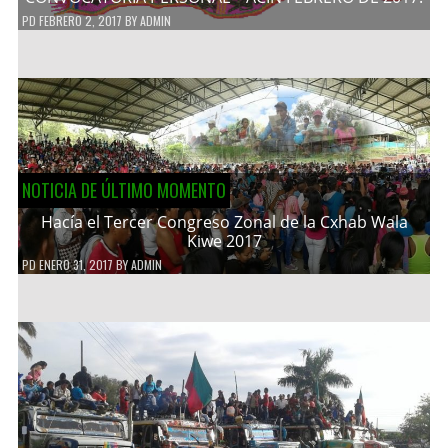
PD
FEBRERO 2, 2017
BY
ADMIN
NOTICIA DE ÚLTIMO MOMENTO
Hacía el Tercer Congreso Zonal de la Cxhab Wala
Kiwe 2017
PD
ENERO 31, 2017
BY
ADMIN