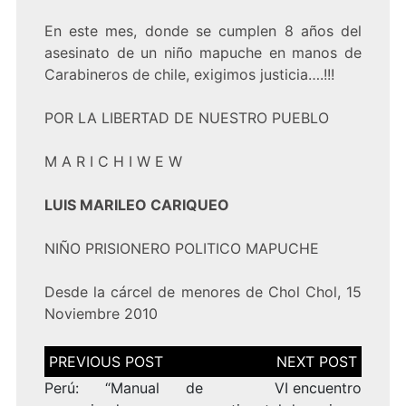
En este mes, donde se cumplen 8 años del
asesinato de un niño mapuche en manos de
Carabineros de chile, exigimos justicia….!!!
POR LA LIBERTAD DE NUESTRO PUEBLO
M A R I C H I W E W
LUIS MARILEO CARIQUEO
NIÑO PRISIONERO POLITICO MAPUCHE
Desde la cárcel de menores de Chol Chol, 15
Noviembre 2010
Navegación
de
entradas
Perú: “Manual de
VI encuentro