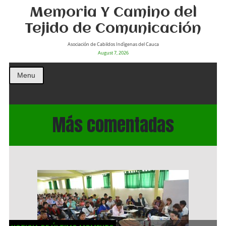
Memoria Y Camino del
Tejido de Comunicación
Asociación de Cabildos Indìgenas del Cauca
August 7, 2026
Menu
Más comentadas