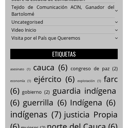
Tejido de Comunicación ACIN, Ganador del
Bartolomé
Uncategorised
Video Inicio
Visita por el País que Queremos
ETIQUETAS
cauca
(6)
congreso de paz
(2)
asesinato
(1)
ejército
(6)
farc
economía
(1)
explotación
(1)
(6)
guardia indígena
gobierno
(2)
(6)
guerrilla
(6)
Indígena
(6)
indígenas
(7)
justicia Propia
(6)
norte del Cauca
(6)
mujeres
(2)