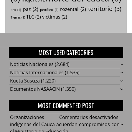
territorio
(3)
paz
(2)
rozental
(2)
oro
(1)
petróleo
(1)
TLC
(2)
víctimas
(2)
Tierras
(1)
MOST USED CATEGORIES
Noticias Nacionales
(2.684)
Noticias Internacionales
(1.535)
Kueta Susuza
(1.220)
Dcumentos NASAACIN
(1.350)
MOST COMMENTED POST
en
Organizaciones
Comentarios desactivados
Organ
indígenas del Cauca acuerdan compromisos con
indíg
el Ministerio de Educación