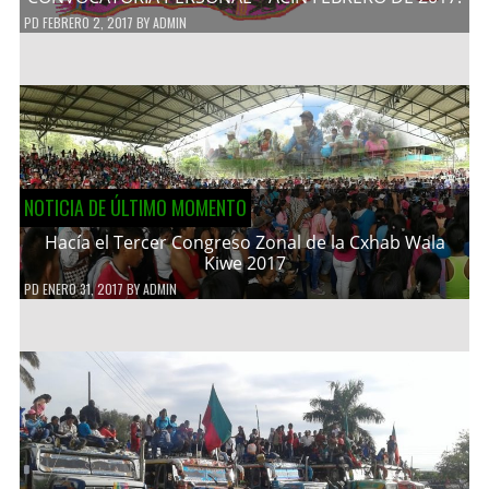
PD
FEBRERO 2, 2017
BY
ADMIN
NOTICIA DE ÚLTIMO MOMENTO
Hacía el Tercer Congreso Zonal de la Cxhab Wala
Kiwe 2017
PD
ENERO 31, 2017
BY
ADMIN