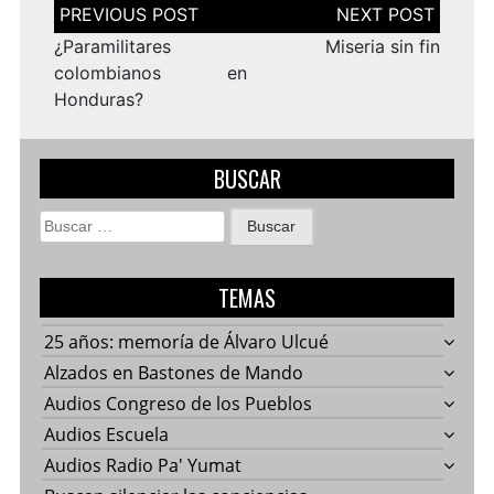
Navegación
de
entradas
¿Paramilitares
Miseria sin fin
colombianos en
Honduras?
BUSCAR
Buscar:
TEMAS
25 años: memoría de Álvaro Ulcué
Alzados en Bastones de Mando
Audios Congreso de los Pueblos
Audios Escuela
Audios Radio Pa' Yumat