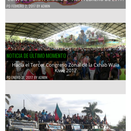
PD
FEBRERO 2, 2017
BY
ADMIN
NOTICIA DE ÚLTIMO MOMENTO
Hacía el Tercer Congreso Zonal de la Cxhab Wala
Kiwe 2017
PD
ENERO 31, 2017
BY
ADMIN