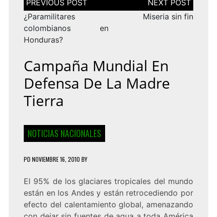
de
entradas
¿Paramilitares
Miseria sin fin
colombianos en
Honduras?
Campaña Mundial En
Defensa De La Madre
Tierra
NOTICIAS NACIONALES
PD
NOVIEMBRE 16, 2010
BY
El 95% de los glaciares tropicales del mundo
están en los Andes y están retrocediendo por
efecto del calentamiento global, amenazando
con dejar sin fuentes de agua a toda América