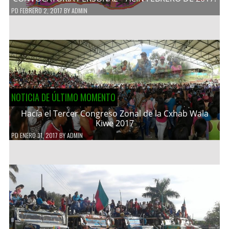
PD
FEBRERO 2, 2017
BY
ADMIN
NOTICIA DE ÚLTIMO MOMENTO
Hacía el Tercer Congreso Zonal de la Cxhab Wala
Kiwe 2017
PD
ENERO 31, 2017
BY
ADMIN