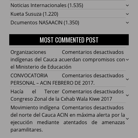
Noticias Internacionales
(1.535)
Kueta Susuza
(1.220)
Dcumentos NASAACIN
(1.350)
MOST COMMENTED POST
en
Organizaciones
Comentarios desactivados
Organ
indígenas del Cauca acuerdan compromisos con
indíg
el Ministerio de Educación
del
en
CONVOCATORIA
Comentarios desactivados
Cauca
CONV
PERSONAL – ACIN FEBRERO DE 2017.
acuer
PERS
en
Hacía el Tercer
Comentarios desactivados
comp
–
Hacía
Congreso Zonal de la Cxhab Wala Kiwe 2017
con
ACIN
el
en
Movimiento indígena
Comentarios desactivados
el
FEBR
Terce
Movim
del norte del Cauca ACIN en máxima alerta por la
Minist
DE
Congr
indíg
ejecución mediante atentados de amenazas
de
2017.
Zonal
del
paramilitares.
Educa
de
norte