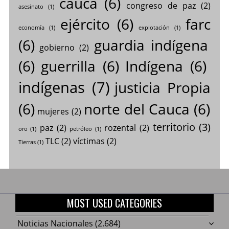
cauca
(6)
congreso de paz
(2)
asesinato
(1)
ejército
(6)
farc
economía
(1)
explotación
(1)
(6)
guardia indígena
gobierno
(2)
(6)
guerrilla
(6)
Indígena
(6)
indígenas
(7)
justicia Propia
(6)
norte del Cauca
(6)
mujeres
(2)
territorio
(3)
paz
(2)
rozental
(2)
oro
(1)
petróleo
(1)
TLC
(2)
víctimas
(2)
Tierras
(1)
MOST USED CATEGORIES
Noticias Nacionales
(2.684)