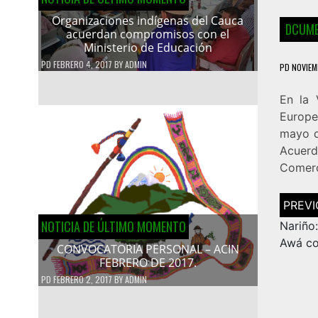
Organizaciones indígenas del Cauca
DCUME
acuerdan compromisos con el
Ministerio de Educación
PD
FEBRERO 4, 2017
BY
ADMIN
PD
NOVIEM
En la 
Europe
mayo d
Acuerd
Comerc
Navega
de
NOTICIA DE ÚLTIMO MOMENTO
entrad
Nariño
Awá co
CONVOCATORIA PERSONAL – ACIN
FEBRERO DE 2017.
PD
FEBRERO 2, 2017
BY
ADMIN