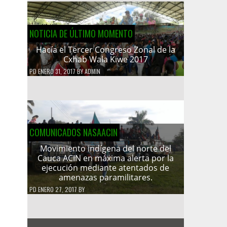
NOTICIA DE ÚLTIMO MOMENTO
Hacía el Tercer Congreso Zonal de la
Cxhab Wala Kiwe 2017
PD
ENERO 31, 2017
BY
ADMIN
COMUNICADOS NASAACIN
Movimiento indígena del norte del
Cauca ACIN en máxima alerta por la
ejecución mediante atentados de
amenazas paramilitares.
PD
ENERO 27, 2017
BY