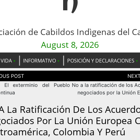
n
ciación de Cabildos Indìgenas del C
August 8, 2026
 VIDA
INFORMATIVO
POSICIÓN Y DECLARACIONES
ción
as
: El exterminio del Pueblo
No a la ratificación de los 
ntinua
negociados por la Unión 
A La Ratificación De Los Acuerd
ociados Por La Unión Europea 
troamérica, Colombia Y Perú