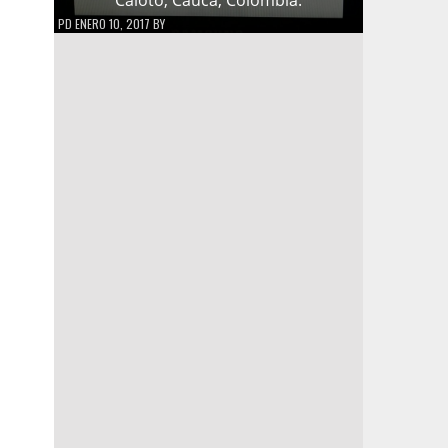
PD
ENERO 10, 2017
BY