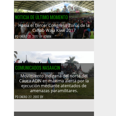
NOTICIA DE ÚLTIMO MOMENTO
Hacía el Tercer Congreso Zonal de la
Cxhab Wala Kiwe 2017
PD
ENERO 31, 2017
BY
ADMIN
COMUNICADOS NASAACIN
Movimiento indígena del norte del
Cauca ACIN en máxima alerta por la
ejecución mediante atentados de
amenazas paramilitares.
PD
ENERO 27, 2017
BY