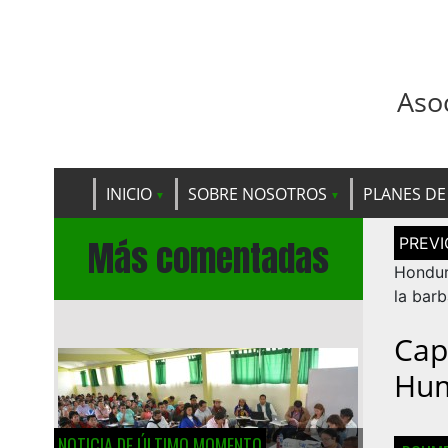
Aso
INICIO
SOBRE NOSOTROS
PLANES DE
Navega
Más comentadas
de
entrad
Hondur
la barb
Cap
Hu
NOTICIA DE ÚLTIMO MOMENTO