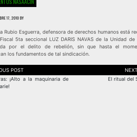
NTOS NASAACIN
BRE 17, 2010
BY
na Rubio Esguerra, defensora de derechos humanos está re
 Fiscal 5ta seccional LUZ DARIS NAVAS de la Unidad de
ada por el delito de rebelión, sin que hasta el mom
an los fundamentos de tal sindicación.
ción
as
as: ¡Alto a la maquinaria de
El ritual del
arie!