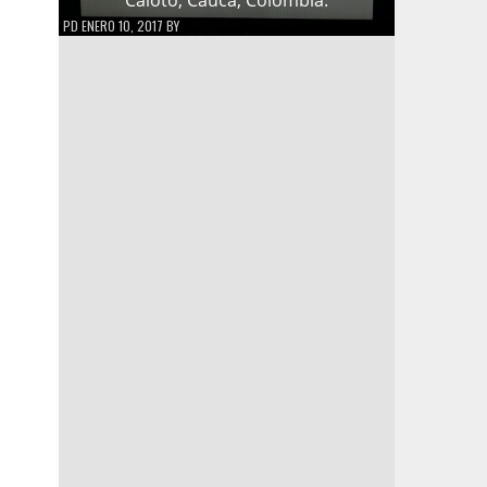
PD
ENERO 10, 2017
BY