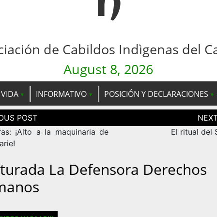
n
ciación de Cabildos Indìgenas del C
August 8, 2026
 VIDA
INFORMATIVO
POSICIÓN Y DECLARACIONES
ción
as
as: ¡Alto a la maquinaria de
El ritual del
arie!
turada La Defensora Derechos
manos