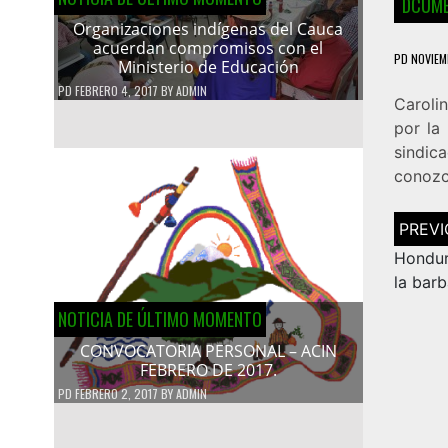
DCUME
Organizaciones indígenas del Cauca
acuerdan compromisos con el
PD
NOVIEM
Ministerio de Educación
PD
FEBRERO 4, 2017
BY
ADMIN
Caroli
por la
sindic
conozc
Navega
de
entrad
Hondur
la barb
NOTICIA DE ÚLTIMO MOMENTO
CONVOCATORIA PERSONAL – ACIN
FEBRERO DE 2017.
PD
FEBRERO 2, 2017
BY
ADMIN