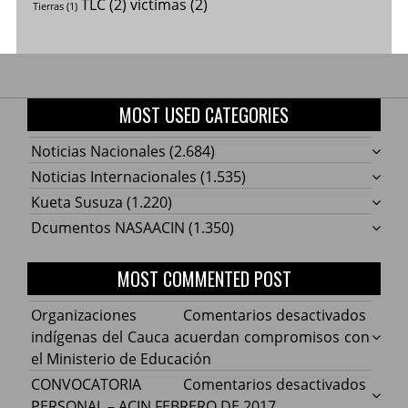
TLC
(2)
víctimas
(2)
Tierras
(1)
MOST USED CATEGORIES
Noticias Nacionales
(2.684)
Noticias Internacionales
(1.535)
Kueta Susuza
(1.220)
Dcumentos NASAACIN
(1.350)
MOST COMMENTED POST
en
Organizaciones
Comentarios desactivados
Organ
indígenas del Cauca acuerdan compromisos con
indíg
el Ministerio de Educación
del
en
CONVOCATORIA
Comentarios desactivados
Cauca
CONV
PERSONAL – ACIN FEBRERO DE 2017.