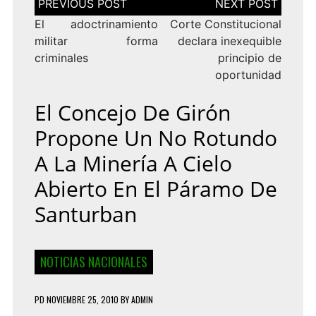
de
entradas
El adoctrinamiento
Corte Constitucional
militar forma
declara inexequible
criminales
principio de
oportunidad
El Concejo De Girón
Propone Un No Rotundo
A La Minería A Cielo
Abierto En El Páramo De
Santurban
NOTICIAS NACIONALES
PD
NOVIEMBRE 25, 2010
BY
ADMIN