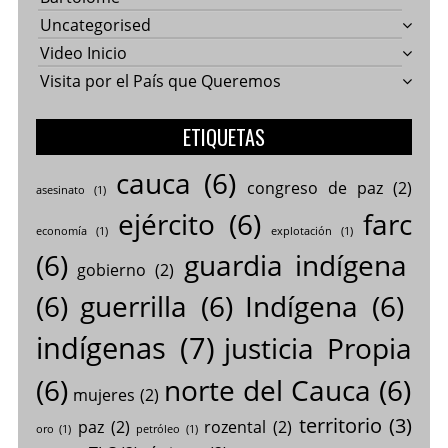
Uncategorised
Video Inicio
Visita por el País que Queremos
ETIQUETAS
cauca
(6)
congreso de paz
(2)
asesinato
(1)
ejército
(6)
farc
economía
(1)
explotación
(1)
(6)
guardia indígena
gobierno
(2)
(6)
guerrilla
(6)
Indígena
(6)
indígenas
(7)
justicia Propia
(6)
norte del Cauca
(6)
mujeres
(2)
territorio
(3)
paz
(2)
rozental
(2)
oro
(1)
petróleo
(1)