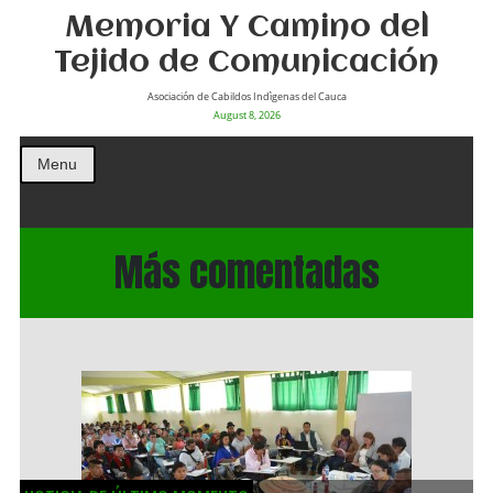
Memoria Y Camino del
Tejido de Comunicación
Asociación de Cabildos Indìgenas del Cauca
August 8, 2026
Menu
Más comentadas