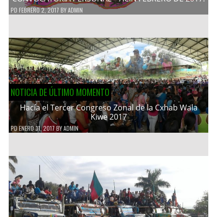
PD
FEBRERO 2, 2017
BY
ADMIN
NOTICIA DE ÚLTIMO MOMENTO
Hacía el Tercer Congreso Zonal de la Cxhab Wala
Kiwe 2017
PD
ENERO 31, 2017
BY
ADMIN