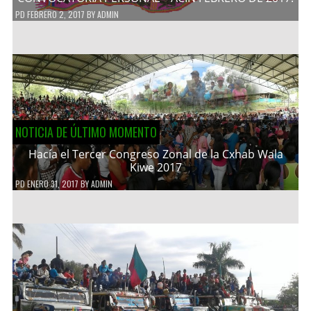
PD
FEBRERO 2, 2017
BY
ADMIN
NOTICIA DE ÚLTIMO MOMENTO
Hacía el Tercer Congreso Zonal de la Cxhab Wala
Kiwe 2017
PD
ENERO 31, 2017
BY
ADMIN