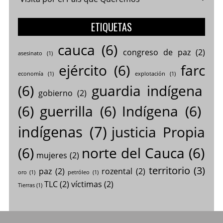
ETIQUETAS
cauca
(6)
congreso de paz
(2)
asesinato
(1)
ejército
(6)
farc
economía
(1)
explotación
(1)
(6)
guardia indígena
gobierno
(2)
(6)
guerrilla
(6)
Indígena
(6)
indígenas
(7)
justicia Propia
(6)
norte del Cauca
(6)
mujeres
(2)
territorio
(3)
paz
(2)
rozental
(2)
oro
(1)
petróleo
(1)
TLC
(2)
víctimas
(2)
Tierras
(1)