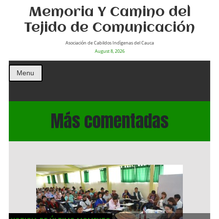
Memoria Y Camino del
Tejido de Comunicación
Asociación de Cabildos Indìgenas del Cauca
August 8, 2026
Menu
Más comentadas