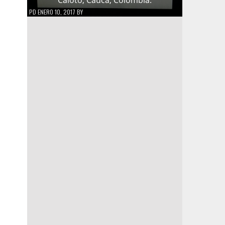
PD
ENERO 10, 2017
BY