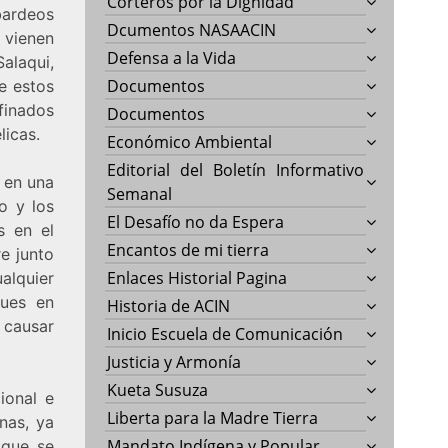
Corteros por la Dignidad
bardeos
Dcumentos NASAACIN
 vienen
Defensa a la Vida
Salaqui,
Documentos
e estos
finados
Documentos
licas.
Económico Ambiental
Editorial del Boletín Informativo
n en una
Semanal
o y los
El Desafío no da Espera
s en el
Encantos de mi tierra
e junto
Enlaces Historial Pagina
alquier
ques en
Historia de ACIN
 causar
Inicio Escuela de Comunicación
Justicia y Armonía
Kueta Susuza
ional e
Liberta para la Madre Tierra
nas, ya
Mandato Indígena y Popular
 que se