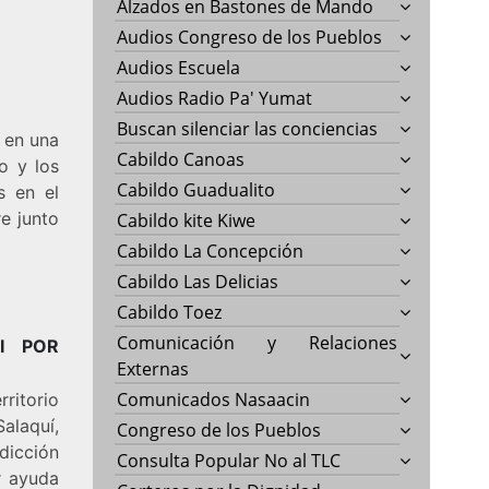
Alzados en Bastones de Mando
Audios Congreso de los Pueblos
Audios Escuela
Audios Radio Pa' Yumat
Buscan silenciar las conciencias
n en una
Cabildo Canoas
o y los
Cabildo Guadualito
s en el
e junto
Cabildo kite Kiwe
Cabildo La Concepción
Cabildo Las Delicias
Cabildo Toez
Comunicación y Relaciones
I POR
Externas
Comunicados Nasaacin
ritorio
alaquí,
Congreso de los Pueblos
dicción
Consulta Popular No al TLC
r ayuda