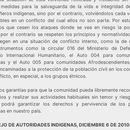
medidas para la salvaguarda de la vida e integridad d
eros indígenas, sino por el contrario, volviéndolos cada 
ables en un conflicto del cual ellos no son parte. Por est
os que cesen los ataques donde se vea en riesgo la po
y por el contrario se respeten los principios y normativid
tegen en una situación de conflicto interno, como la de 
nstrumentos como la circular 016 del Ministerio de Defe
o Internacional Humanitario, el Auto 004 para comu
nas y el Auto 005 para comunidades Afrodescendientes
ncaminadas a la protección de la población civil en los c
licto, en especial, a los grupos étnicos.
os garantías para que la comunidad pueda libremente recor
rios y realizar sus actividades habituales sin temor y ries
 podrá garantizar los derechos y pervivencia de los 
as en nuestro país.
JO DE AUTORIDADES INDIGENAS, DICIEMBRE 6 DE 2010