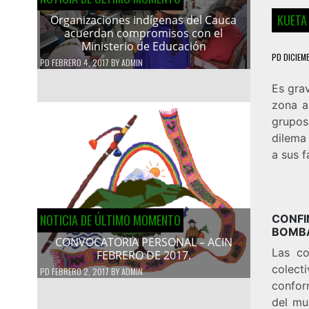
KUETA
Organizaciones indígenas del Cauca
acuerdan compromisos con el
Ministerio de Educación
PD
DICIEM
PD
FEBRERO 4, 2017
BY
ADMIN
Es grav
zona a
grupos
dilema
a sus f
NOTICIA DE ÚLTIMO MOMENTO
CONF
BOMBA
CONVOCATORIA PERSONAL – ACIN
Las co
FEBRERO DE 2017.
colect
PD
FEBRERO 2, 2017
BY
ADMIN
confor
del mu