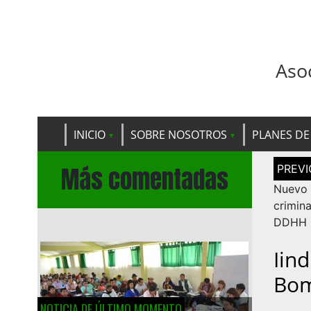
Aso
INICIO
SOBRE NOSOTROS
PLANES DE
Navega
Más comentadas
de
entrad
Nuev
crimin
DDHH
Iin
Bom
NOTICIA DE ÚLTIMO MOMENTO