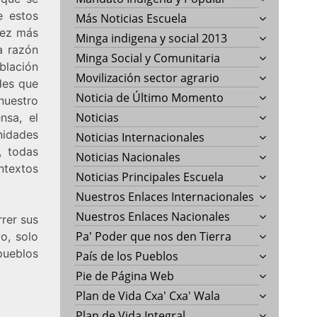
e estos
Más Noticias Escuela
vez más
Minga indigena y social 2013
a razón
Minga Social y Comunitaria
blación
Movilización sector agrario
ades que
Noticia de Último Momento
nuestro
Noticias
nsa, el
nidades
Noticias Internacionales
, todas
Noticias Nacionales
ontextos
Noticias Principales Escuela
Nuestros Enlaces Internacionales
Nuestros Enlaces Nacionales
rer sus
Pa' Poder que nos den Tierra
go, solo
pueblos
País de los Pueblos
Pie de Página Web
Plan de Vida Cxa' Cxa' Wala
Plan de Vida Integral