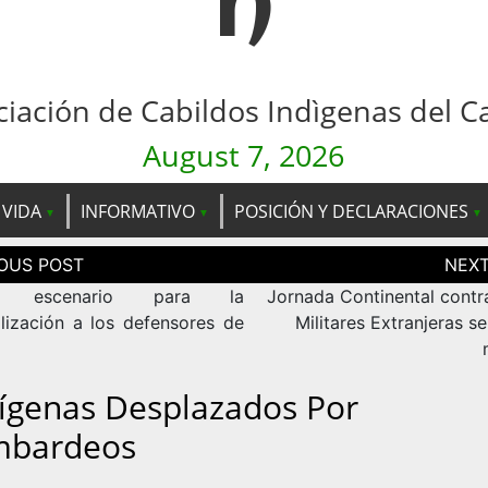
n
ciación de Cabildos Indìgenas del C
August 7, 2026
 VIDA
INFORMATIVO
POSICIÓN Y DECLARACIONES
ción
as
o escenario para la
Jornada Continental contr
alización a los defensores de
Militares Extranjeras se
dígenas Desplazados Por
bardeos