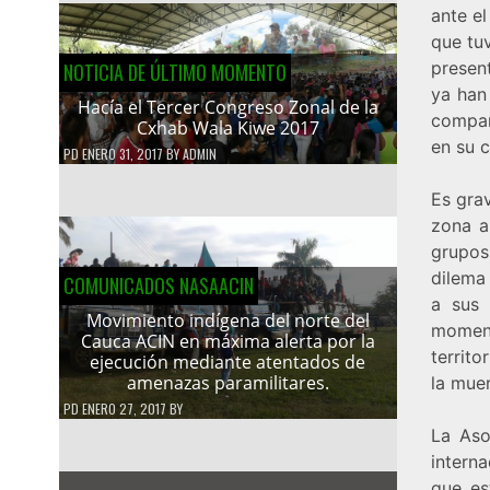
ante e
que tu
present
NOTICIA DE ÚLTIMO MOMENTO
ya han
Hacía el Tercer Congreso Zonal de la
compañ
Cxhab Wala Kiwe 2017
en su c
PD
ENERO 31, 2017
BY
ADMIN
Es grav
zona a
grupos
dilema
COMUNICADOS NASAACIN
a sus 
Movimiento indígena del norte del
moment
Cauca ACIN en máxima alerta por la
territ
ejecución mediante atentados de
amenazas paramilitares.
la mue
PD
ENERO 27, 2017
BY
La Aso
intern
que es