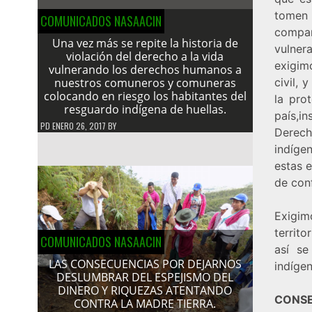
tomen 
COMUNICADOS NASAACIN
compañ
Una vez más se repite la historia de
vulner
violación del derecho a la vida
exigim
vulnerando los derechos humanos a
nuestros comuneros y comuneras
civil, 
colocando en riesgo los habitantes del
la pro
resguardo indígena de huellas.
país,i
PD
ENERO 26, 2017
BY
Derech
indíge
estas e
de conf
Exigim
territo
COMUNICADOS NASAACIN
así se
LAS CONSECUENCIAS POR DEJARNOS
indígen
DESLUMBRAR DEL ESPEJISMO DEL
DINERO Y RIQUEZAS ATENTANDO
CONSE
CONTRA LA MADRE TIERRA.