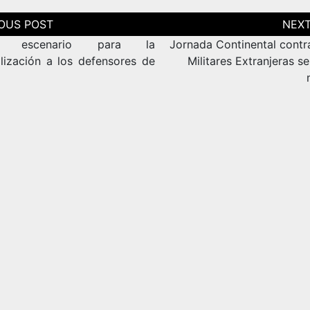
ción
as
o escenario para la
Jornada Continental contr
alización a los defensores de
Militares Extranjeras se