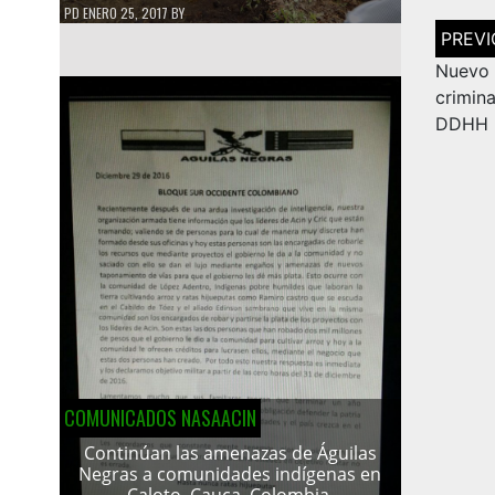
PD
ENERO 25, 2017
BY
Navega
de
entrad
Nuev
crimin
DDHH
COMUNICADOS NASAACIN
Continúan las amenazas de Águilas
Negras a comunidades indígenas en
Caloto, Cauca, Colombia.