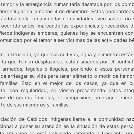
l temor y la emergencia humanitaria desatada por los bom
vieron lugar en la noche 4 de diciembre. Estos bombardeos
ándose en la zona y en las comunidades rivereñas del río 
 ocurrido antes, marcando las experiencias y recuerdos d
eros indígenas emberas, quienes hoy se encuentran con
omunidad por el temor a ser víctimas de las actividades bé
e la situación, ya que sus cultivos, agua y alimentos está
 la que temen desplazarse, están sitiados por el conflict
 armados, legales e ilegales, poniendo a estas persona
 de arriesgar su vida para tener alimento o morir de hambr
familias. Esto en el mejor de los casos, ya que en cu
o, con regularidad, se vienen presentando estos ata
orios de grupos étnicos y de campesinos, un ataque puede
rte de sus miembros y familias.
ciación de Cabildos indígenas llama a la comunidad nac
acional a poner su atención en la situación de estas perso
ta situación se está volviendo reiterada y frecuente sin