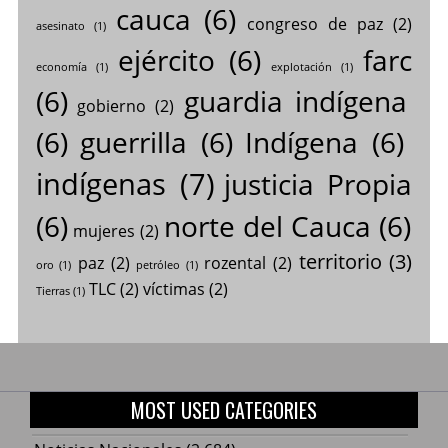
cauca
(6)
congreso de paz
(2)
asesinato
(1)
ejército
(6)
farc
economía
(1)
explotación
(1)
(6)
guardia indígena
gobierno
(2)
(6)
guerrilla
(6)
Indígena
(6)
indígenas
(7)
justicia Propia
(6)
norte del Cauca
(6)
mujeres
(2)
territorio
(3)
paz
(2)
rozental
(2)
oro
(1)
petróleo
(1)
TLC
(2)
víctimas
(2)
Tierras
(1)
MOST USED CATEGORIES