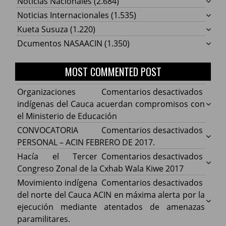
Noticias Nacionales
(2.684)
Noticias Internacionales
(1.535)
Kueta Susuza
(1.220)
Dcumentos NASAACIN
(1.350)
MOST COMMENTED POST
en
Organizaciones
Comentarios desactivados
Organ
indígenas del Cauca acuerdan compromisos con
indíg
el Ministerio de Educación
del
en
CONVOCATORIA
Comentarios desactivados
Cauca
CONV
PERSONAL – ACIN FEBRERO DE 2017.
acuer
PERS
en
Hacía el Tercer
Comentarios desactivados
comp
–
Hacía
Congreso Zonal de la Cxhab Wala Kiwe 2017
con
ACIN
el
en
Movimiento indígena
Comentarios desactivados
el
FEBR
Terce
Movim
del norte del Cauca ACIN en máxima alerta por la
Minist
DE
Congr
indíg
ejecución mediante atentados de amenazas
de
2017.
Zonal
del
paramilitares.
Educa