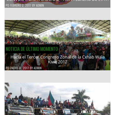
PD
FEBRERO 2, 2017
BY
ADMIN
NOTICIA DE ÚLTIMO MOMENTO
Hacía el Tercer Congreso Zonal de la Cxhab Wala
Kiwe 2017
PD
ENERO 31, 2017
BY
ADMIN