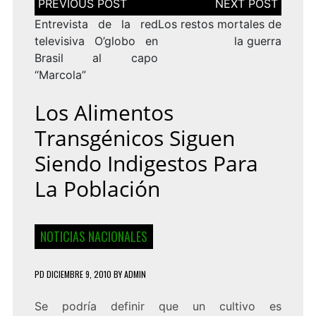
de
entradas
Entrevista de la red
Los restos mortales de
televisiva O’globo en
la guerra
Brasil al capo
“Marcola”
Los Alimentos
Transgénicos Siguen
Siendo Indigestos Para
La Población
NOTICIAS NACIONALES
PD
DICIEMBRE 9, 2010
BY
ADMIN
Se podría definir que un cultivo es