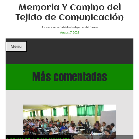
Memoria Y Camino del
Tejido de Comunicación
Asociación de Cabildos Indìgenas del Cauca
August 7, 2026
Menu
Más comentadas