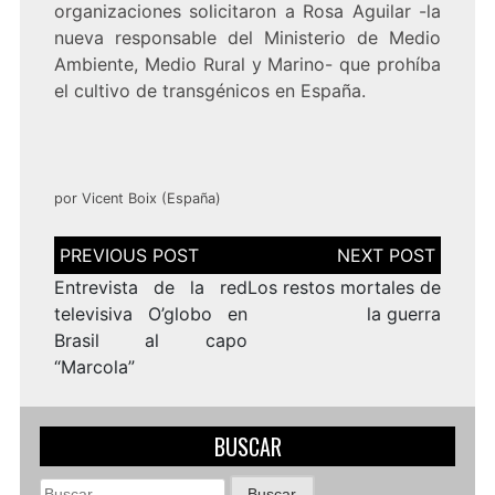
organizaciones solicitaron a Rosa Aguilar -la
nueva responsable del Ministerio de Medio
Ambiente, Medio Rural y Marino- que prohíba
el cultivo de transgénicos en España.
por Vicent Boix (España)
Navegación
de
entradas
Entrevista de la red
Los restos mortales de
televisiva O’globo en
la guerra
Brasil al capo
“Marcola”
BUSCAR
Buscar: