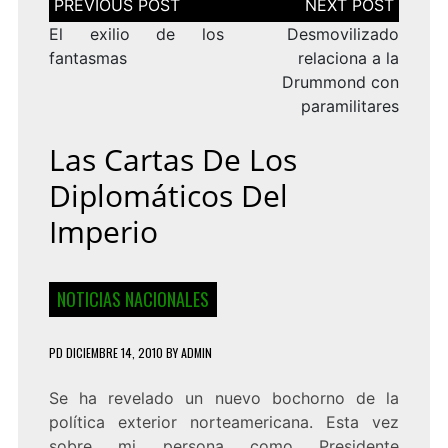
de
entradas
El exilio de los
Desmovilizado
fantasmas
relaciona a la
Drummond con
paramilitares
Las Cartas De Los
Diplomáticos Del
Imperio
NOTICIAS NACIONALES
PD
DICIEMBRE 14, 2010
BY
ADMIN
Se ha revelado un nuevo bochorno de la
política exterior norteamericana. Esta vez
sobre mi persona como Presidente