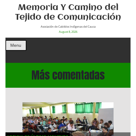
Memoria Y Camino del
Tejido de Comunicación
Asociación de Cabildos Indìgenas del Cauca
August 8, 2026
Menu
Más comentadas