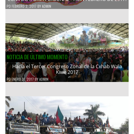
PD
FEBRERO 2, 2017
BY
ADMIN
NOTICIA DE ÚLTIMO MOMENTO
Hacía el Tercer Congreso Zonal de la Cxhab Wala
Kiwe 2017
PD
ENERO 31, 2017
BY
ADMIN