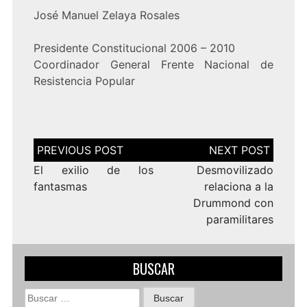
José Manuel Zelaya Rosales
Presidente Constitucional 2006 – 2010
Coordinador General Frente Nacional de
Resistencia Popular
Navegación
de
entradas
El exilio de los
Desmovilizado
fantasmas
relaciona a la
Drummond con
paramilitares
BUSCAR
Buscar: