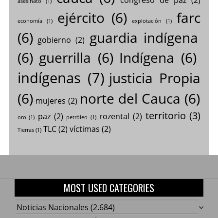
asesinato
(1)
ejército
(6)
farc
economía
(1)
explotación
(1)
(6)
guardia indígena
gobierno
(2)
(6)
guerrilla
(6)
Indígena
(6)
indígenas
(7)
justicia Propia
(6)
norte del Cauca
(6)
mujeres
(2)
territorio
(3)
paz
(2)
rozental
(2)
oro
(1)
petróleo
(1)
TLC
(2)
víctimas
(2)
Tierras
(1)
MOST USED CATEGORIES
Noticias Nacionales
(2.684)