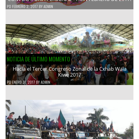
PD
FEBRERO 2, 2017
BY
ADMIN
NOTICIA DE ÚLTIMO MOMENTO
Hacía el Tercer Congreso Zonal de la Cxhab Wala
Kiwe 2017
PD
ENERO 31, 2017
BY
ADMIN