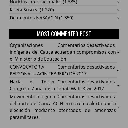
Noticias Internacionales
(1.535)
Kueta Susuza
(1.220)
Dcumentos NASAACIN
(1.350)
MOST COMMENTED POST
en
Organizaciones
Comentarios desactivados
Organ
indígenas del Cauca acuerdan compromisos con
indíg
el Ministerio de Educación
del
en
CONVOCATORIA
Comentarios desactivados
Cauca
CONV
PERSONAL – ACIN FEBRERO DE 2017.
acuer
PERS
en
Hacía el Tercer
Comentarios desactivados
comp
–
Hacía
Congreso Zonal de la Cxhab Wala Kiwe 2017
con
ACIN
el
en
Movimiento indígena
Comentarios desactivados
el
FEBR
Terce
Movim
del norte del Cauca ACIN en máxima alerta por la
Minist
DE
Congr
indíg
ejecución mediante atentados de amenazas
de
2017.
Zonal
del
paramilitares.
Educa
de
norte