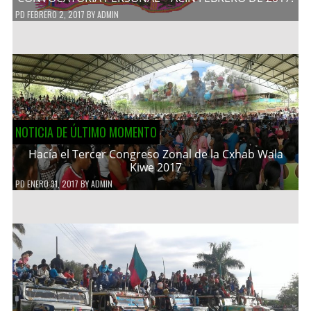
PD
FEBRERO 2, 2017
BY
ADMIN
NOTICIA DE ÚLTIMO MOMENTO
Hacía el Tercer Congreso Zonal de la Cxhab Wala
Kiwe 2017
PD
ENERO 31, 2017
BY
ADMIN