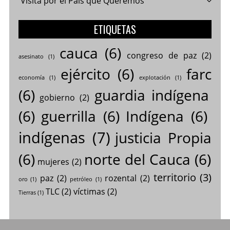
Visita por el País que Queremos
ETIQUETAS
cauca
(6)
congreso de paz
(2)
asesinato
(1)
ejército
(6)
farc
economía
(1)
explotación
(1)
(6)
guardia indígena
gobierno
(2)
(6)
guerrilla
(6)
Indígena
(6)
indígenas
(7)
justicia Propia
(6)
norte del Cauca
(6)
mujeres
(2)
territorio
(3)
paz
(2)
rozental
(2)
oro
(1)
petróleo
(1)
TLC
(2)
víctimas
(2)
Tierras
(1)