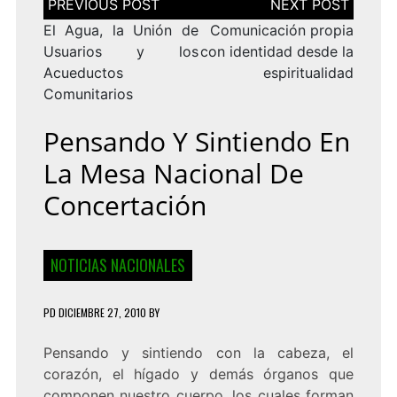
de
entradas
El Agua, la Unión de
Comunicación propia
Usuarios y los
con identidad desde la
Acueductos
espiritualidad
Comunitarios
Pensando Y Sintiendo En
La Mesa Nacional De
Concertación
NOTICIAS NACIONALES
PD
DICIEMBRE 27, 2010
BY
Pensando y sintiendo con la cabeza, el
corazón, el hígado y demás órganos que
componen nuestro cuerpo, los cuales forman