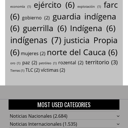
ejército
(6)
farc
economía
(1)
explotación
(1)
(6)
guardia indígena
gobierno
(2)
(6)
guerrilla
(6)
Indígena
(6)
indígenas
(7)
justicia Propia
(6)
norte del Cauca
(6)
mujeres
(2)
territorio
(3)
paz
(2)
rozental
(2)
oro
(1)
petróleo
(1)
TLC
(2)
víctimas
(2)
Tierras
(1)
MOST USED CATEGORIES
Noticias Nacionales
(2.684)
Noticias Internacionales
(1.535)