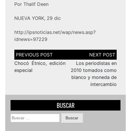
Por Thalif Deen
NUEVA YORK, 29 dic
http://ipsnoticias.net/wap/news.asp?
idnews=97229
Navegación
de
entradas
Chocó Étnico, edición
Los periodistas en
especial
2010 tomados como
blanco y moneda de
intercambio
BUSCAR
Buscar: