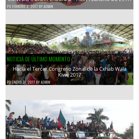
PD
FEBRERO 2, 2017
BY
ADMIN
NOTICIA DE ÚLTIMO MOMENTO
Hacía el Tercer Congreso Zonal de la Cxhab Wala
Kiwe 2017
PD
ENERO 31, 2017
BY
ADMIN