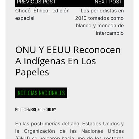
de
entradas
Chocó Étnico, edición
Los periodistas en
especial
2010 tomados como
blanco y moneda de
intercambio
ONU Y EEUU Reconocen
A Indígenas En Los
Papeles
NOTICIAS NACIONALES
PD
DICIEMBRE 30, 2010
BY
En las postrimerías del año, Estados Unidos y
la Organización de las Naciones Unidas
(ONU) se volcaron hacia uno de los sectores