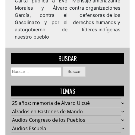
entradas
Carta pública a Evo
Mensaje amenazante
Morales y Álvaro
contra organizaciones
García, contra el
defensoras de los
Gasolinazo y por el
derechos humanos y
autogobierno de
líderes indígenas
nuestro pueblo
BUSCAR
Buscar:
TEMAS
25 años: memoría de Álvaro Ulcué
Alzados en Bastones de Mando
Audios Congreso de los Pueblos
Audios Escuela