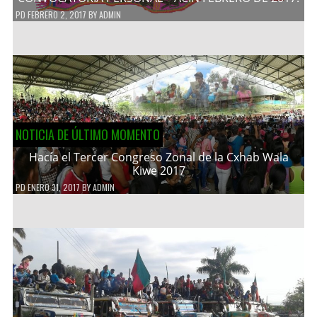
PD
FEBRERO 2, 2017
BY
ADMIN
NOTICIA DE ÚLTIMO MOMENTO
Hacía el Tercer Congreso Zonal de la Cxhab Wala
Kiwe 2017
PD
ENERO 31, 2017
BY
ADMIN