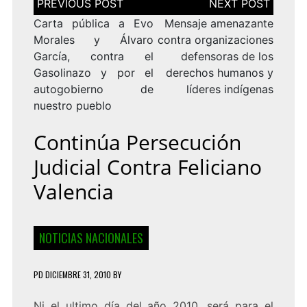
de
entradas
Carta pública a Evo
Mensaje amenazante
Morales y Álvaro
contra organizaciones
García, contra el
defensoras de los
Gasolinazo y por el
derechos humanos y
autogobierno de
líderes indígenas
nuestro pueblo
Continúa Persecución
Judicial Contra Feliciano
Valencia
NOTICIAS NACIONALES
PD
DICIEMBRE 31, 2010
BY
Ni el ultimo día del año 2010, será para el