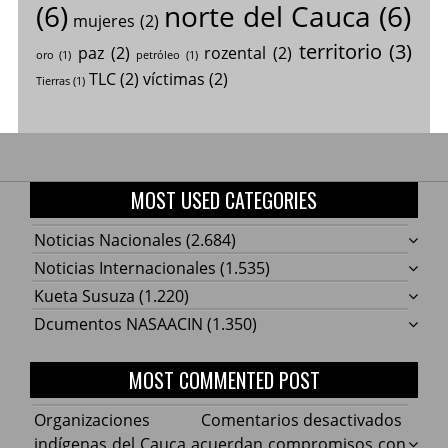
(6)
norte del Cauca
(6)
mujeres
(2)
territorio
(3)
paz
(2)
rozental
(2)
oro
(1)
petróleo
(1)
TLC
(2)
víctimas
(2)
Tierras
(1)
MOST USED CATEGORIES
Noticias Nacionales
(2.684)
Noticias Internacionales
(1.535)
Kueta Susuza
(1.220)
Dcumentos NASAACIN
(1.350)
MOST COMMENTED POST
en
Organizaciones
Comentarios desactivados
Organ
indígenas del Cauca acuerdan compromisos con