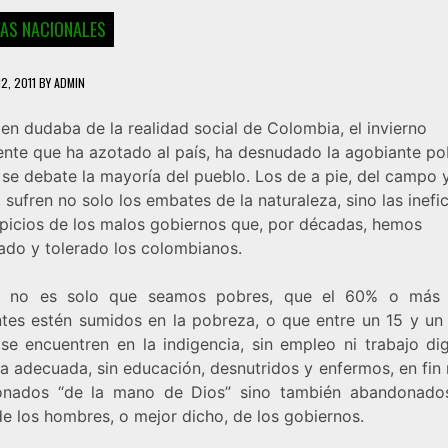
IAS NACIONALES
2, 2011
BY
ADMIN
ien dudaba de la realidad social de Colombia, el invierno
ente que ha azotado al país, ha desnudado la agobiante p
se debate la mayoría del pueblo. Los de a pie, del campo y
 sufren no solo los embates de la naturaleza, sino las inefi
opicios de los malos gobiernos que, por décadas, hemos
ado y tolerado los colombianos.
e no es solo que seamos pobres, que el 60% o más 
ntes estén sumidos en la pobreza, o que entre un 15 y un
 se encuentren en la indigencia, sin empleo ni trabajo dig
a adecuada, sin educación, desnutridos y enfermos, en fin
nados “de la mano de Dios” sino también abandonado
e los hombres, o mejor dicho, de los gobiernos.