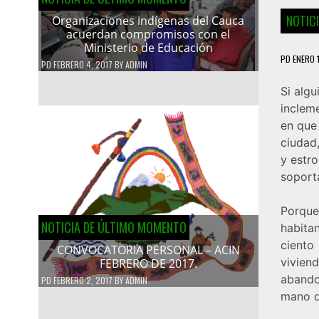
NOTIC
Organizaciones indígenas del Cauca
acuerdan compromisos con el
Ministerio de Educación
PD
ENERO 1
PD
FEBRERO 4, 2017
BY
ADMIN
Si algu
inclem
en que 
ciudad,
y estr
soport
Porqu
NOTICIA DE ÚLTIMO MOMENTO
habita
ciento
CONVOCATORIA PERSONAL – ACIN
viviend
FEBRERO DE 2017.
abando
PD
FEBRERO 2, 2017
BY
ADMIN
mano d