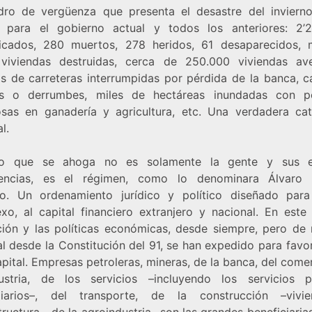
dro de vergüenza que presenta el desastre del inviern
 para el gobierno actual y todos los anteriores: 2’
icados, 280 muertos, 278 heridos, 61 desaparecidos,
viviendas destruidas, cerca de 250.000 viviendas ave
s de carreteras interrumpidas por pérdida de la banca, c
s o derrumbes, miles de hectáreas inundadas con p
osas en ganadería y agricultura, etc. Una verdadera cat
l.
lo que se ahoga no es solamente la gente y sus e
nencias, es el régimen, como lo denominara Álvaro
o. Un ordenamiento jurídico y político diseñado para 
exo, al capital financiero extranjero y nacional. En este 
ación y las políticas económicas, desde siempre, pero de
l desde la Constitución del 91, se han expedido para favo
pital. Empresas petroleras, mineras, de la banca, del come
ustria, de los servicios –incluyendo los servicios p
liarios–, del transporte, de la construcción –viv
tructura–, de la agroindustria…son las grandes beneficiaria