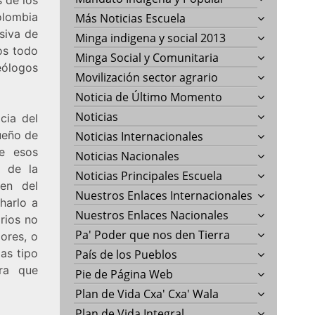
olombia
Más Noticias Escuela
siva de
Minga indigena y social 2013
os todo
Minga Social y Comunitaria
eólogos
Movilización sector agrario
Noticia de Último Momento
Noticias
cia del
ueño de
Noticias Internacionales
de esos
Noticias Nacionales
a de la
Noticias Principales Escuela
gen del
Nuestros Enlaces Internacionales
harlo a
Nuestros Enlaces Nacionales
rios no
Pa' Poder que nos den Tierra
ores, o
as tipo
País de los Pueblos
ra que
Pie de Página Web
Plan de Vida Cxa' Cxa' Wala
Plan de Vida Integral