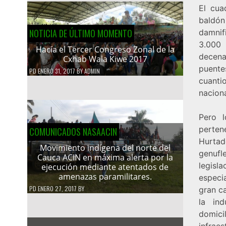
El cua
baldón
NOTICIA DE ÚLTIMO MOMENTO
damnif
3.000 
Hacía el Tercer Congreso Zonal de la
decena
Cxhab Wala Kiwe 2017
puente
PD
ENERO 31, 2017
BY
ADMIN
cuanti
naciona
Pero 
perte
COMUNICADOS NASAACIN
Hurtad
Movimiento indígena del norte del
genufl
Cauca ACIN en máxima alerta por la
legisl
ejecución mediante atentados de
amenazas paramilitares.
especia
PD
ENERO 27, 2017
BY
gran ca
la ind
domici
infraes