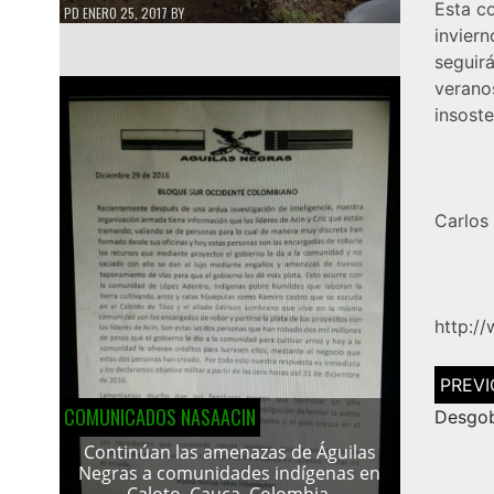
Esta c
PD
ENERO 25, 2017
BY
invier
seguir
verano
insoste
Carlos 
http:/
Navega
de
COMUNICADOS NASAACIN
entrad
Desgob
Continúan las amenazas de Águilas
Negras a comunidades indígenas en
Caloto, Cauca, Colombia.