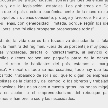
os y de la legislación, estatales. Los gobiernos de C
ron que el país creciera económicamente de la mano exclu
nopolios a quienes consiente, protege y favorece. Para ell
s llenas, con generosidad ilimitada, porque según los id
liberalismo “si ellos prosperan prosperamos todos”.
tante, la vida que es tan tozuda va desnudando la fala
, la mentira del régimen. Fuera de un porcentaje muy peq
as vinculadas, directa o indirectamente, al servicio 
lios quienes reciben una pequeña parte de la danz
a, el resto de habitantes del país, estamos al mar
eso”. A nosotros todo se nos escatima, todo hay que luc
partido, trabajando de sol a sol: que lo digan los empresa
listas de la ciudad y del campo, o los obreros y trabajad
mpesinos. Nos dejan caer a cuenta gotas una pocas migaj
ias en acción o el emprendedurismo del rebusque pa
emos el hambre, la sed y las necesidades.