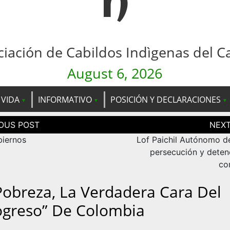
n
ciación de Cabildos Indìgenas del C
August 6, 2026
 VIDA
INFORMATIVO
POSICIÓN Y DECLARACIONES
ción
as
iernos
Lof Paichil Autónomo d
persecución y deten
co
Pobreza, La Verdadera Cara Del
ogreso” De Colombia