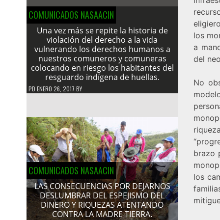
recurs
COMUNICADOS NASAACIN
eligie
Una vez más se repite la historia de
los mo
violación del derecho a la vida
a mano
vulnerando los derechos humanos a
nuestros comuneros y comuneras
del neo
colocando en riesgo los habitantes del
resguardo indígena de huellas.
No obs
PD
ENERO 26, 2017
BY
modelo
person
monopo
riquez
“progr
brazo 
monopo
COMUNICADOS NASAACIN
los ca
LAS CONSECUENCIAS POR DEJARNOS
famil
DESLUMBRAR DEL ESPEJISMO DEL
mitigu
DINERO Y RIQUEZAS ATENTANDO
CONTRA LA MADRE TIERRA.