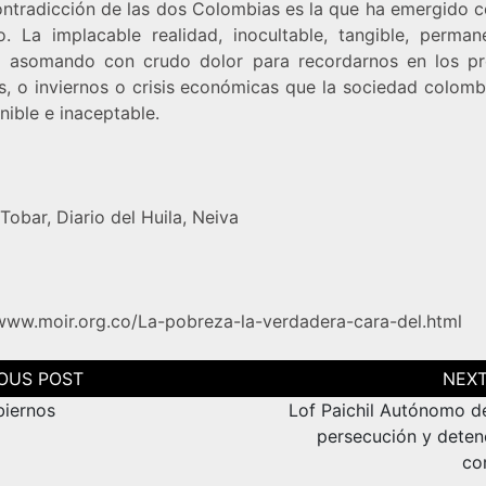
ontradicción de las dos Colombias es la que ha emergido c
no. La implacable realidad, inocultable, tangible, perman
á asomando con crudo dolor para recordarnos en los p
s, o inviernos o crisis económicas que la sociedad colomb
nible e inaceptable.
Tobar, Diario del Huila, Neiva
/www.moir.org.co/La-pobreza-la-verdadera-cara-del.html
ción
as
iernos
Lof Paichil Autónomo d
persecución y deten
co