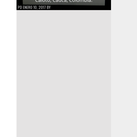
PD
ENERO 10, 2017
BY