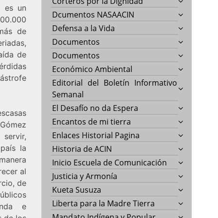
Corteros por la Dignidad
o es un
Dcumentos NASAACIN
200.000
Defensa a la Vida
 más de
Documentos
riadas,
aída de
Documentos
érdidas
Económico Ambiental
ástrofe
Editorial del Boletín Informativo
Semanal
El Desafío no da Espera
scasas
Encantos de mi tierra
 Gómez
Enlaces Historial Pagina
servir,
país la
Historia de ACIN
 manera
Inicio Escuela de Comunicación
recer al
Justicia y Armonía
rcio, de
Kueta Susuza
úblicos
Liberta para la Madre Tierra
ienda e
Mandato Indígena y Popular
s de los