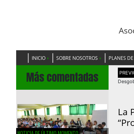
Aso
INICIO
SOBRE NOSOTROS
PLANES DE
Navega
Más comentadas
de
entrad
Desgob
La 
“pr
NOTICIA DE ÚLTIMO MOMENTO