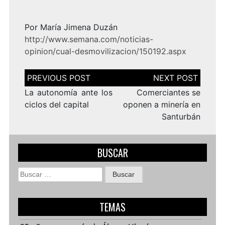
Por María Jimena Duzán
http://www.semana.com/noticias-
opinion/cual-desmovilizacion/150192.aspx
Navegación
de
entradas
La autonomía ante los
Comerciantes se
ciclos del capital
oponen a minería en
Santurbán
BUSCAR
Buscar:
TEMAS