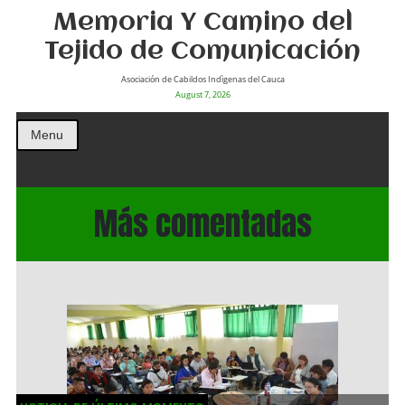
Memoria Y Camino del
Tejido de Comunicación
Asociación de Cabildos Indìgenas del Cauca
August 7, 2026
Menu
Más comentadas