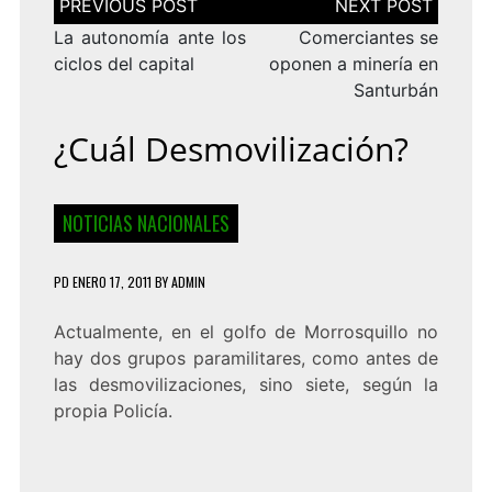
de
entradas
La autonomía ante los
Comerciantes se
ciclos del capital
oponen a minería en
Santurbán
¿Cuál Desmovilización?
NOTICIAS NACIONALES
PD
ENERO 17, 2011
BY
ADMIN
Actualmente, en el golfo de Morrosquillo no
hay dos grupos paramilitares, como antes de
las desmovilizaciones, sino siete, según la
propia Policía.