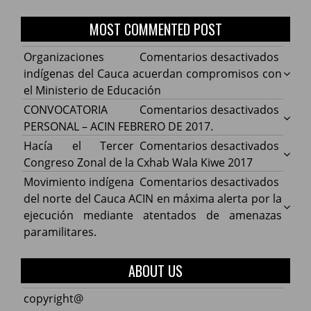
MOST COMMENTED POST
en
Organizaciones
Comentarios desactivados
Organ
indígenas del Cauca acuerdan compromisos con
indíg
el Ministerio de Educación
del
en
CONVOCATORIA
Comentarios desactivados
Cauca
CONV
PERSONAL – ACIN FEBRERO DE 2017.
acuer
PERS
en
Hacía el Tercer
Comentarios desactivados
comp
–
Hacía
Congreso Zonal de la Cxhab Wala Kiwe 2017
con
ACIN
el
en
Movimiento indígena
Comentarios desactivados
el
FEBR
Terce
Movim
del norte del Cauca ACIN en máxima alerta por la
Minist
DE
Congr
indíg
ejecución mediante atentados de amenazas
de
2017.
Zonal
del
paramilitares.
Educa
de
norte
la
del
ABOUT US
Cxhab
Cauca
Wala
ACIN
copyright@