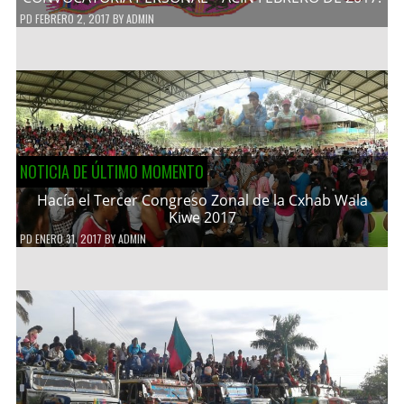
PD
FEBRERO 2, 2017
BY
ADMIN
NOTICIA DE ÚLTIMO MOMENTO
Hacía el Tercer Congreso Zonal de la Cxhab Wala
Kiwe 2017
PD
ENERO 31, 2017
BY
ADMIN