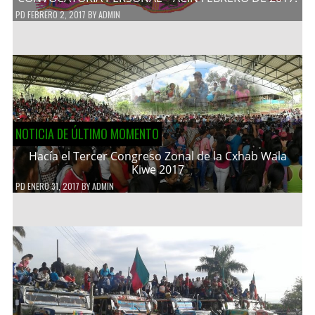
PD
FEBRERO 2, 2017
BY
ADMIN
NOTICIA DE ÚLTIMO MOMENTO
Hacía el Tercer Congreso Zonal de la Cxhab Wala
Kiwe 2017
PD
ENERO 31, 2017
BY
ADMIN