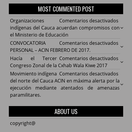
MOST COMMENTED POST
en
Organizaciones
Comentarios desactivados
Organ
indígenas del Cauca acuerdan compromisos con
indíg
el Ministerio de Educación
del
en
CONVOCATORIA
Comentarios desactivados
Cauca
CONV
PERSONAL – ACIN FEBRERO DE 2017.
acuer
PERS
en
Hacía el Tercer
Comentarios desactivados
comp
–
Hacía
Congreso Zonal de la Cxhab Wala Kiwe 2017
con
ACIN
el
en
Movimiento indígena
Comentarios desactivados
el
FEBR
Terce
Movim
del norte del Cauca ACIN en máxima alerta por la
Minist
DE
Congr
indíg
ejecución mediante atentados de amenazas
de
2017.
Zonal
del
paramilitares.
Educa
de
norte
la
del
ABOUT US
Cxhab
Cauca
Wala
ACIN
copyright@
Kiwe
en