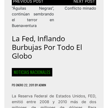
de
entradas
“Águilas Negras”,
Conflicto minado
continúan sembrando
el terror en
Buenaventura
La Fed, Inflando
Burbujas Por Todo El
Globo
NOTICIAS NACIONALES
PD
ENERO 22, 2011
BY
ADMIN
La Reserva Federal de Estados Unidos, FED,
emitió entre 2008 y 2010 más de dos
millones de millones de dólares. Para