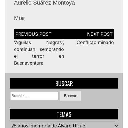
Aurelio Suárez Montoya
Moir
Navegación
de
entradas
“Águilas Negras”,
Conflicto minado
continúan sembrando
el terror en
Buenaventura
BUSCAR
Buscar:
TEMAS
25 años: memoría de Álvaro Ulcué