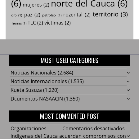
(6)
norte del Cauca
(6)
mujeres
(2)
territorio
(3)
paz
(2)
rozental
(2)
oro
(1)
petróleo
(1)
TLC
(2)
víctimas
(2)
Tierras
(1)
MOST USED CATEGORIES
Noticias Nacionales
(2.684)
Noticias Internacionales
(1.535)
Kueta Susuza
(1.220)
Dcumentos NASAACIN
(1.350)
MOST COMMENTED POST
en
Organizaciones
Comentarios desactivados
Organ
indígenas del Cauca acuerdan compromisos con