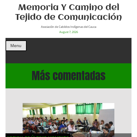
Memoria Y Camino del
Tejido de Comunicación
Asociación de Cabildos Indìgenas del Cauca
August 7, 2026
Menu
Más comentadas