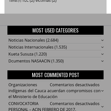
TLC
(2)
víctimas
(2)
Tierras
(1)
MOST USED CATEGORIES
Noticias Nacionales
(2.684)
Noticias Internacionales
(1.535)
Kueta Susuza
(1.220)
Dcumentos NASAACIN
(1.350)
MOST COMMENTED POST
en
Organizaciones
Comentarios desactivados
Organ
indígenas del Cauca acuerdan compromisos con
indíg
el Ministerio de Educación
del
en
CONVOCATORIA
Comentarios desactivados
Cauca
CONV
PERSONAL – ACIN FEBRERO DE 2017.