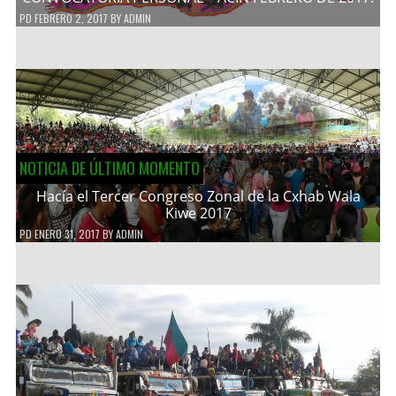
PD
FEBRERO 2, 2017
BY
ADMIN
NOTICIA DE ÚLTIMO MOMENTO
Hacía el Tercer Congreso Zonal de la Cxhab Wala
Kiwe 2017
PD
ENERO 31, 2017
BY
ADMIN