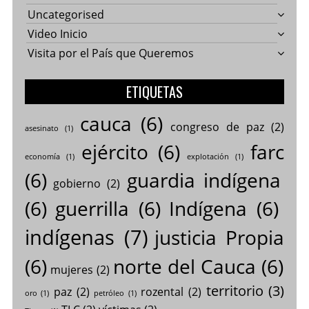
Uncategorised
Video Inicio
Visita por el País que Queremos
ETIQUETAS
cauca
(6)
congreso de paz
(2)
asesinato
(1)
ejército
(6)
farc
economía
(1)
explotación
(1)
(6)
guardia indígena
gobierno
(2)
(6)
guerrilla
(6)
Indígena
(6)
indígenas
(7)
justicia Propia
(6)
norte del Cauca
(6)
mujeres
(2)
territorio
(3)
paz
(2)
rozental
(2)
oro
(1)
petróleo
(1)