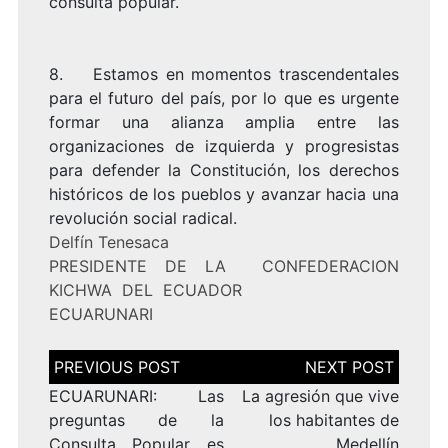
consulta popular.
8. Estamos en momentos trascendentales
para el futuro del país, por lo que es urgente
formar una alianza amplia entre las
organizaciones de izquierda y progresistas
para defender la Constitución, los derechos
históricos de los pueblos y avanzar hacia una
revolución social radical.
Delfín Tenesaca
PRESIDENTE DE LA CONFEDERACION
KICHWA DEL ECUADOR
ECUARUNARI
Navegación
de
entradas
ECUARUNARI: Las
La agresión que vive
preguntas de la
los habitantes de
Consulta Popular es
Medellín