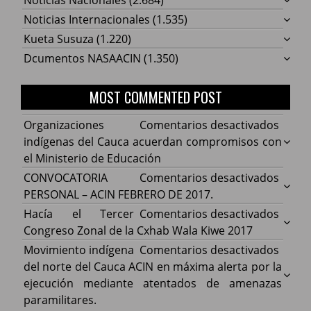
Noticias Internacionales
(1.535)
Kueta Susuza
(1.220)
Dcumentos NASAACIN
(1.350)
MOST COMMENTED POST
en
Organizaciones
Comentarios desactivados
Organ
indígenas del Cauca acuerdan compromisos con
indíg
el Ministerio de Educación
del
en
CONVOCATORIA
Comentarios desactivados
Cauca
CONV
PERSONAL – ACIN FEBRERO DE 2017.
acuer
PERS
en
Hacía el Tercer
Comentarios desactivados
comp
–
Hacía
Congreso Zonal de la Cxhab Wala Kiwe 2017
con
ACIN
el
en
Movimiento indígena
Comentarios desactivados
el
FEBR
Terce
Movim
del norte del Cauca ACIN en máxima alerta por la
Minist
DE
Congr
indíg
ejecución mediante atentados de amenazas
de
2017.
Zonal
del
paramilitares.
Educa