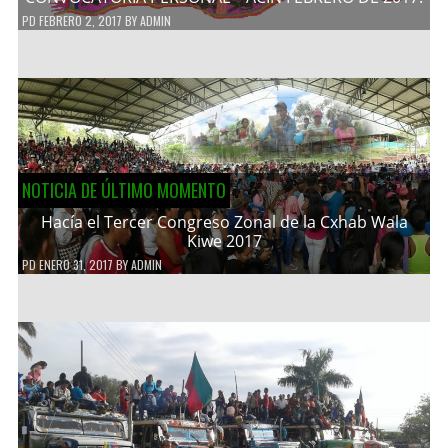
PD
FEBRERO 2, 2017
BY
ADMIN
NOTICIA DE ÚLTIMO MOMENTO
Hacía el Tercer Congreso Zonal de la Cxhab Wala
Kiwe 2017
PD
ENERO 31, 2017
BY
ADMIN