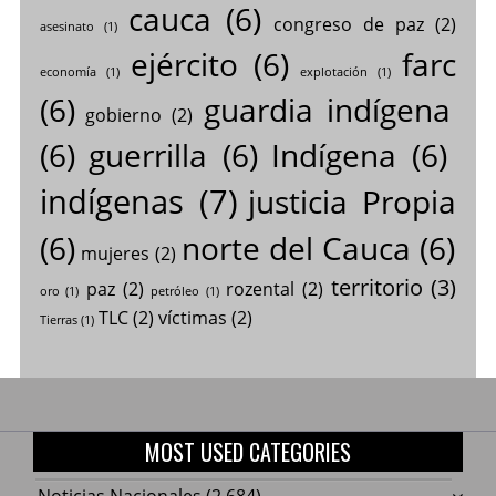
cauca
(6)
congreso de paz
(2)
asesinato
(1)
ejército
(6)
farc
economía
(1)
explotación
(1)
(6)
guardia indígena
gobierno
(2)
(6)
guerrilla
(6)
Indígena
(6)
indígenas
(7)
justicia Propia
(6)
norte del Cauca
(6)
mujeres
(2)
territorio
(3)
paz
(2)
rozental
(2)
oro
(1)
petróleo
(1)
TLC
(2)
víctimas
(2)
Tierras
(1)
MOST USED CATEGORIES
Noticias Nacionales
(2.684)