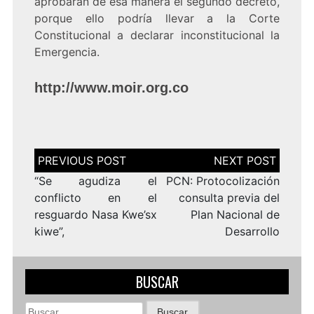
aprobaran de esa manera el segundo decreto,
porque ello podría llevar a la Corte
Constitucional a declarar inconstitucional la
Emergencia.
http://www.moir.org.co
Navegación
de
entradas
“Se agudiza el
PCN: Protocolización
conflicto en el
consulta previa del
resguardo Nasa Kwe’sx
Plan Nacional de
kiwe”,
Desarrollo
BUSCAR
Buscar: