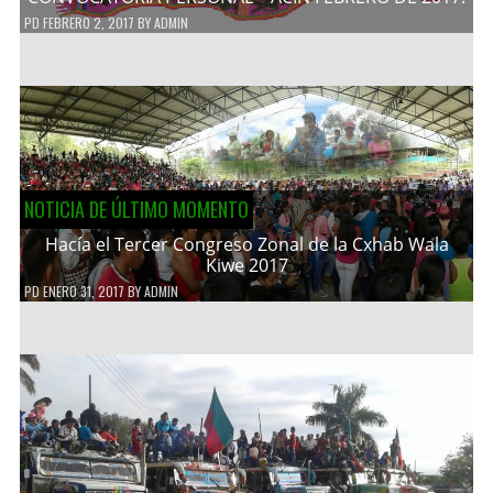
PD
FEBRERO 2, 2017
BY
ADMIN
NOTICIA DE ÚLTIMO MOMENTO
Hacía el Tercer Congreso Zonal de la Cxhab Wala
Kiwe 2017
PD
ENERO 31, 2017
BY
ADMIN