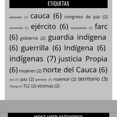
ETIQUETAS
cauca
(6)
congreso de paz
(2)
asesinato
(1)
ejército
(6)
farc
economía
(1)
explotación
(1)
(6)
guardia indígena
gobierno
(2)
(6)
guerrilla
(6)
Indígena
(6)
indígenas
(7)
justicia Propia
(6)
norte del Cauca
(6)
mujeres
(2)
territorio
(3)
paz
(2)
rozental
(2)
oro
(1)
petróleo
(1)
TLC
(2)
víctimas
(2)
Tierras
(1)