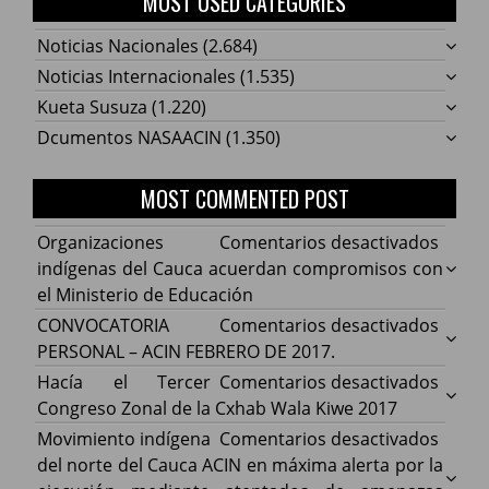
MOST USED CATEGORIES
Noticias Nacionales
(2.684)
Noticias Internacionales
(1.535)
Kueta Susuza
(1.220)
Dcumentos NASAACIN
(1.350)
MOST COMMENTED POST
en
Organizaciones
Comentarios desactivados
Organ
indígenas del Cauca acuerdan compromisos con
indíg
el Ministerio de Educación
del
en
CONVOCATORIA
Comentarios desactivados
Cauca
CONV
PERSONAL – ACIN FEBRERO DE 2017.
acuer
PERS
en
Hacía el Tercer
Comentarios desactivados
comp
–
Hacía
Congreso Zonal de la Cxhab Wala Kiwe 2017
con
ACIN
el
en
Movimiento indígena
Comentarios desactivados
el
FEBR
Terce
Movim
del norte del Cauca ACIN en máxima alerta por la
Minist
DE
Congr