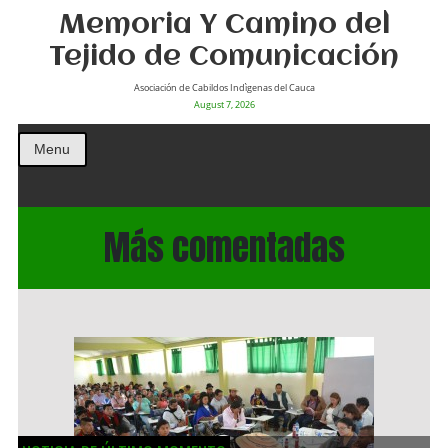
Memoria Y Camino del
Tejido de Comunicación
Asociación de Cabildos Indìgenas del Cauca
August 7, 2026
Menu
Más comentadas