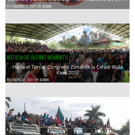
PD
FEBRERO 2, 2017
BY
ADMIN
NOTICIA DE ÚLTIMO MOMENTO
Hacía el Tercer Congreso Zonal de la Cxhab Wala
Kiwe 2017
PD
ENERO 31, 2017
BY
ADMIN