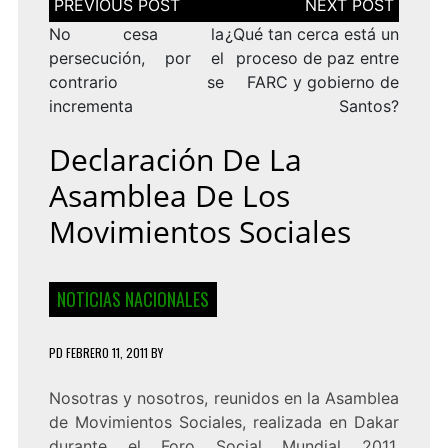
de
entradas
No cesa la
¿Qué tan cerca está un
persecución, por el
proceso de paz entre
contrario se
FARC y gobierno de
incrementa
Santos?
Declaración De La
Asamblea De Los
Movimientos Sociales
NOTICIAS NACIONALES
PD
FEBRERO 11, 2011
BY
Nosotras y nosotros, reunidos en la Asamblea
de Movimientos Sociales, realizada en Dakar
durante el Foro Social Mundial 2011,