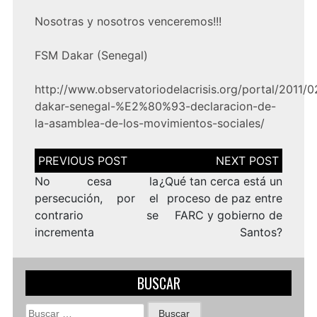
Nosotras y nosotros venceremos!!!
FSM Dakar (Senegal)
http://www.observatoriodelacrisis.org/portal/2011/0
dakar-senegal-%E2%80%93-declaracion-de-
la-asamblea-de-los-movimientos-sociales/
Navegación
de
entradas
No cesa la
¿Qué tan cerca está un
persecución, por el
proceso de paz entre
contrario se
FARC y gobierno de
incrementa
Santos?
BUSCAR
Buscar: