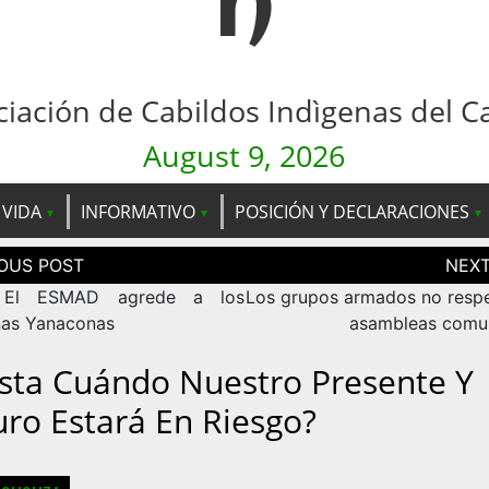
n
ciación de Cabildos Indìgenas del C
August 9, 2026
 VIDA
INFORMATIVO
POSICIÓN Y DECLARACIONES
ción
as
: El ESMAD agrede a los
Los grupos armados no respe
nas Yanaconas
asambleas comun
sta Cuándo Nuestro Presente Y
uro Estará En Riesgo?