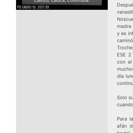
Despué
PD
ENERO 10, 2017
BY
venadi
Noscue
madre d
y es i
caminó
Troche
ESE 2 
con el
muchos
día lu
contin
Solo su
cuando 
Para l
afán d
brutal,