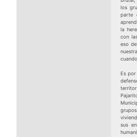
los gr
parte
aprend
la her
con la
eso de
nuestra
cuando
Es por
defens
territ
Pajari
Munici
grupos
vivien
sus en
humani