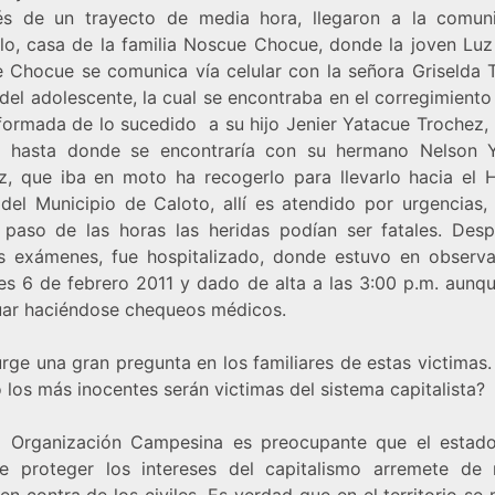
s de un trayecto de media hora, llegaron a la comun
llo, casa de la familia Noscue Chocue, donde la joven Luz 
 Chocue se comunica vía celular con la señora Griselda 
el adolescente, la cual se encontraba en el corregimiento
nformada de lo sucedido a su hijo Jenier Yatacue Trochez, 
 hasta donde se encontraría con su hermano Nelson 
z, que iba en moto ha recogerlo para llevarlo hacia el H
del Municipio de Caloto, allí es atendido por urgencias,
 paso de las horas las heridas podían ser fatales. Des
 exámenes, fue hospitalizado, donde estuvo en observa
nes 6 de febrero 2011 y dado de alta a las 3:00 p.m. aunq
uar haciéndose chequeos médicos.
rge una gran pregunta en los familiares de estas victimas
los más inocentes serán victimas del sistema capitalista?
a Organización Campesina es preocupante que el estad
e proteger los intereses del capitalismo arremete de
 en contra de los civiles. Es verdad que en el territorio s