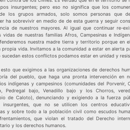
upos insurgentes; pero eso no significa que los comune
 de los grupos armados, solo somos personas que d
er ha sobrevivir en medio de de esta guerra y seguir con
encia de nuestros mayores. Al igual que continuar re-exi
s vidas de nuestras familias Afros, Campesinas e Indígen
fenderemos nuestra madre tierra y territorio porque en el
 propia vida. Invitamos a la comunidad a estar en alerta 
 sucedan estos conflictos podamos estar en unidad y resis
 esto que exigimos a las organizaciones de derechos hu
oría del pueblo, que haga una pronta intervención en n
orios indígenas y campesinos (comunidades del Porvenir, C
to, Pedregal bajo, Venadillo bajo y los Chorros, vere
pio de Caloto), denunciando y exigiendo a la fuerza pú
 insurgentes, que no se utilicen los centros educativ
das y sobre todo a la población civil como escudos hum
frentamientos, que violan el tratado del Derecho intern
tario y los derechos humanos.