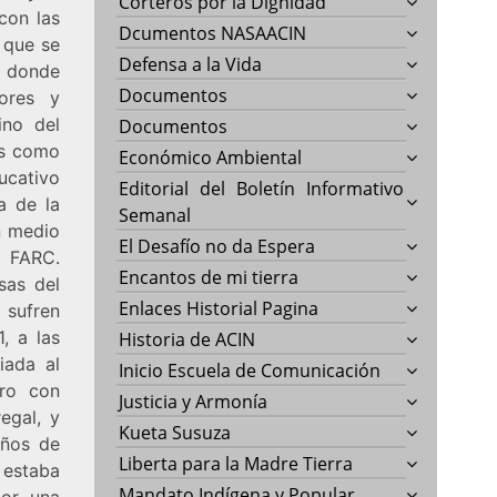
Corteros por la Dignidad
con las
Dcumentos NASAACIN
 que se
Defensa a la Vida
1, donde
Documentos
yores y
ino del
Documentos
os como
Económico Ambiental
ucativo
Editorial del Boletín Informativo
a de la
Semanal
n medio
El Desafío no da Espera
s FARC.
Encantos de mi tierra
sas del
Enlaces Historial Pagina
 sufren
, a las
Historia de ACIN
iada al
Inicio Escuela de Comunicación
ero con
Justicia y Armonía
egal, y
Kueta Susuza
años de
Liberta para la Madre Tierra
 estaba
Mandato Indígena y Popular
por una