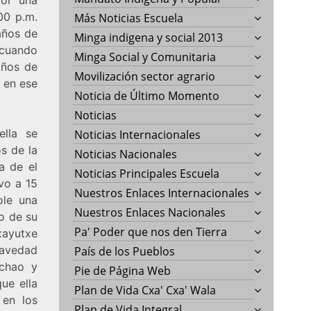
00 p.m.
Más Noticias Escuela
años de
Minga indigena y social 2013
 cuando
Minga Social y Comunitaria
años de
Movilización sector agrario
 en ese
Noticia de Último Momento
Noticias
ella se
Noticias Internacionales
s de la
Noticias Nacionales
a de el
Noticias Principales Escuela
vo a 15
Nuestros Enlaces Internacionales
ole una
Nuestros Enlaces Nacionales
do de su
Pa' Poder que nos den Tierra
cxayutxe
ravedad
País de los Pueblos
ichao y
Pie de Página Web
ue ella
Plan de Vida Cxa' Cxa' Wala
 en los
Plan de Vida Integral