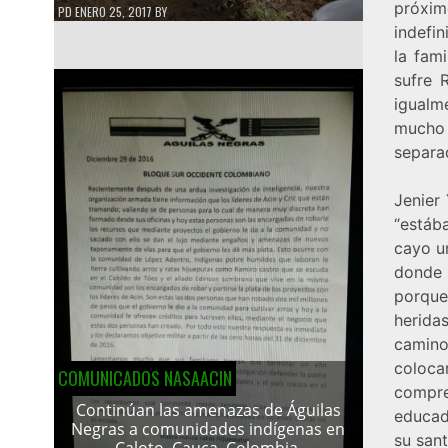
próxim
PD
ENERO 25, 2017
BY
indefin
la fam
sufre 
igualm
mucho 
separa
Jenier 
“estáb
cayo u
donde 
porque
herida
camino
coloca
COMUNICADOS NASAACIN
compre
Continúan las amenazas de Águilas
educad
Negras a comunidades indígenas en
su sant
Caloto, Cauca, Colombia.