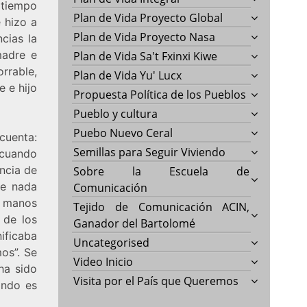
 tiempo
Plan de Vida Proyecto Global
e hizo a
Plan de Vida Proyecto Nasa
cias la
madre e
Plan de Vida Sa't Fxinxi Kiwe
rrable,
Plan de Vida Yu' Lucx
 e hijo
Propuesta Política de los Pueblos
Pueblo y cultura
Puebo Nuevo Ceral
 cuenta:
Semillas para Seguir Viviendo
 cuando
ncia de
Sobre la Escuela de
de nada
Comunicación
s manos
Tejido de Comunicación ACIN,
 de los
Ganador del Bartolomé
ificaba
Uncategorised
os”. Se
Video Inicio
ha sido
Visita por el País que Queremos
ando es