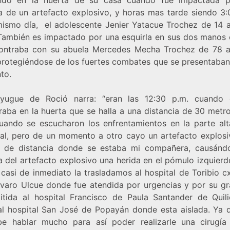
la de un artefacto explosivo, y horas mas tarde siendo 3:
mismo día, el adolescente Jenier Yatacue Trochez de 14 
También es impactado por una esquirla en sus dos manos
ontraba con su abuela Mercedes Mecha Trochez de 78 
protegiéndose de los fuertes combates que se presentaban
to.
yugue de Roció narra: “eran las 12:30 p.m. cuando 
raba en la huerta que se halla a una distancia de 30 metro
uando se escucharon los enfrentamientos en la parte alt
al, pero de un momento a otro cayo un artefacto explosi
 de distancia donde se estaba mi compañera, causánd
a del artefacto explosivo una herida en el pómulo izquier
 casi de inmediato la trasladamos al hospital de Toribio 
lvaro Ulcue donde fue atendida por urgencias y por su g
itida al hospital Francisco de Paula Santander de Quil
al hospital San José de Popayán donde esta aislada. Ya q
e hablar mucho para así poder realizarle una cirugía