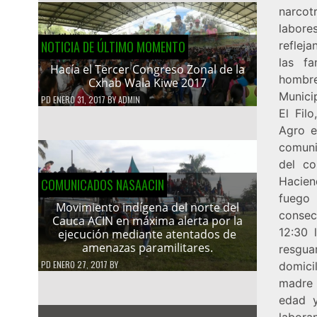
narcot
labore
NOTICIA DE ÚLTIMO MOMENTO
refleja
las fa
Hacía el Tercer Congreso Zonal de la
hombre
Cxhab Wala Kiwe 2017
Munici
PD
ENERO 31, 2017
BY
ADMIN
El Fil
Agro e
comuni
del co
Hacien
COMUNICADOS NASAACIN
fuego 
Movimiento indígena del norte del
consec
Cauca ACIN en máxima alerta por la
12:30 
ejecución mediante atentados de
amenazas paramilitares.
resgua
PD
ENERO 27, 2017
BY
domici
madre 
edad y
labora