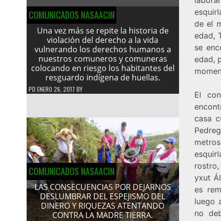
esquir
COMUNICADOS NASAACIN
de el 
Una vez más se repite la historia de
edad, 
violación del derecho a la vida
se enc
vulnerando los derechos humanos a
nuestros comuneros y comuneras
edad, 
colocando en riesgo los habitantes del
momen
resguardo indígena de huellas.
PD
ENERO 26, 2017
BY
El con
encont
casa c
Pedreg
metros
esquirl
rostro,
COMUNICADOS NASAACIN
yxut Á
LAS CONSECUENCIAS POR DEJARNOS
es rem
DESLUMBRAR DEL ESPEJISMO DEL
luego 
DINERO Y RIQUEZAS ATENTANDO
no deb
CONTRA LA MADRE TIERRA.