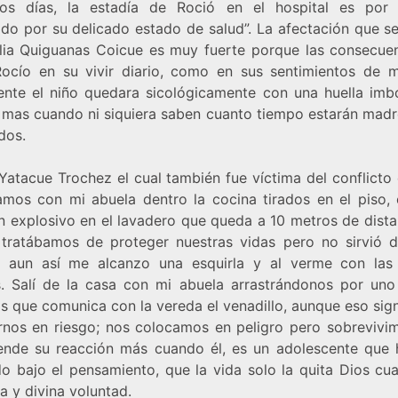
os días, la estadía de Roció en el hospital es por
ido por su delicado estado de salud”. La afectación que s
ilia Quiguanas Coicue es muy fuerte porque las consecuen
Rocío en su vivir diario, como en sus sentimientos de 
ente el niño quedara sicológicamente con una huella imbo
mas cuando ni siquiera saben cuanto tiempo estarán madre
dos.
Yatacue Trochez el cual también fue víctima del conflicto
amos con mi abuela dentro la cocina tirados en el piso,
n explosivo en el lavadero que queda a 10 metros de dista
tratábamos de proteger nuestras vidas pero no sirvió 
 aun así me alcanzo una esquirla y al verme con la
s. Salí de la casa con mi abuela arrastrándonos por uno
s que comunica con la vereda el venadillo, aunque eso sign
rnos en riesgo; nos colocamos en peligro pero sobrevivim
nde su reacción más cuando él, es un adolescente que 
o bajo el pensamiento, que la vida solo la quita Dios cu
a y divina voluntad.