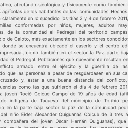
ráfico, afectando sicológica y físicamente como también 
s agrícolas de los habitantes de las comunidades. Hechos
n claramente en lo sucedido los días 3 y 4 de febrero 201
milias conformadas por niños, mujeres, adultos ma
s, de la comunidad el Pedregal del territorio campes
pio de Caloto, mas exactamente en los sectores conocid
o, donde se encuentra ubicado el caserío y el centro ed
mpresarial, como también en el sector la Paz parte baj
dad el Pedregal. Poblaciones que nuevamente resultan e
nflicto armado, entre el ejército y la guerrilla de la
do que las personas a pesar de resguardasen en sus ca
cruzado y, estar a una buena distancia del conflicto,
uencias como las que sufrieron el día 4 de febrero 2011
la joven Roció Coicue Campo de 19 años de edad (afil
rdo indígena de Tacueyo del municipio de Toribio p
lio en la parte baja sector la paz de la comunidad pedr
del niño Eider Alexander Quiguanas Coicue de 3 tres 
 compañera del joven Oscar Hernán Quiguanas), que
ndo en la huerta de su casa cuando fue impactada 