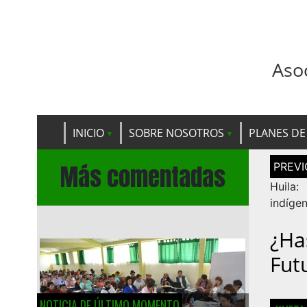
Aso
INICIO
SOBRE NOSOTROS
PLANES DE
Navega
Más comentadas
de
entrad
Huila
indíge
¿Ha
Fut
NOTICIA DE ÚLTIMO MOMENTO