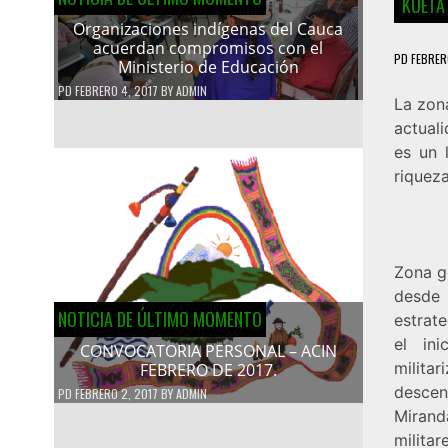
KUETA
Organizaciones indígenas del Cauca
acuerdan compromisos con el
PD
FEBRERO
Ministerio de Educación
PD
FEBRERO 4, 2017
BY
ADMIN
La zona
actuali
es un 
riqueza
Zona g
desde
NOTICIA DE ÚLTIMO MOMENTO
estrat
el in
CONVOCATORIA PERSONAL – ACIN
milit
FEBRERO DE 2017.
descen
PD
FEBRERO 2, 2017
BY
ADMIN
Mirand
militar