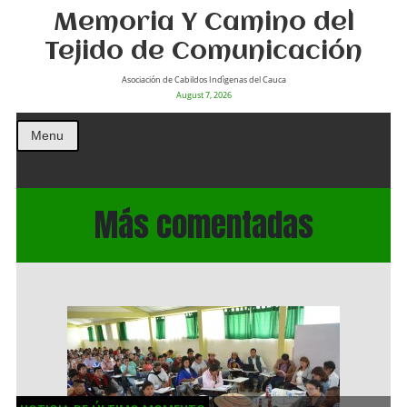
Memoria Y Camino del
Tejido de Comunicación
Asociación de Cabildos Indìgenas del Cauca
August 7, 2026
Menu
Más comentadas