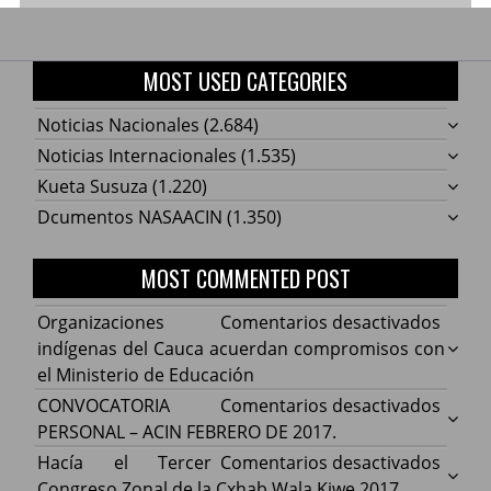
MOST USED CATEGORIES
Noticias Nacionales
(2.684)
Noticias Internacionales
(1.535)
Kueta Susuza
(1.220)
Dcumentos NASAACIN
(1.350)
MOST COMMENTED POST
en
Organizaciones
Comentarios desactivados
Organ
indígenas del Cauca acuerdan compromisos con
indíg
el Ministerio de Educación
del
en
CONVOCATORIA
Comentarios desactivados
Cauca
CONV
PERSONAL – ACIN FEBRERO DE 2017.
acuer
PERS
en
Hacía el Tercer
Comentarios desactivados
comp
–
Hacía
Congreso Zonal de la Cxhab Wala Kiwe 2017