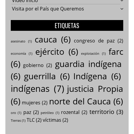
Video Inicio
Visita por el País que Queremos
ETIQUETAS
cauca
(6)
congreso de paz
(2)
asesinato
(1)
ejército
(6)
farc
economía
(1)
explotación
(1)
(6)
guardia indígena
gobierno
(2)
(6)
guerrilla
(6)
Indígena
(6)
indígenas
(7)
justicia Propia
(6)
norte del Cauca
(6)
mujeres
(2)
territorio
(3)
paz
(2)
rozental
(2)
oro
(1)
petróleo
(1)
TLC
(2)
víctimas
(2)
Tierras
(1)