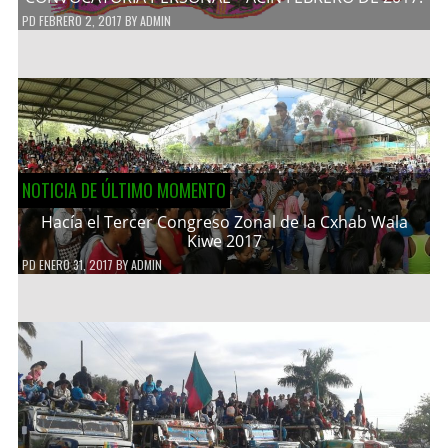
PD
FEBRERO 2, 2017
BY
ADMIN
NOTICIA DE ÚLTIMO MOMENTO
Hacía el Tercer Congreso Zonal de la Cxhab Wala
Kiwe 2017
PD
ENERO 31, 2017
BY
ADMIN