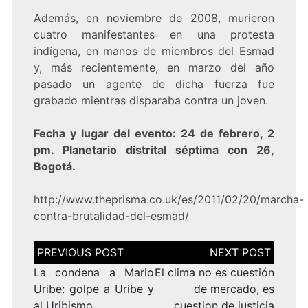
Además, en noviembre de 2008, murieron
cuatro manifestantes en una protesta
indígena, en manos de miembros del Esmad
y, más recientemente, en marzo del año
pasado un agente de dicha fuerza fue
grabado mientras disparaba contra un joven.
Fecha y lugar del evento: 24 de febrero, 2
pm. Planetario distrital séptima con 26,
Bogotá.
http://www.theprisma.co.uk/es/2011/02/20/marcha-
contra-brutalidad-del-esmad/
Navegación
de
entradas
La condena a Mario
El clima no es cuestión
Uribe: golpe a Uribe y
de mercado, es
al Uribismo
cuestion de justicia