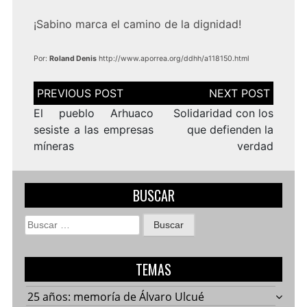
¡Sabino marca el camino de la dignidad!
Por:
Roland Denis
http://www.aporrea.org/ddhh/a118150.html
Navegación
de
entradas
El pueblo Arhuaco
Solidaridad con los
sesiste a las empresas
que defienden la
míneras
verdad
BUSCAR
Buscar:
TEMAS
25 años: memoría de Álvaro Ulcué