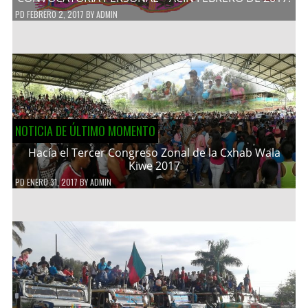
PD
FEBRERO 2, 2017
BY
ADMIN
NOTICIA DE ÚLTIMO MOMENTO
Hacía el Tercer Congreso Zonal de la Cxhab Wala
Kiwe 2017
PD
ENERO 31, 2017
BY
ADMIN