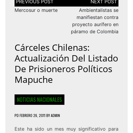
de
entradas
Mercosur o muerte
Ambientalistas se
manifiestan contra
proyecto aurífero en
páramo de Colombia
Cárceles Chilenas:
Actualización Del Listado
De Prisioneros Políticos
Mapuche
NOTICIAS NACIONALES
PD
FEBRERO 26, 2011
BY
ADMIN
Este ha sido un mes muy significativo para