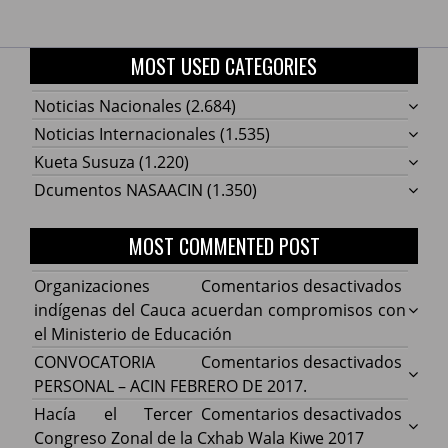
MOST USED CATEGORIES
Noticias Nacionales
(2.684)
Noticias Internacionales
(1.535)
Kueta Susuza
(1.220)
Dcumentos NASAACIN
(1.350)
MOST COMMENTED POST
en
Organizaciones
Comentarios desactivados
Organ
indígenas del Cauca acuerdan compromisos con
indíg
el Ministerio de Educación
del
en
CONVOCATORIA
Comentarios desactivados
Cauca
CONV
PERSONAL – ACIN FEBRERO DE 2017.
acuer
PERS
en
Hacía el Tercer
Comentarios desactivados
comp
–
Hacía
Congreso Zonal de la Cxhab Wala Kiwe 2017