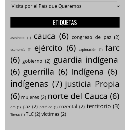
Visita por el País que Queremos
ETIQUETAS
cauca
(6)
congreso de paz
(2)
asesinato
(1)
ejército
(6)
farc
economía
(1)
explotación
(1)
(6)
guardia indígena
gobierno
(2)
(6)
guerrilla
(6)
Indígena
(6)
indígenas
(7)
justicia Propia
(6)
norte del Cauca
(6)
mujeres
(2)
territorio
(3)
paz
(2)
rozental
(2)
oro
(1)
petróleo
(1)
TLC
(2)
víctimas
(2)
Tierras
(1)