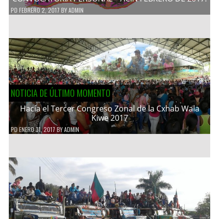
PD
FEBRERO 2, 2017
BY
ADMIN
NOTICIA DE ÚLTIMO MOMENTO
Hacía el Tercer Congreso Zonal de la Cxhab Wala
Kiwe 2017
PD
ENERO 31, 2017
BY
ADMIN