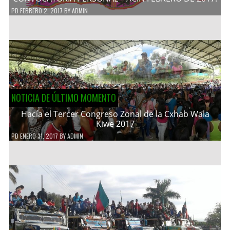
PD
FEBRERO 2, 2017
BY
ADMIN
NOTICIA DE ÚLTIMO MOMENTO
Hacía el Tercer Congreso Zonal de la Cxhab Wala
Kiwe 2017
PD
ENERO 31, 2017
BY
ADMIN