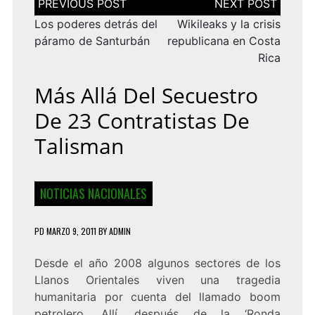
de
entradas
Los poderes detrás del
Wikileaks y la crisis
páramo de Santurbán
republicana en Costa
Rica
Más Allá Del Secuestro
De 23 Contratistas De
Talisman
NOTICIAS NACIONALES
PD
MARZO 9, 2011
BY
ADMIN
Desde el año 2008 algunos sectores de los
Llanos Orientales viven una tragedia
humanitaria por cuenta del llamado boom
petrolero. Allí, después de la ‘Ronda