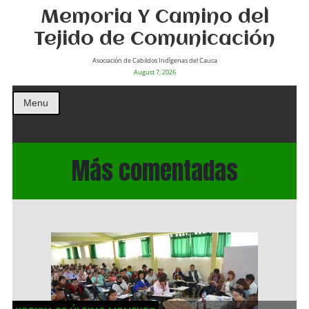
Memoria Y Camino del
Tejido de Comunicación
Asociación de Cabildos Indìgenas del Cauca
August 7, 2026
Menu
Más comentadas