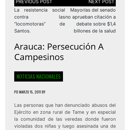
de
entradas
La resistencia social
Mayorías del senado
contra las
no aprueban citación a
“locomotoras” de
debate sobre $1,4
Santos.
billones de la salud
Arauca: Persecución A
Campesinos
NOTICIAS NACIONALES
PD
MARZO 15, 2011
BY
Las personas que han denunciado abusos del
Ejército en zona rural de Tame y en especial
la comunidad de las veredas donde fueron
violadas dos niñas y luego asesinada una de