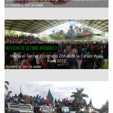
PD
FEBRERO 2, 2017
BY
ADMIN
NOTICIA DE ÚLTIMO MOMENTO
Hacía el Tercer Congreso Zonal de la Cxhab Wala
Kiwe 2017
PD
ENERO 31, 2017
BY
ADMIN