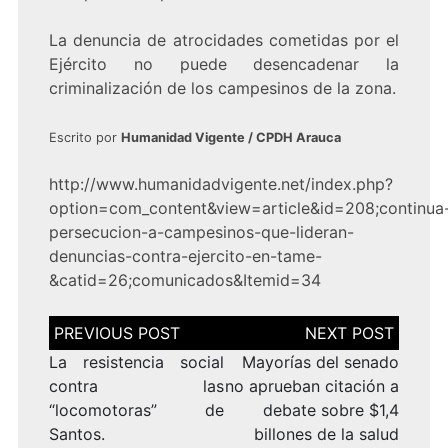
La denuncia de atrocidades cometidas por el
Ejército no puede desencadenar la
criminalización de los campesinos de la zona.
Escrito por
Humanidad Vigente / CPDH Arauca
http://www.humanidadvigente.net/index.php?
option=com_content&view=article&id=208;continua
persecucion-a-campesinos-que-lideran-
denuncias-contra-ejercito-en-tame-
&catid=26;comunicados&Itemid=34
Navegación
de
entradas
La resistencia social
Mayorías del senado
contra las
no aprueban citación a
“locomotoras” de
debate sobre $1,4
Santos.
billones de la salud