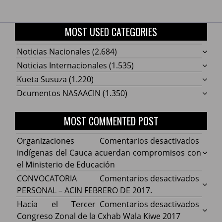
MOST USED CATEGORIES
Noticias Nacionales
(2.684)
Noticias Internacionales
(1.535)
Kueta Susuza
(1.220)
Dcumentos NASAACIN
(1.350)
MOST COMMENTED POST
en
Organizaciones
Comentarios desactivados
Organ
indígenas del Cauca acuerdan compromisos con
indíg
el Ministerio de Educación
del
en
CONVOCATORIA
Comentarios desactivados
Cauca
CONV
PERSONAL – ACIN FEBRERO DE 2017.
acuer
PERS
en
Hacía el Tercer
Comentarios desactivados
comp
–
Hacía
Congreso Zonal de la Cxhab Wala Kiwe 2017