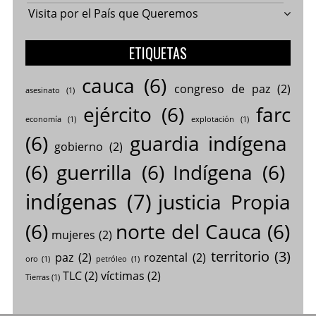
Visita por el País que Queremos
ETIQUETAS
cauca
(6)
congreso de paz
(2)
asesinato
(1)
ejército
(6)
farc
economía
(1)
explotación
(1)
(6)
guardia indígena
gobierno
(2)
(6)
guerrilla
(6)
Indígena
(6)
indígenas
(7)
justicia Propia
(6)
norte del Cauca
(6)
mujeres
(2)
territorio
(3)
paz
(2)
rozental
(2)
oro
(1)
petróleo
(1)
TLC
(2)
víctimas
(2)
Tierras
(1)