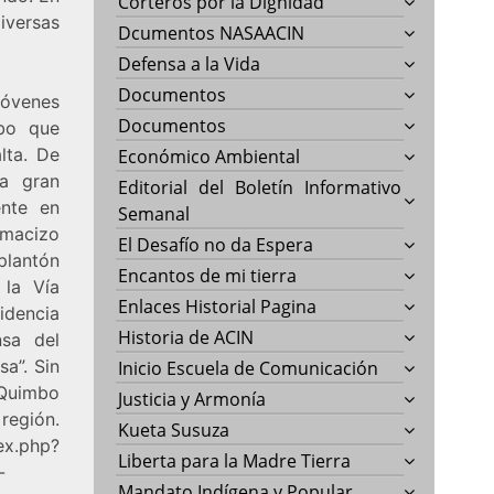
Corteros por la Dignidad
iversas
Dcumentos NASAACIN
Defensa a la Vida
Documentos
jóvenes
Documentos
mbo que
lta. De
Económico Ambiental
na gran
Editorial del Boletín Informativo
ente en
Semanal
 macizo
El Desafío no da Espera
plantón
Encantos de mi tierra
 la Vía
Enlaces Historial Pagina
idencia
Historia de ACIN
sa del
sa”. Sin
Inicio Escuela de Comunicación
 Quimbo
Justicia y Armonía
región.
Kueta Susuza
ex.php?
Liberta para la Madre Tierra
-
Mandato Indígena y Popular