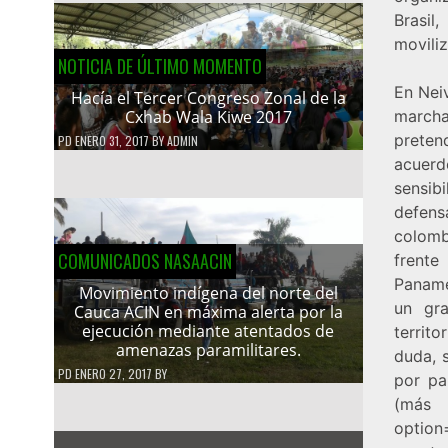
Brasil
moviliz
NOTICIA DE ÚLTIMO MOMENTO
En Nei
Hacía el Tercer Congreso Zonal de la
marcha
Cxhab Wala Kiwe 2017
preten
PD
ENERO 31, 2017
BY
ADMIN
acuerd
sensib
defens
colomb
COMUNICADOS NASAACIN
frente
Paname
Movimiento indígena del norte del
un gr
Cauca ACIN en máxima alerta por la
ejecución mediante atentados de
territo
amenazas paramilitares.
duda, 
PD
ENERO 27, 2017
BY
por pa
(má
option