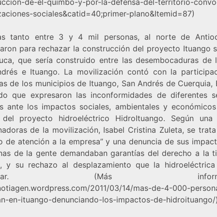
uccion-de-el-quimbo-y-por-la-defensa-del-territorio-conv
zaciones-sociales&catid=40;primer-plano&Itemid=87)
as tanto entre 3 y 4 mil personas, al norte de Antio
zaron para rechazar la construcción del proyecto Ituango s
uca, que sería construido entre las desembocaduras de l
drés e Ituango. La movilización contó con la participa
as de los municipios de Ituango, San Andrés de Cuerquia, 
do que expresaron las inconformidades de diferentes s
es ante los impactos sociales, ambientales y económicos
s del proyecto hidroeléctrico HidroItuango. Según una
adoras de la movilización, Isabel Cristina Zuleta, se trat
o de atención a la empresa” y una denuncia de sus impact
nas de la gente demandaban garantías del derecho a la tie
o, y su rechazo al desplazamiento que la hidroeléctrica
ovocar. (Más informaci
/notiagen.wordpress.com/2011/03/14/mas-de-4-000-person
n-en-ituango-denunciando-los-impactos-de-hidroituango/