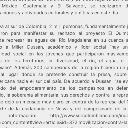
, México, Guatemala y El Salvador, se realizaron d
aciones y actividades culturales y políticas en este día.
va al sur de Colombia, 2 mil personas, fundamentalmente 
ron para manifestar su rechazo al proyecto El Qui
de represar las aguas del Río Magdalena en su cuenca a
o a Miller Dussan, académico y líder social “hay u
ilidad social en los jóvenes que participaron masivam
a de los territorios, la diversidad, el río, el agua, el
iano”. Además 200 campesinos de la región hicieron un 
 al lugar donde se pretende construir la presa, sobre
ricana hacia el sur del país. De acuerdo a Dussan, “se ev
ado del empoderamiento de los campesinos en defen
rio, la soberanía alimentaria, sus derechos y contra la repre
se dejó un mensaje muy claro en contra de la represa del
rte de la ciudadanía de Neiva y del campesinado de la 
s información:
http://www.surcolombiano.com/ind
=com_content&view=article&id=372;movilizacion-contra-la