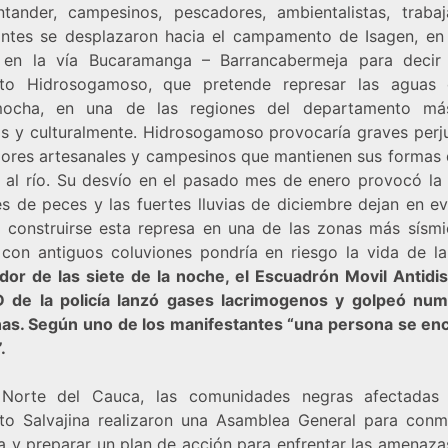
tander, campesinos, pescadores, ambientalistas, trabaj
antes se desplazaron hacia el campamento de Isagen, en
en la vía Bucaramanga – Barrancabermeja para decir
to Hidrosogamoso, que pretende represar las aguas 
mocha, en una de las regiones del departamento más
as y culturalmente. Hidrosogamoso provocaría graves perju
ores artesanales y campesinos que mantienen sus formas 
s al río. Su desvío en el pasado mes de enero provocó la
es de peces y las fuertes lluvias de diciembre dejan en ev
 construirse esta represa en una de las zonas más sísmi
 con antiguos coluviones pondría en riesgo la vida de la
dor de las siete de la noche, el Escuadrón Movil Antidis
de la policía lanzó gases lacrimogenos y golpeó nu
as. Según uno de los manifestantes “una persona se en
.
Norte del Cauca, las comunidades negras afectadas
to Salvajina realizaron una Asamblea General para con
ía y preparar un plan de acción para enfrentar las amenaza