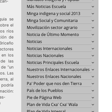
ocan-
Más Noticias Escuela
Minga indigena y social 2013
quia se
Minga Social y Comunitaria
obre el
Movilización sector agrario
os ríos
Noticia de Último Momento
ción de
Noticias
Briceño
Noticias Internacionales
ectores
 en los
Noticias Nacionales
 de las
Noticias Principales Escuela
a de “un
Nuestros Enlaces Internacionales
os. Las
Nuestros Enlaces Nacionales
rra, al
Pa' Poder que nos den Tierra
 podría
País de los Pueblos
ón:
as-
Pie de Página Web
)
Plan de Vida Cxa' Cxa' Wala
Plan de Vida Integral