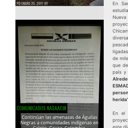
En San
PD
ENERO 25, 2017
BY
estudi
Nueva 
proyec
Chica
divers
pescad
ligada
de mil
que de
país y
Alrede
ESMAD 
person
herida”
COMUNICADOS NASAACIN
En el 
Continúan las amenazas de Águilas
proyec
Negras a comunidades indígenas en
este d
Caloto, Cauca, Colombia.