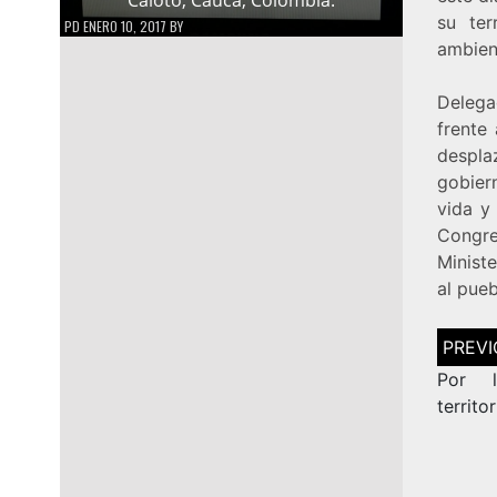
su ter
PD
ENERO 10, 2017
BY
ambien
Delega
frente
despla
gobier
vida y
Congre
Minist
al pue
Navega
de
entrad
Por l
territo