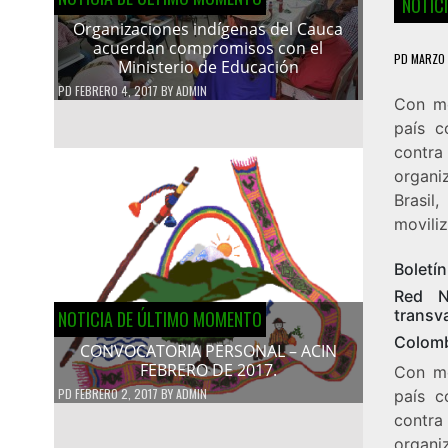
NOTIC
Organizaciones indígenas del Cauca
acuerdan compromisos con el
PD
MARZO 
Ministerio de Educación
PD
FEBRERO 4, 2017
BY
ADMIN
Con mo
país c
contra
organi
Brasil
moviliz
Boletí
Red N
transv
NOTICIA DE ÚLTIMO MOMENTO
Colomb
CONVOCATORIA PERSONAL – ACIN
FEBRERO DE 2017.
Con mo
PD
FEBRERO 2, 2017
BY
ADMIN
país c
contra
organi