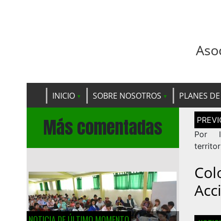
Aso
INICIO
SOBRE NOSOTROS
PLANES DE
Navega
Más comentadas
de
entrad
Por l
territo
Col
Acc
NOTICIA DE ÚLTIMO MOMENTO