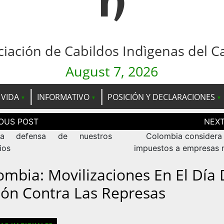
n
ciación de Cabildos Indìgenas del C
August 7, 2026
 VIDA
INFORMATIVO
POSICIÓN Y DECLARACIONES
ción
as
a defensa de nuestros
Colombia considera 
rios
impuestos a empresas 
ombia: Movilizaciones En El Día
ión Contra Las Represas