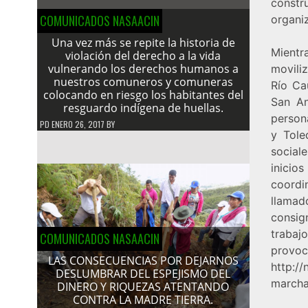
constr
COMUNICADOS NASAACIN
organi
Una vez más se repite la historia de
Mientr
violación del derecho a la vida
vulnerando los derechos humanos a
movili
nuestros comuneros y comuneras
Río Ca
colocando en riesgo los habitantes del
San An
resguardo indígena de huellas.
person
PD
ENERO 26, 2017
BY
y Tole
social
inicio
coordin
llamad
consig
trabaj
COMUNICADOS NASAACIN
pr
LAS CONSECUENCIAS POR DEJARNOS
http:/
DESLUMBRAR DEL ESPEJISMO DEL
marcha
DINERO Y RIQUEZAS ATENTANDO
CONTRA LA MADRE TIERRA.