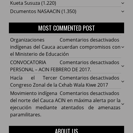
Kueta Susuza
(1.220)
Dcumentos NASAACIN
(1.350)
MOST COMMENTED POST
en
Organizaciones
Comentarios desactivados
Organ
indígenas del Cauca acuerdan compromisos con
indíg
el Ministerio de Educación
del
en
CONVOCATORIA
Comentarios desactivados
Cauca
CONV
PERSONAL – ACIN FEBRERO DE 2017.
acuer
PERS
en
Hacía el Tercer
Comentarios desactivados
comp
–
Hacía
Congreso Zonal de la Cxhab Wala Kiwe 2017
con
ACIN
el
en
Movimiento indígena
Comentarios desactivados
el
FEBR
Terce
Movim
del norte del Cauca ACIN en máxima alerta por la
Minist
DE
Congr
indíg
ejecución mediante atentados de amenazas
de
2017.
Zonal
del
paramilitares.
Educa
de
norte
la
del
ABOUT US