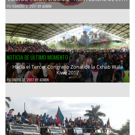
PD
FEBRERO 2, 2017
BY
ADMIN
NOTICIA DE ÚLTIMO MOMENTO
Hacía el Tercer Congreso Zonal de la Cxhab Wala
Kiwe 2017
PD
ENERO 31, 2017
BY
ADMIN