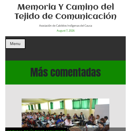
Memoria Y Camino del
Tejido de Comunicación
Asociación de Cabildos Indìgenas del Cauca
August 7, 2026
Menu
Más comentadas