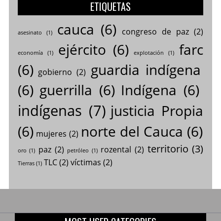
ETIQUETAS
cauca
(6)
congreso de paz
(2)
asesinato
(1)
ejército
(6)
farc
economía
(1)
explotación
(1)
(6)
guardia indígena
gobierno
(2)
(6)
guerrilla
(6)
Indígena
(6)
indígenas
(7)
justicia Propia
(6)
norte del Cauca
(6)
mujeres
(2)
territorio
(3)
paz
(2)
rozental
(2)
oro
(1)
petróleo
(1)
TLC
(2)
víctimas
(2)
Tierras
(1)