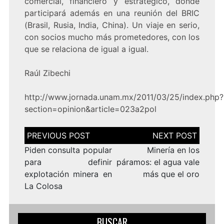
comercial, financiero y estratégico, donde
participará además en una reunión del BRIC
(Brasil, Rusia, India, China). Un viaje en serio,
con socios mucho más prometedores, con los
que se relaciona de igual a igual.
Raúl Zibechi
http://www.jornada.unam.mx/2011/03/25/index.php?
section=opinion&article=023a2pol
Navegación
de
entradas
Piden consulta popular
Minería en los
para definir
páramos: el agua vale
explotación minera en
más que el oro
La Colosa
BUSCAR