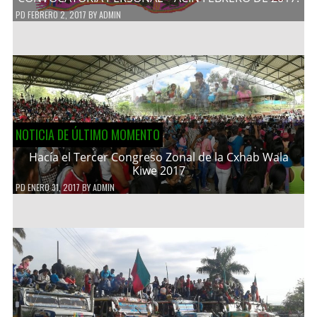
PD
FEBRERO 2, 2017
BY
ADMIN
NOTICIA DE ÚLTIMO MOMENTO
Hacía el Tercer Congreso Zonal de la Cxhab Wala
Kiwe 2017
PD
ENERO 31, 2017
BY
ADMIN