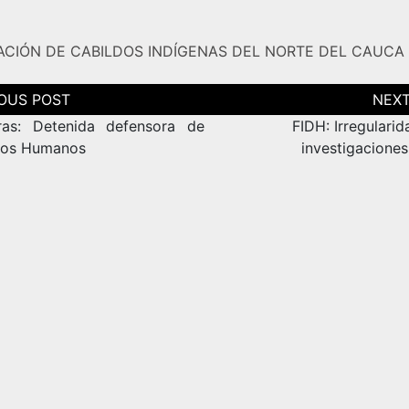
ACIÓN DE CABILDOS INDÍGENAS DEL NORTE DEL CAUCA 
ción
as
as: Detenida defensora de
FIDH: Irregulari
hos Humanos
investigaciones