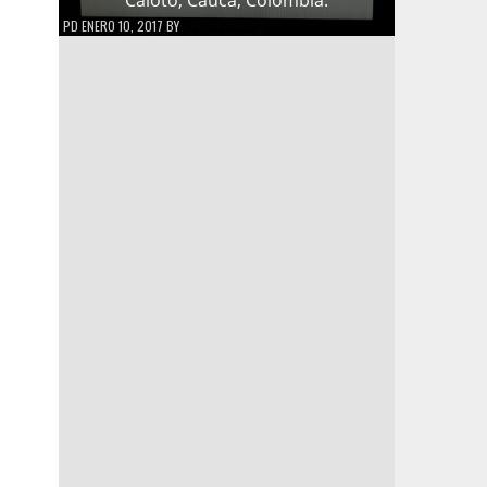
PD
ENERO 10, 2017
BY