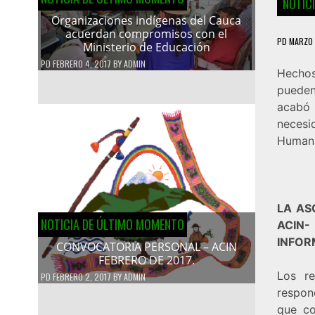
NOTIC
Organizaciones indígenas del Cauca
acuerdan compromisos con el
PD
MARZO 
Ministerio de Educación
PD
FEBRERO 4, 2017
BY
ADMIN
Hechos
pueden 
acabó 
necesi
Humani
LA AS
NOTICIA DE ÚLTIMO MOMENTO
ACIN-
INFOR
CONVOCATORIA PERSONAL – ACIN
FEBRERO DE 2017.
Los re
PD
FEBRERO 2, 2017
BY
ADMIN
respon
que co