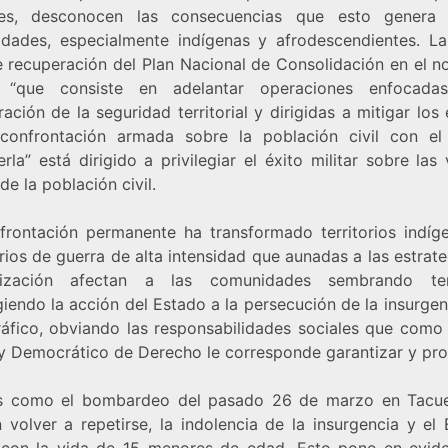
ses, desconocen las consecuencias que esto genera
dades, especialmente indígenas y afrodescendientes. La
e recuperación del Plan Nacional de Consolidación en el no
 “que consiste en adelantar operaciones enfocada
ación de la seguridad territorial y dirigidas a mitigar los
confrontación armada sobre la población civil con el
rla” está dirigido a privilegiar el éxito militar sobre las
de la población civil.
frontación permanente ha transformado territorios indíg
ios de guerra de alta intensidad que aunadas a las estrat
ialización afectan a las comunidades sembrando t
giendo la acción del Estado a la persecución de la insurgen
ráfico, obviando las responsabilidades sociales que como
 y Democrático de Derecho le corresponde garantizar y pro
 como el bombardeo del pasado 26 de marzo en Tacu
volver a repetirse, la indolencia de la insurgencia y el 
con la vida de 15 menores de edad. Esto pone en evide