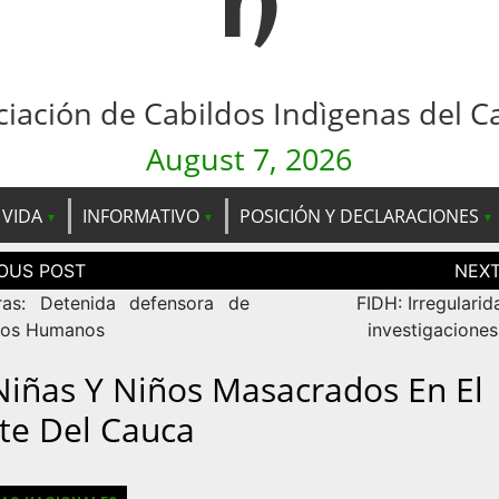
n
ciación de Cabildos Indìgenas del C
August 7, 2026
 VIDA
INFORMATIVO
POSICIÓN Y DECLARACIONES
ción
as
as: Detenida defensora de
FIDH: Irregulari
hos Humanos
investigaciones
Niñas Y Niños Masacrados En El
te Del Cauca