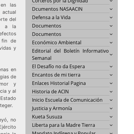
Corteros por la Dignidad
 en las
Dcumentos NASAACIN
 actual
Defensa a la Vida
rte del
Documentos
s a la
 efectos
Documentos
 fin de
Económico Ambiental
 vidas y
Editorial del Boletín Informativo
Semanal
El Desafío no da Espera
enas en
Encantos de mi tierra
egias de
Enlaces Historial Pagina
emor y
cia y al
Historia de ACIN
 Estado
Inicio Escuela de Comunicación
teger.
Justicia y Armonía
Kueta Susuza
eyó, no
Liberta para la Madre Tierra
Ejército
Mandato Indígena y Popular
ncia la