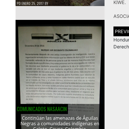
KIWE.
PD
ENERO 25, 2017
BY
ASOCI
Navega
de
entrad
Hondur
Derec
COMUNICADOS NASAACIN
Continúan las amenazas de Águilas
Negras a comunidades indígenas en
Caloto, Cauca, Colombia.