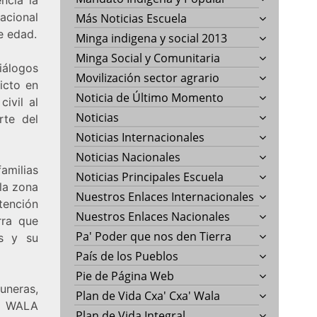
acional
Más Noticias Escuela
e edad.
Minga indigena y social 2013
Minga Social y Comunitaria
álogos
Movilización sector agrario
icto en
Noticia de Último Momento
ivil al
Noticias
rte del
Noticias Internacionales
Noticias Nacionales
familias
Noticias Principales Escuela
 la zona
Nuestros Enlaces Internacionales
tención
Nuestros Enlaces Nacionales
rra que
Pa' Poder que nos den Tierra
es y su
País de los Pueblos
Pie de Página Web
neras,
Plan de Vida Cxa' Cxa' Wala
AB WALA
Plan de Vida Integral