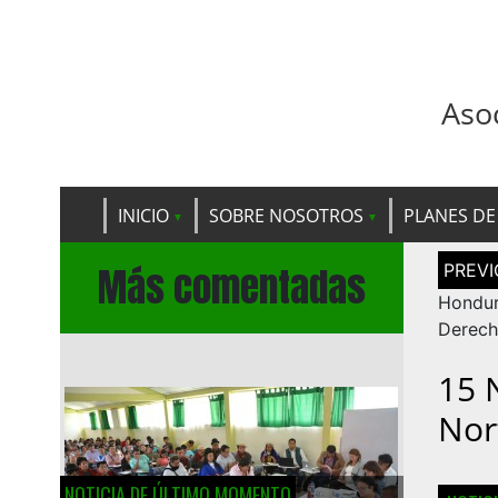
Aso
INICIO
SOBRE NOSOTROS
PLANES DE
Navega
Más comentadas
de
entrad
Hondur
Derec
15 
Nor
NOTICIA DE ÚLTIMO MOMENTO