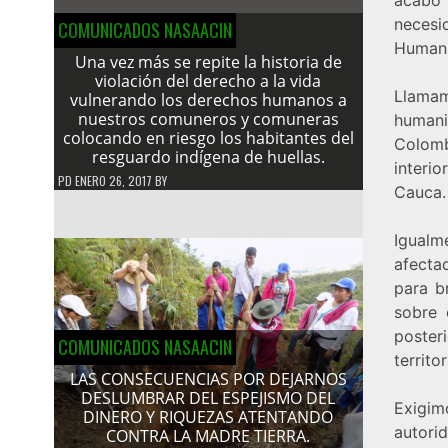
necesi
COMUNICADOS NASAACIN
Humani
Una vez más se repite la historia de
violación del derecho a la vida
Llama
vulnerando los derechos humanos a
nuestros comuneros y comuneras
humani
colocando en riesgo los habitantes del
Colomb
resguardo indígena de huellas.
interi
PD
ENERO 26, 2017
BY
Cauca.
Igualme
afectad
para b
sobre 
poster
COMUNICADOS NASAACIN
territor
LAS CONSECUENCIAS POR DEJARNOS
DESLUMBRAR DEL ESPEJISMO DEL
Exigi
DINERO Y RIQUEZAS ATENTANDO
autori
CONTRA LA MADRE TIERRA.