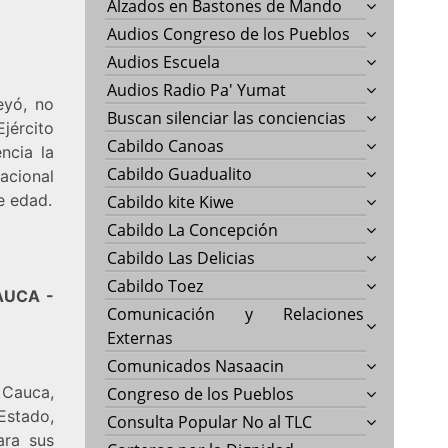
Alzados en Bastones de Mando
Audios Congreso de los Pueblos
Audios Escuela
Audios Radio Pa' Yumat
eyó, no
Buscan silenciar las conciencias
Ejército
Cabildo Canoas
ncia la
Cabildo Guadualito
acional
e edad.
Cabildo kite Kiwe
Cabildo La Concepción
Cabildo Las Delicias
Cabildo Toez
AUCA -
Comunicación y Relaciones
Externas
Comunicados Nasaacin
 Cauca,
Congreso de los Pueblos
Estado,
Consulta Popular No al TLC
ara sus