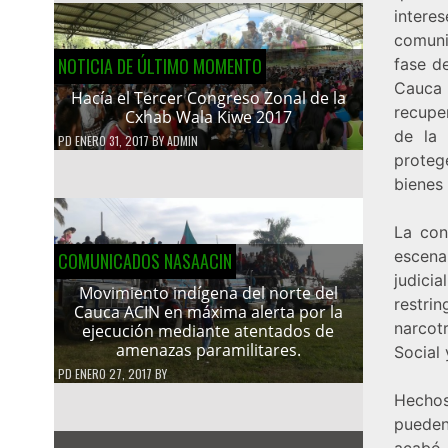
intere
comuni
NOTICIA DE ÚLTIMO MOMENTO
fase d
Cauca
Hacía el Tercer Congreso Zonal de la
recuper
Cxhab Wala Kiwe 2017
de la 
PD
ENERO 31, 2017
BY
ADMIN
protege
bienes 
La con
escenar
COMUNICADOS NASAACIN
judic
Movimiento indígena del norte del
restrin
Cauca ACIN en máxima alerta por la
narcot
ejecución mediante atentados de
amenazas paramilitares.
Social
PD
ENERO 27, 2017
BY
Hechos
pueden 
acabó 