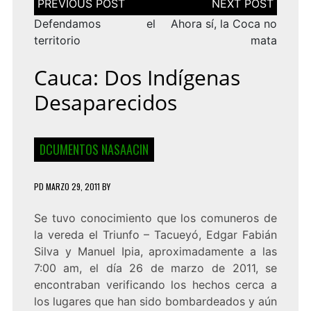
de
entradas
Defendamos el
Ahora sí, la Coca no
territorio
mata
Cauca: Dos Indígenas
Desaparecidos
DCUMENTOS NASAACIN
PD
MARZO 29, 2011
BY
Se tuvo conocimiento que los comuneros de
la vereda el Triunfo – Tacueyó, Edgar Fabián
Silva y Manuel Ipia, aproximadamente a las
7:00 am, el día 26 de marzo de 2011, se
encontraban verificando los hechos cerca a
los lugares que han sido bombardeados y aún