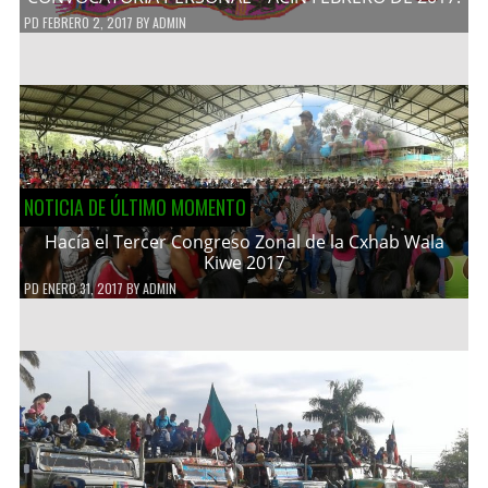
PD
FEBRERO 2, 2017
BY
ADMIN
NOTICIA DE ÚLTIMO MOMENTO
Hacía el Tercer Congreso Zonal de la Cxhab Wala
Kiwe 2017
PD
ENERO 31, 2017
BY
ADMIN