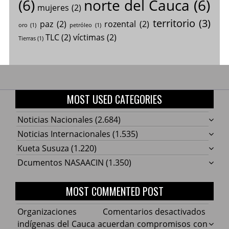
(6)
norte del Cauca
(6)
mujeres
(2)
territorio
(3)
paz
(2)
rozental
(2)
oro
(1)
petróleo
(1)
TLC
(2)
víctimas
(2)
Tierras
(1)
MOST USED CATEGORIES
Noticias Nacionales
(2.684)
Noticias Internacionales
(1.535)
Kueta Susuza
(1.220)
Dcumentos NASAACIN
(1.350)
MOST COMMENTED POST
en
Organizaciones
Comentarios desactivados
Organ
indígenas del Cauca acuerdan compromisos con