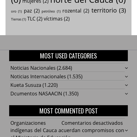
mujeres
(2)
territorio
(3)
paz
(2)
rozental
(2)
oro
(1)
petróleo
(1)
TLC
(2)
víctimas
(2)
Tierras
(1)
MOST USED CATEGORIES
Noticias Nacionales
(2.684)
Noticias Internacionales
(1.535)
Kueta Susuza
(1.220)
Dcumentos NASAACIN
(1.350)
MOST COMMENTED POST
en
Organizaciones
Comentarios desactivados
Organ
indígenas del Cauca acuerdan compromisos con