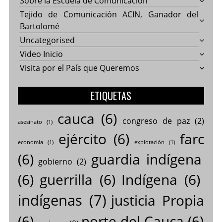
Sobre la Escuela de Comunicación
Tejido de Comunicación ACIN, Ganador del
Bartolomé
Uncategorised
Video Inicio
Visita por el País que Queremos
ETIQUETAS
cauca
(6)
congreso de paz
(2)
asesinato
(1)
ejército
(6)
farc
economía
(1)
explotación
(1)
(6)
guardia indígena
gobierno
(2)
(6)
guerrilla
(6)
Indígena
(6)
indígenas
(7)
justicia Propia
(6)
norte del Cauca
(6)