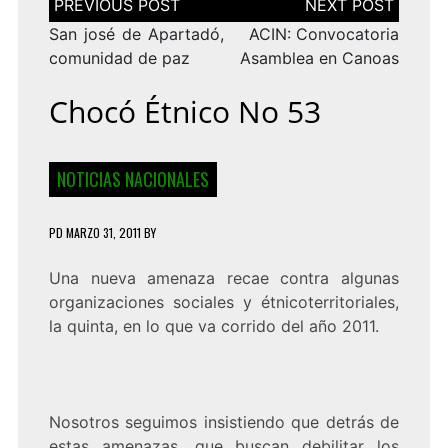
de
entradas
San josé de Apartadó,
ACIN: Convocatoria
comunidad de paz
Asamblea en Canoas
Chocó Étnico No 53
NOTICIAS NACIONALES
PD
MARZO 31, 2011
BY
Una nueva amenaza recae contra algunas
organizaciones sociales y étnicoterritoriales,
la quinta, en lo que va corrido del año 2011.
Nosotros seguimos insistiendo que detrás de
estas amenazas, que buscan debilitar los