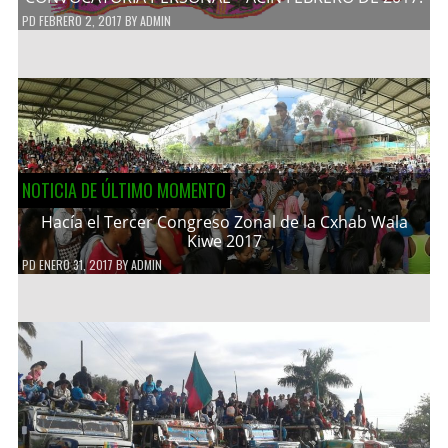
PD
FEBRERO 2, 2017
BY
ADMIN
NOTICIA DE ÚLTIMO MOMENTO
Hacía el Tercer Congreso Zonal de la Cxhab Wala
Kiwe 2017
PD
ENERO 31, 2017
BY
ADMIN