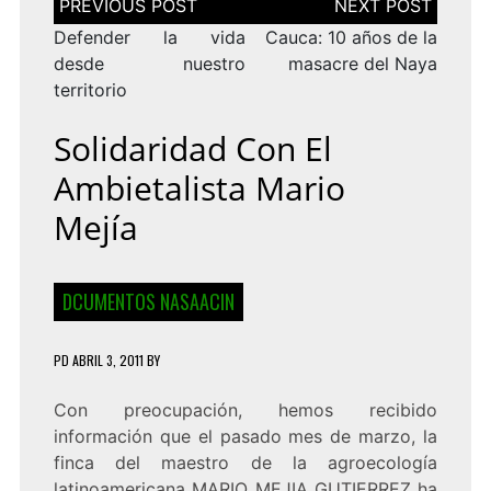
de
entradas
Defender la vida
Cauca: 10 años de la
desde nuestro
masacre del Naya
territorio
Solidaridad Con El
Ambietalista Mario
Mejía
DCUMENTOS NASAACIN
PD
ABRIL 3, 2011
BY
Con preocupación, hemos recibido
información que el pasado mes de marzo, la
finca del maestro de la agroecología
latinoamericana MARIO MEJIA GUTIERREZ ha