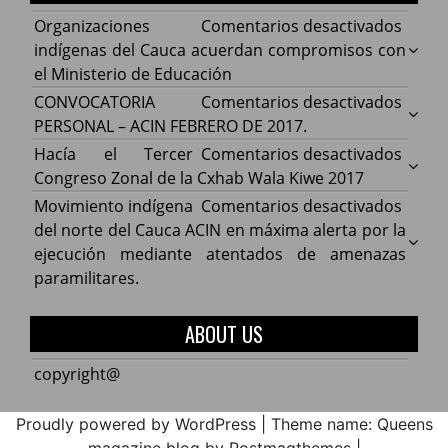
en
Organizaciones
Comentarios desactivados
Organ
indígenas del Cauca acuerdan compromisos con
indíg
el Ministerio de Educación
del
en
CONVOCATORIA
Comentarios desactivados
Cauca
CONV
PERSONAL – ACIN FEBRERO DE 2017.
acuer
PERS
en
Hacía el Tercer
Comentarios desactivados
comp
–
Hacía
Congreso Zonal de la Cxhab Wala Kiwe 2017
con
ACIN
el
en
Movimiento indígena
Comentarios desactivados
el
FEBR
Terce
Movim
del norte del Cauca ACIN en máxima alerta por la
Minist
DE
Congr
indíg
ejecución mediante atentados de amenazas
de
2017.
Zonal
del
paramilitares.
Educa
de
norte
la
del
ABOUT US
Cxhab
Cauca
Wala
ACIN
copyright@
Kiwe
en
2017
máxi
Proudly powered by WordPress
|
Theme name: Queens
alerta
magazine blog by Postmagthemes
|