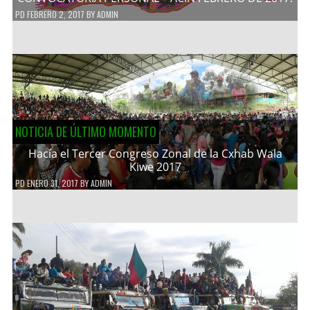
PD
FEBRERO 2, 2017
BY
ADMIN
NOTICIA DE ÚLTIMO MOMENTO
Hacía el Tercer Congreso Zonal de la Cxhab Wala
Kiwe 2017
PD
ENERO 31, 2017
BY
ADMIN