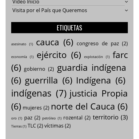
Video Inicio
Visita por el País que Queremos
ETIQUETAS
cauca
(6)
congreso de paz
(2)
asesinato
(1)
ejército
(6)
farc
economía
(1)
explotación
(1)
(6)
guardia indígena
gobierno
(2)
(6)
guerrilla
(6)
Indígena
(6)
indígenas
(7)
justicia Propia
(6)
norte del Cauca
(6)
mujeres
(2)
territorio
(3)
paz
(2)
rozental
(2)
oro
(1)
petróleo
(1)
TLC
(2)
víctimas
(2)
Tierras
(1)