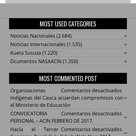
MOST USED CATEGORIES
Noticias Nacionales
(2.684)
Noticias Internacionales
(1.535)
Kueta Susuza
(1.220)
Dcumentos NASAACIN
(1.350)
MOST COMMENTED POST
en
Organizaciones
Comentarios desactivados
Organ
indígenas del Cauca acuerdan compromisos con
indíg
el Ministerio de Educación
del
en
CONVOCATORIA
Comentarios desactivados
Cauca
CONV
PERSONAL – ACIN FEBRERO DE 2017.
acuer
PERS
en
Hacía el Tercer
Comentarios desactivados
comp
–