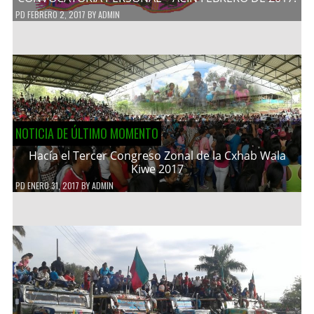
PD
FEBRERO 2, 2017
BY
ADMIN
NOTICIA DE ÚLTIMO MOMENTO
Hacía el Tercer Congreso Zonal de la Cxhab Wala
Kiwe 2017
PD
ENERO 31, 2017
BY
ADMIN