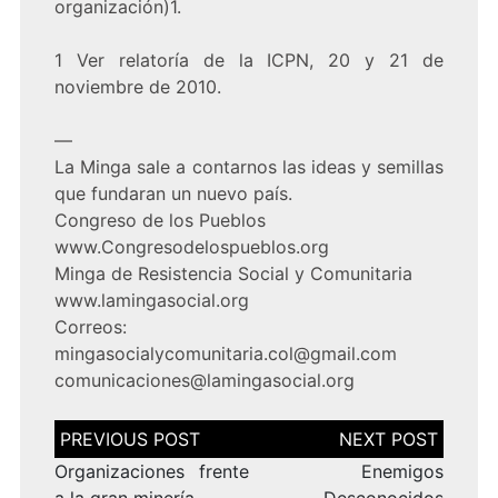
organización)1.
1 Ver relatoría de la ICPN, 20 y 21 de
noviembre de 2010.
—
La Minga sale a contarnos las ideas y semillas
que fundaran un nuevo país.
Congreso de los Pueblos
www.Congresodelospueblos.org
Minga de Resistencia Social y Comunitaria
www.lamingasocial.org
Correos:
mingasocialycomunitaria.col@gmail.com
comunicaciones@lamingasocial.org
Navegación
de
entradas
Organizaciones frente
Enemigos