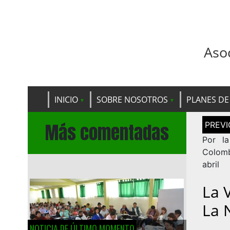
Aso
INICIO
SOBRE NOSOTROS
PLANES DE
Navega
Más comentadas
de
entrad
Por la
Colomb
abril
La 
La 
NOTICIA DE ÚLTIMO MOMENTO