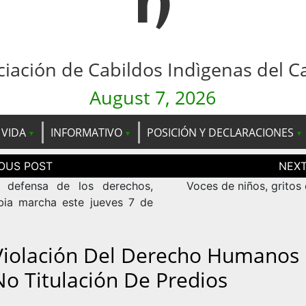
n
ciación de Cabildos Indìgenas del C
August 7, 2026
 VIDA
INFORMATIVO
POSICIÓN Y DECLARACIONES
ción
as
 defensa de los derechos,
Voces de niños, gritos
ia marcha este jueves 7 de
Violación Del Derecho Humanos
No Titulación De Predios