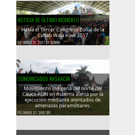
NOTICIA DE ÚLTIMO MOMENTO
Hacía el Tercer Congreso Zonal de la
Cxhab Wala Kiwe 2017
PD
ENERO 31, 2017
BY
ADMIN
COMUNICADOS NASAACIN
Movimiento indígena del norte del
Cauca ACIN en máxima alerta por la
ejecución mediante atentados de
amenazas paramilitares.
PD
ENERO 27, 2017
BY