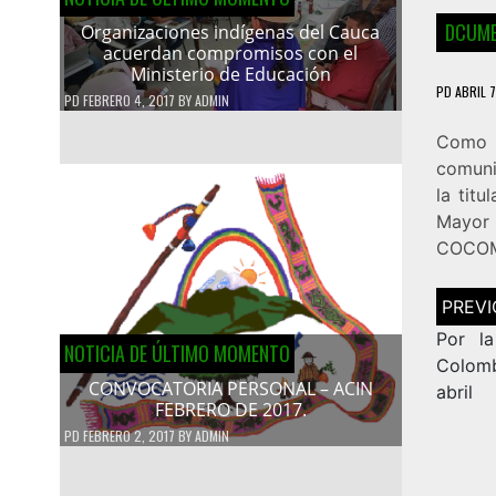
DCUME
Organizaciones indígenas del Cauca
acuerdan compromisos con el
Ministerio de Educación
PD
ABRIL 7
PD
FEBRERO 4, 2017
BY
ADMIN
Como u
comuni
la tit
Mayor
COCOMO
Navega
de
entrad
Por la
NOTICIA DE ÚLTIMO MOMENTO
Colomb
CONVOCATORIA PERSONAL – ACIN
abril
FEBRERO DE 2017.
PD
FEBRERO 2, 2017
BY
ADMIN