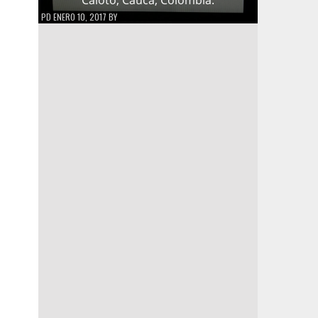
PD
ENERO 10, 2017
BY