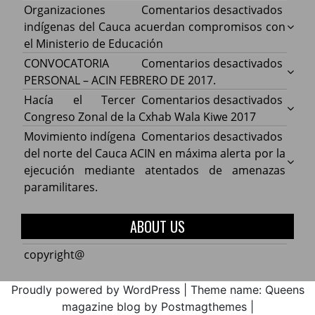
en
Organizaciones
Comentarios desactivados
Organ
indígenas del Cauca acuerdan compromisos con
indíg
el Ministerio de Educación
del
en
CONVOCATORIA
Comentarios desactivados
Cauca
CONV
PERSONAL – ACIN FEBRERO DE 2017.
acuer
PERS
en
Hacía el Tercer
Comentarios desactivados
comp
–
Hacía
Congreso Zonal de la Cxhab Wala Kiwe 2017
con
ACIN
el
en
Movimiento indígena
Comentarios desactivados
el
FEBR
Terce
Movim
del norte del Cauca ACIN en máxima alerta por la
Minist
DE
Congr
indíg
ejecución mediante atentados de amenazas
de
2017.
Zonal
del
paramilitares.
Educa
de
norte
la
del
ABOUT US
Cxhab
Cauca
Wala
ACIN
copyright@
Kiwe
en
2017
máxi
Proudly powered by WordPress
|
Theme name: Queens
alerta
magazine blog by Postmagthemes
|