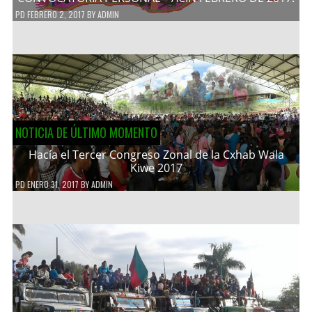
PD
FEBRERO 2, 2017
BY
ADMIN
NOTICIA DE ÚLTIMO MOMENTO
Hacía el Tercer Congreso Zonal de la Cxhab Wala
Kiwe 2017
PD
ENERO 31, 2017
BY
ADMIN