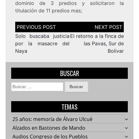
dominio de 3 predios y solicitaron la
titulación de 11 predios mas;
Navegación
de
entradas
Solo buscaba justicia
El retorno a la finca de
por la masacre del
las Pavas, Sur de
Naya
Bolivar
BUSCAR
Buscar:
TEMAS
25 años: memoría de Álvaro Ulcué
Alzados en Bastones de Mando
Audios Congreso de los Pueblos