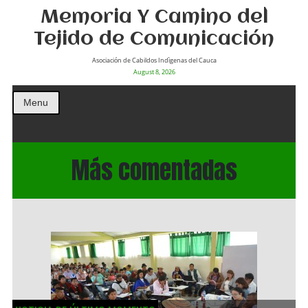
Memoria Y Camino del
Tejido de Comunicación
Asociación de Cabildos Indìgenas del Cauca
August 8, 2026
Menu
Más comentadas