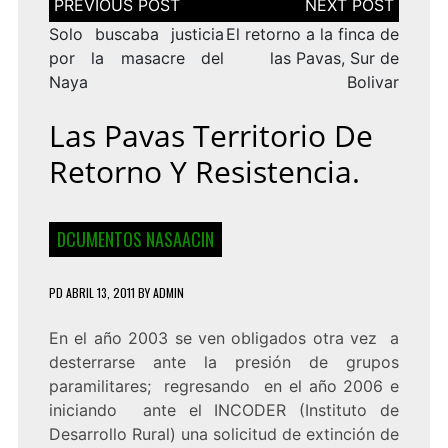
de
entradas
Solo buscaba justicia
El retorno a la finca de
por la masacre del
las Pavas, Sur de
Naya
Bolivar
Las Pavas Territorio De
Retorno Y Resistencia.
DCUMENTOS NASAACIN
PD
ABRIL 13, 2011
BY
ADMIN
En el año 2003 se ven obligados otra vez a
desterrarse ante la presión de grupos
paramilitares; regresando en el año 2006 e
iniciando ante el INCODER (Instituto de
Desarrollo Rural) una solicitud de extinción de