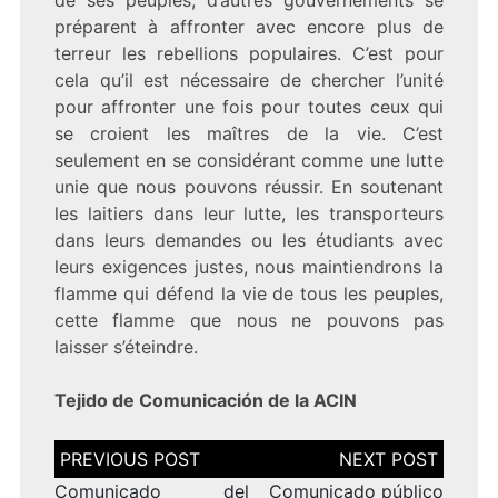
de ses peuples, d’autres gouvernements se
préparent à affronter avec encore plus de
terreur les rebellions populaires. C’est pour
cela qu’il est nécessaire de chercher l’unité
pour affronter une fois pour toutes ceux qui
se croient les maîtres de la vie. C’est
seulement en se considérant comme une lutte
unie que nous pouvons réussir. En soutenant
les laitiers dans leur lutte, les transporteurs
dans leurs demandes ou les étudiants avec
leurs exigences justes, nous maintiendrons la
flamme qui défend la vie de tous les peuples,
cette flamme que nous ne pouvons pas
laisser s’éteindre.
Tejido de Comunicación de la ACIN
Navegación
de
entradas
Comunicado del
Comunicado público