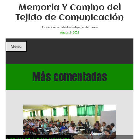
Memoria Y Camino del
Tejido de Comunicación
Asociación de Cabildos Indìgenas del Cauca
August 8, 2026
Menu
Más comentadas