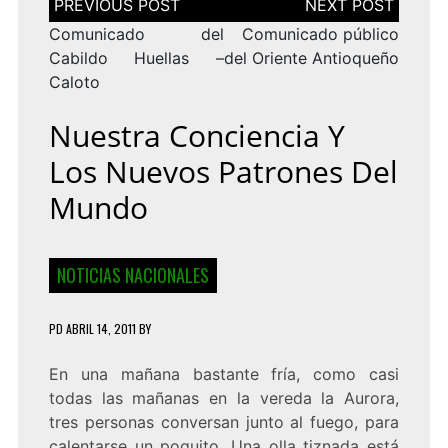
de
entradas
Comunicado del
Comunicado público
Cabildo Huellas –
del Oriente Antioqueño
Caloto
Nuestra Conciencia Y
Los Nuevos Patrones Del
Mundo
NOTICIAS NACIONALES
PD
ABRIL 14, 2011
BY
En una mañana bastante fría, como casi
todas las mañanas en la vereda la Aurora,
tres personas conversan junto al fuego, para
calentarse un poquito. Una olla tiznada está