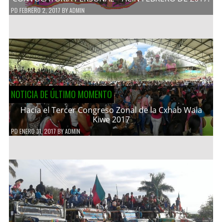
PD
FEBRERO 2, 2017
BY
ADMIN
NOTICIA DE ÚLTIMO MOMENTO
Hacía el Tercer Congreso Zonal de la Cxhab Wala
Kiwe 2017
PD
ENERO 31, 2017
BY
ADMIN