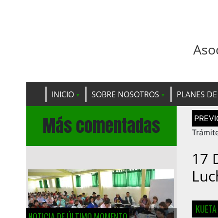
Aso
INICIO
SOBRE NOSOTROS
PLANES DE
Navega
Más comentadas
de
entrad
Trámit
17 
Luc
KUETA
NOTICIA DE ÚLTIMO MOMENTO