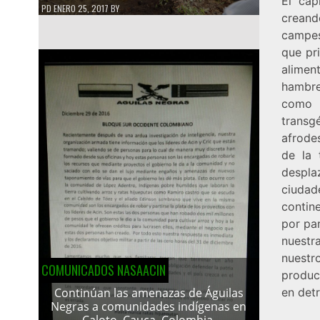
El cap
PD
ENERO 25, 2017
BY
creand
campes
que pri
aliment
hambre
como 
transgé
afrode
de la 
despla
ciudad
contin
por par
nuestr
nuestr
COMUNICADOS NASAACIN
produc
en det
Continúan las amenazas de Águilas
Negras a comunidades indígenas en
Caloto, Cauca, Colombia.