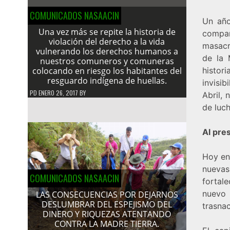
COMUNICADOS NASAACIN
Un año
Una vez más se repite la historia de
compa
violación del derecho a la vida
masacr
vulnerando los derechos humanos a
de la 
nuestros comuneros y comuneras
colocando en riesgo los habitantes del
histor
resguardo indígena de huellas.
invisib
PD
ENERO 26, 2017
BY
Abril, 
de luc
Al pre
Hoy en
nuevas
COMUNICADOS NASAACIN
fortal
nuevo 
LAS CONSECUENCIAS POR DEJARNOS
DESLUMBRAR DEL ESPEJISMO DEL
trasnac
DINERO Y RIQUEZAS ATENTANDO
CONTRA LA MADRE TIERRA.