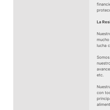
financ
protecc
La Res
Nuestr
mucho 
lucha c
Somos
nuestro
avance 
etc.
Nuestr
con tod
princi
alimen