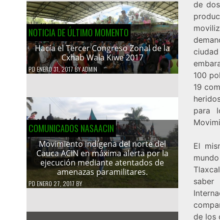
de dos
produc
movili
NOTICIA DE ÚLTIMO MOMENTO
demand
Hacía el Tercer Congreso Zonal de la
ciudad
Cxhab Wala Kiwe 2017
embara
PD
ENERO 31, 2017
BY
ADMIN
100 pol
19 com
herido
para l
Movimie
COMUNICADOS NASAACIN
Movimiento indígena del norte del
El mis
Cauca ACIN en máxima alerta por la
mundo 
ejecución mediante atentados de
Tlaxca
amenazas paramilitares.
saber
PD
ENERO 27, 2017
BY
Intern
compañ
de los