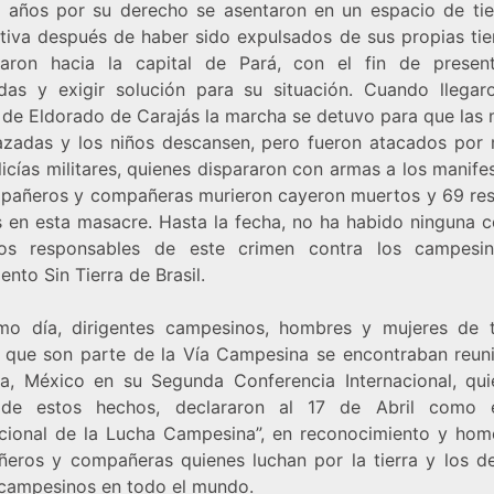
 años por su derecho se asentaron en un espacio de tie
tiva después de haber sido expulsados de sus propias tier
zaron hacia la capital de Pará, con el fin de presen
as y exigir solución para su situación. Cuando llegar
 de Eldorado de Carajás la marcha se detuvo para que las 
zadas y los niños descansen, pero fueron atacados por
icías militares, quienes dispararon con armas a los manife
pañeros y compañeras murieron cayeron muertos y 69 res
s en esta masacre. Hasta la fecha, no ha habido ninguna 
os responsables de este crimen contra los campesi
nto Sin Tierra de Brasil.
mo día, dirigentes campesinos, hombres y mujeres de 
que son parte de la Vía Campesina se encontraban reun
la, México en su Segunda Conferencia Internacional, qui
 de estos hechos, declararon al 17 de Abril como e
acional de la Lucha Campesina”, en reconocimiento y hom
eros y compañeras quienes luchan por la tierra y los d
 campesinos en todo el mundo.