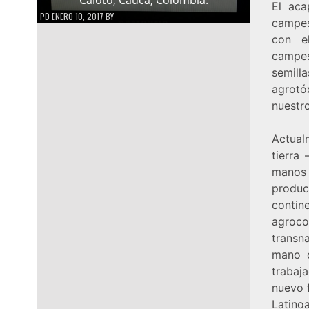
El aca
PD
ENERO 10, 2017
BY
campes
con el
campes
semill
agrotó
nuestr
Actual
tierra
manos 
produc
contin
agroc
transn
mano d
trabaj
nuevo 
Latino