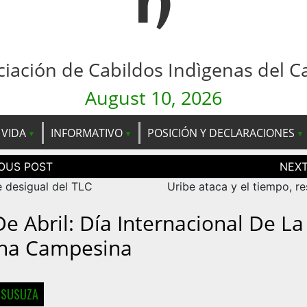
n
ciación de Cabildos Indìgenas del C
August 10, 2026
 VIDA
INFORMATIVO
POSICIÓN Y DECLARACIONES
ción
as
e desigual del TLC
Uribe ataca y el tiempo, r
De Abril: Día Internacional De La
ha Campesina
 SUSUZA