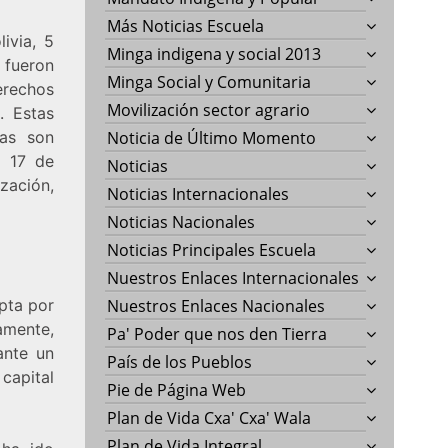
Más Noticias Escuela
ivia, 5
Minga indigena y social 2013
fueron
Minga Social y Comunitaria
erechos
Movilización sector agrario
. Estas
las son
Noticia de Último Momento
el 17 de
Noticias
ización,
Noticias Internacionales
Noticias Nacionales
Noticias Principales Escuela
Nuestros Enlaces Internacionales
pta por
Nuestros Enlaces Nacionales
amente,
Pa' Poder que nos den Tierra
ante un
País de los Pueblos
capital
Pie de Página Web
Plan de Vida Cxa' Cxa' Wala
Plan de Vida Integral