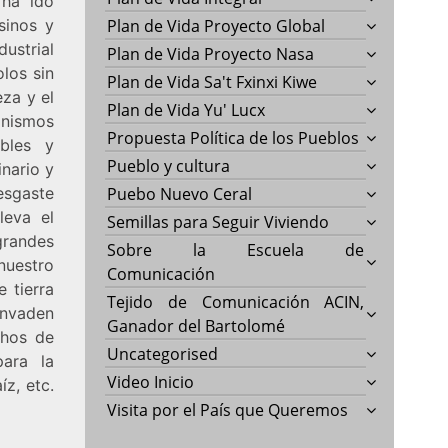
 ha ido
sinos y
Plan de Vida Proyecto Global
ustrial
Plan de Vida Proyecto Nasa
olos sin
Plan de Vida Sa't Fxinxi Kiwe
eza y el
Plan de Vida Yu' Lucx
anismos
Propuesta Política de los Pueblos
bles y
Pueblo y cultura
inario y
esgaste
Puebo Nuevo Ceral
leva el
Semillas para Seguir Viviendo
grandes
Sobre la Escuela de
nuestro
Comunicación
 tierra
Tejido de Comunicación ACIN,
 invaden
Ganador del Bartolomé
chos de
Uncategorised
para la
Video Inicio
z, etc.
Visita por el País que Queremos