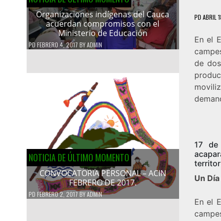
Organizaciones indígenas del Cauca
PD
ABRIL 1
acuerdan compromisos con el
Ministerio de Educación
En el E
PD
FEBRERO 4, 2017
BY
ADMIN
campes
de dos
produc
movili
demanda
17 de 
acapar
NOTICIA DE ÚLTIMO MOMENTO
territo
CONVOCATORIA PERSONAL – ACIN
Un Día
FEBRERO DE 2017.
PD
FEBRERO 2, 2017
BY
ADMIN
En el E
campes