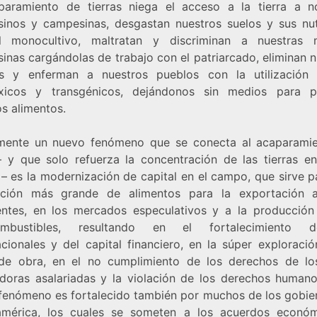
paramiento de tierras niega el acceso a la tierra a n
inos y campesinas, desgastan nuestros suelos y sus nut
 monocultivo, maltratan y discriminan a nuestras 
inas cargándolas de trabajo con el patriarcado, eliminan n
as y enferman a nuestros pueblos con la utilización
xicos y transgénicos, dejándonos sin medios para p
os alimentos.
mente un nuevo fenómeno que se conecta al acaparami
 – y que solo refuerza la concentración de las tierras e
– es la modernización de capital en el campo, que sirve p
ción más grande de alimentos para la exportación 
entes, en los mercados especulativos y a la producción
ombustibles, resultando en el fortalecimiento 
acionales y del capital financiero, en la súper exploració
e obra, en el no cumplimiento de los derechos de lo
adoras asalariadas y la violación de los derechos humano
fenómeno es fortalecido también por muchos de los gobie
américa, los cuales se someten a los acuerdos econó