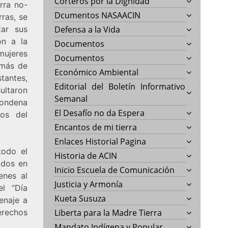
Corteros por la Dignidad
rra no-
Dcumentos NASAACIN
ras, se
tar sus
Defensa a la Vida
on a la
Documentos
mujeres
Documentos
 más de
Económico Ambiental
stantes,
Editorial del Boletín Informativo
ultaron
Semanal
condena
El Desafío no da Espera
nos del
Encantos de mi tierra
Enlaces Historial Pagina
todo el
Historia de ACIN
idos en
Inicio Escuela de Comunicación
enes al
Justicia y Armonía
l “Día
Kueta Susuza
enaje a
erechos
Liberta para la Madre Tierra
Mandato Indígena y Popular