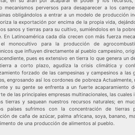
ital, en su afán por acaparar el poder y los recursos,
o mecanismos perversos para desaparecer a los campe
inas obligándolos a entrar a un modelo de producción ind
oriza la exportación por encima de la propia vida, dejánd
os sanos y tierras para su cultivo, sumiéndolos en la pobr
. En Latinoamérica cada día crecen con más fuerza mec
el monocultivo para la producción de agrocombusti
nicos que influyen directamente al pueblo campesino, orig
scendiente, pues es extensivo en tierra lo que genera un d
tierra a corto plazo, agudiza la crisis climática y conl
zamiento forzado de las campesinas y campesinos a las 
es, engrosando así los cordones de pobreza Actualmente, 
ente y su gente se enfrenta a un fuerte acaparamiento de
te de las principales empresas multinacionales, las cuales
as tierras y saquean nuestros recursos naturales; en mu
os países sufrimos con la concentración de tierras 
ción de caña de azúcar, palma africana, soya, banano, maí
rimento de una producción de alimentos al pueblo.