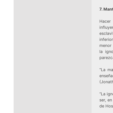
7. Mant
Hacer 
influy
esclav
inferi
menor 
la ign
parezca
“La ma
enseñ
(Jonat
“La ign
ser, e
de Hos