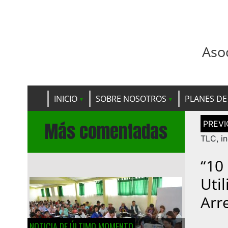
Aso
INICIO
SOBRE NOSOTROS
PLANES DE
Navega
Más comentadas
de
entrad
TLC, i
“10
Uti
Arr
NOTICIA DE ÚLTIMO MOMENTO