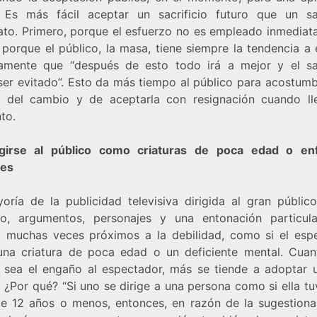
. Es más fácil aceptar un sacrificio futuro que un sac
ato. Primero, porque el esfuerzo no es empleado inmediat
 porque el público, la masa, tiene siempre la tendencia a 
amente que “después de esto todo irá a mejor y el sac
ser evitado”. Esto da más tiempo al público para acostumb
a del cambio y de aceptarla con resignación cuando ll
to.
igirse al público como criaturas de poca edad o e
les
oría de la publicidad televisiva dirigida al gran público 
so, argumentos, personajes y una entonación particul
il, muchas veces próximos a la debilidad, como si el esp
una criatura de poca edad o un deficiente mental. Cua
 sea el engaño al espectador, más se tiende a adoptar 
l. ¿Por qué? “Si uno se dirige a una persona como si ella tu
e 12 años o menos, entonces, en razón de la sugestionab