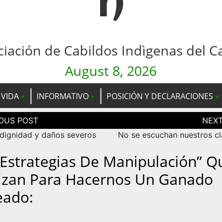
n
ciación de Cabildos Indìgenas del C
August 8, 2026
 VIDA
INFORMATIVO
POSICIÓN Y DECLARACIONES
ción
as
ndignidad y daños severos
No se escuchan nuestros c
 Estrategias De Manipulación” Q
lizan Para Hacernos Un Ganado
eado: