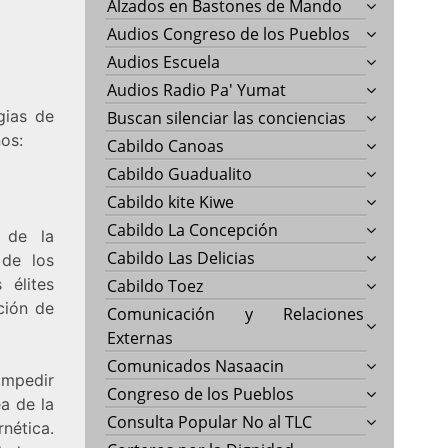
Alzados en Bastones de Mando
Audios Congreso de los Pueblos
Audios Escuela
Audios Radio Pa' Yumat
gias de
Buscan silenciar las conciencias
nos:
Cabildo Canoas
Cabildo Guadualito
Cabildo kite Kiwe
Cabildo La Concepción
a de la
Cabildo Las Delicias
 de los
 élites
Cabildo Toez
ción de
Comunicación y Relaciones
Externas
Comunicados Nasaacin
 impedir
Congreso de los Pueblos
ea de la
Consulta Popular No al TLC
nética.