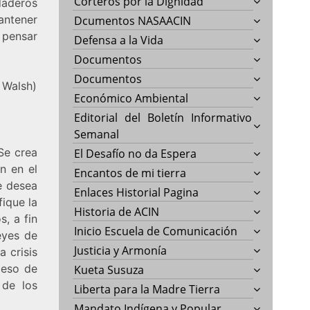
Corteros por la Dignidad
daderos
antener
Dcumentos NASAACIN
 pensar
Defensa a la Vida
Documentos
Documentos
o Walsh)
Económico Ambiental
Editorial del Boletín Informativo
Semanal
Se crea
El Desafío no da Espera
n en el
Encantos de mi tierra
e desea
Enlaces Historial Pagina
fique la
Historia de ACIN
s, a fin
Inicio Escuela de Comunicación
eyes de
Justicia y Armonía
a crisis
ceso de
Kueta Susuza
 de los
Liberta para la Madre Tierra
Mandato Indígena y Popular