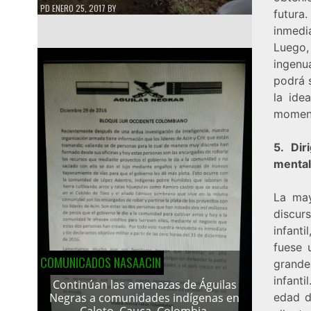
PD
ENERO 25, 2017
BY
futura
inmedi
Luego,
ingenu
podrá 
la ide
momen
5. Dir
menta
La may
discur
infant
fuese 
COMUNICADOS NASAACIN
grande
infanti
Continúan las amenazas de Águilas
edad d
Negras a comunidades indígenas en
Caloto, Cauca, Colombia.