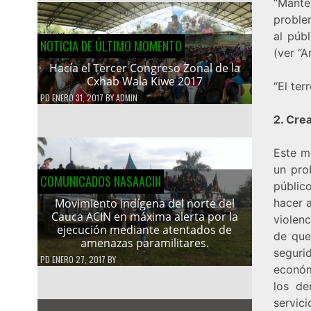
“Mante
proble
al púb
NOTICIA DE ÚLTIMO MOMENTO
(ver “A
Hacía el Tercer Congreso Zonal de la
Cxhab Wala Kiwe 2017
“El ter
PD
ENERO 31, 2017
BY
ADMIN
2. Cre
Este m
un pro
COMUNICADOS NASAACIN
públic
hacer a
Movimiento indígena del norte del
Cauca ACIN en máxima alerta por la
violenc
ejecución mediante atentados de
de que
amenazas paramilitares.
segurid
PD
ENERO 27, 2017
BY
económ
los de
servici