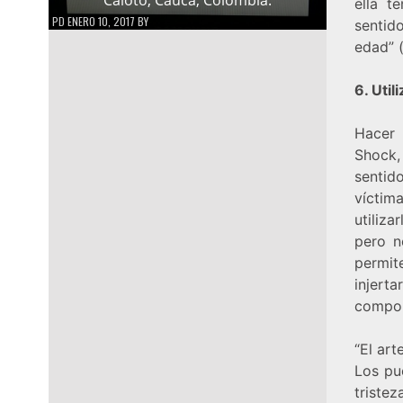
ella t
PD
ENERO 10, 2017
BY
sentid
edad” (
6. Uti
Hacer 
Shock, 
sentid
víctim
utiliza
pero ne
permit
injert
compo
“El art
Los pu
tristez