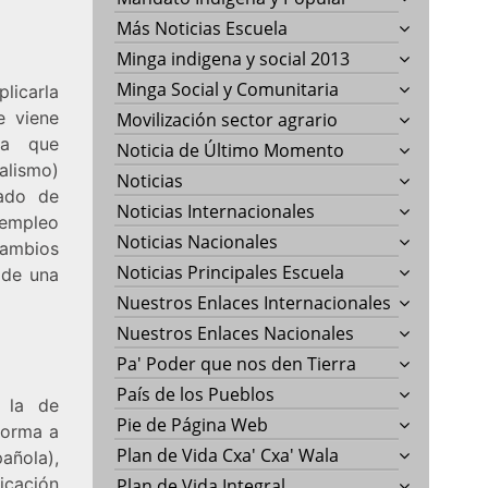
Más Noticias Escuela
Minga indigena y social 2013
Minga Social y Comunitaria
licarla
e viene
Movilización sector agrario
ra que
Noticia de Último Momento
alismo)
Noticias
tado de
Noticias Internacionales
sempleo
Noticias Nacionales
cambios
Noticias Principales Escuela
 de una
Nuestros Enlaces Internacionales
Nuestros Enlaces Nacionales
Pa' Poder que nos den Tierra
País de los Pueblos
 la de
Pie de Página Web
forma a
Plan de Vida Cxa' Cxa' Wala
añola),
icación
Plan de Vida Integral