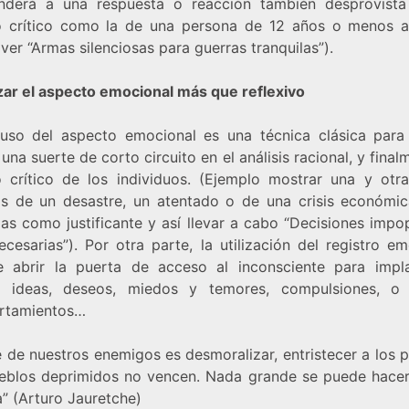
enderá a una respuesta o reacción también desprovist
o crítico como la de una persona de 12 años o menos 
ver “Armas silenciosas para guerras tranquilas”).
lizar el aspecto emocional más que reflexivo
uso del aspecto emocional es una técnica clásica para
una suerte de corto circuito en el análisis racional, y final
o crítico de los individuos. (Ejemplo mostrar una y otr
as de un desastre, un atentado o de una crisis económic
rlas como justificante y así llevar a cabo “Decisiones impo
cesarias”). Por otra parte, la utilización del registro e
e abrir la puerta de acceso al inconsciente para impl
ar ideas, deseos, miedos y temores, compulsiones, o 
rtamientos…
e de nuestros enemigos es desmoralizar, entristecer a los 
eblos deprimidos no vencen. Nada grande se puede hacer
a” (Arturo Jauretche)