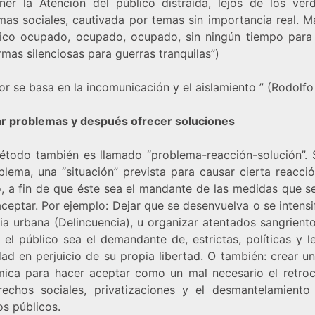
ner la Atención del público distraída, lejos de los ver
mas sociales, cautivada por temas sin importancia real. M
lico ocupado, ocupado, ocupado, sin ningún tiempo para
rmas silenciosas para guerras tranquilas”)
ror se basa en la incomunicación y el aislamiento ” (Rodolf
ar problemas y después ofrecer soluciones
étodo también es llamado “problema-reacción-solución”. 
blema, una “situación” prevista para causar cierta reacció
o, a fin de que éste sea el mandante de las medidas que s
ceptar. Por ejemplo: Dejar que se desenvuelva o se intensi
ia urbana (Delincuencia), u organizar atentados sangriento
 el público sea el demandante de, estrictas, políticas y l
ad en perjuicio de su propia libertad. O también: crear un
ica para hacer aceptar como un mal necesario el retro
rechos sociales, privatizaciones y el desmantelamiento
os públicos.