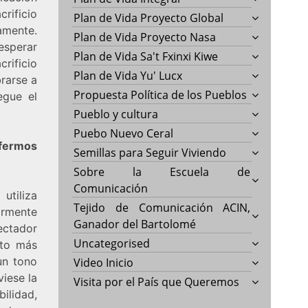
rificio
Plan de Vida Proyecto Global
amente.
Plan de Vida Proyecto Nasa
esperar
Plan de Vida Sa't Fxinxi Kiwe
rificio
Plan de Vida Yu' Lucx
rarse a
Propuesta Política de los Pueblos
egue el
Pueblo y cultura
Puebo Nuevo Ceral
nfermos
Semillas para Seguir Viviendo
Sobre la Escuela de
Comunicación
utiliza
Tejido de Comunicación ACIN,
armente
Ganador del Bartolomé
ectador
Uncategorised
nto más
un tono
Video Inicio
viese la
Visita por el País que Queremos
ilidad,