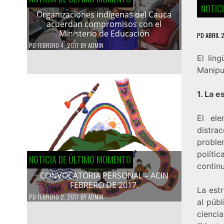
NOTIC
Organizaciones indígenas del Cauca
acuerdan compromisos con el
Ministerio de Educación
PD
ABRIL 2
PD
FEBRERO 4, 2017
BY
ADMIN
El lin
Manipul
1. La e
El ele
distra
proble
políti
NOTICIA DE ÚLTIMO MOMENTO
continu
CONVOCATORIA PERSONAL – ACIN
FEBRERO DE 2017.
La estr
PD
FEBRERO 2, 2017
BY
ADMIN
al públ
cienci