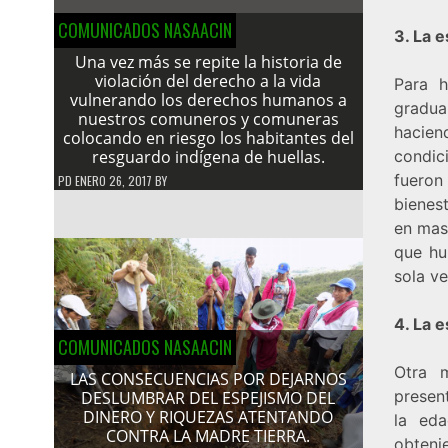
COMUNICADOS NASAACIN
3. La e
Una vez más se repite la historia de
violación del derecho a la vida
Para h
vulnerando los derechos humanos a
gradua
nuestros comuneros y comuneras
hacie
colocando en riesgo los habitantes del
resguardo indígena de huellas.
condic
fueron
PD
ENERO 26, 2017
BY
bienes
en mas
que hu
sola ve
4. La e
COMUNICADOS NASAACIN
Otra 
LAS CONSECUENCIAS POR DEJARNOS
presen
DESLUMBRAR DEL ESPEJISMO DEL
DINERO Y RIQUEZAS ATENTANDO
la eda
CONTRA LA MADRE TIERRA.
obteni