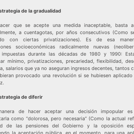
strategia de la gradualidad
acer que se acepte una medida inaceptable, basta ap
lmente, a cuentagotas, por años consecutivos (Como s
ndo con ciertas privatizaciones). Es de esa mane
iones socioeconómicas radicalmente nuevas (neoliber
 impuestas durante las décadas de 1980 y 1990: Es
tar mínimo, privatizaciones, precariedad, flexibilidad, de
a, salarios que ya no aseguran ingresos decentes, tantos 
bieran provocado una revolución si se hubiesen aplicado
z.
strategia de diferir
manera de hacer aceptar una decisión impopular es
tarla como “dolorosa, pero necesaria” (Como la actual re
d de las pensiones del Gobierno y la oposición esp
endo la aceptación pública, en el momento, para una apl