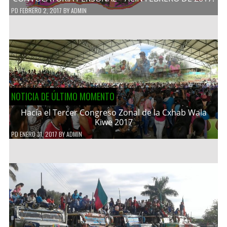
PD
FEBRERO 2, 2017
BY
ADMIN
NOTICIA DE ÚLTIMO MOMENTO
Hacía el Tercer Congreso Zonal de la Cxhab Wala
Kiwe 2017
PD
ENERO 31, 2017
BY
ADMIN