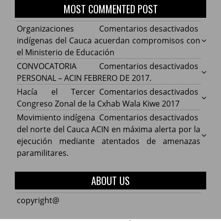
MOST COMMENTED POST
en
Organizaciones
Comentarios desactivados
Organ
indígenas del Cauca acuerdan compromisos con
indíg
el Ministerio de Educación
del
en
CONVOCATORIA
Comentarios desactivados
Cauca
CONV
PERSONAL – ACIN FEBRERO DE 2017.
acuer
PERS
en
Hacía el Tercer
Comentarios desactivados
comp
–
Hacía
Congreso Zonal de la Cxhab Wala Kiwe 2017
con
ACIN
el
en
Movimiento indígena
Comentarios desactivados
el
FEBR
Terce
Movim
del norte del Cauca ACIN en máxima alerta por la
Minist
DE
Congr
indíg
ejecución mediante atentados de amenazas
de
2017.
Zonal
del
paramilitares.
Educa
de
norte
la
del
ABOUT US
Cxhab
Cauca
Wala
ACIN
copyright@
Kiwe
en