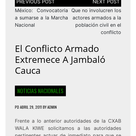
de
entradas
México: Convocatoria
Que no involucren los
a sumarse a la Marcha
actores armados a la
Nacional
población civil en el
conflicto
El Conflicto Armado
Extremece A Jambaló
Cauca
NOTICIAS NACIONALES
PD
ABRIL 29, 2011
BY
ADMIN
Frente a lo anterior autoridades de la CXAB
WALA KIWE solicitamos a las autoridades
pertinentes actuar de inmediato para que se