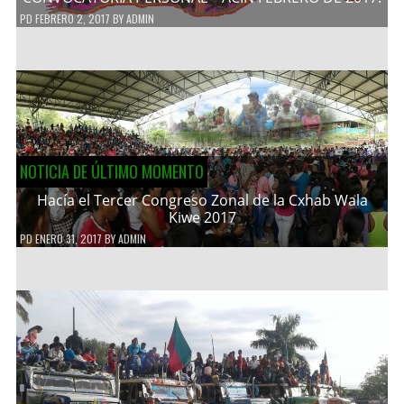
PD
FEBRERO 2, 2017
BY
ADMIN
NOTICIA DE ÚLTIMO MOMENTO
Hacía el Tercer Congreso Zonal de la Cxhab Wala
Kiwe 2017
PD
ENERO 31, 2017
BY
ADMIN