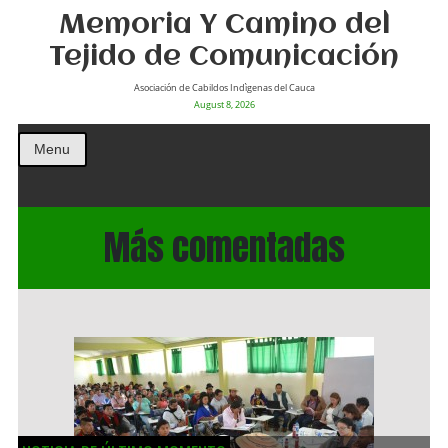
Memoria Y Camino del
Tejido de Comunicación
Asociación de Cabildos Indìgenas del Cauca
August 8, 2026
Menu
Más comentadas