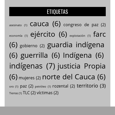
ETIQUETAS
cauca
(6)
congreso de paz
(2)
asesinato
(1)
ejército
(6)
farc
economía
(1)
explotación
(1)
(6)
guardia indígena
gobierno
(2)
(6)
guerrilla
(6)
Indígena
(6)
indígenas
(7)
justicia Propia
(6)
norte del Cauca
(6)
mujeres
(2)
territorio
(3)
paz
(2)
rozental
(2)
oro
(1)
petróleo
(1)
TLC
(2)
víctimas
(2)
Tierras
(1)