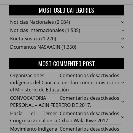
MOST USED CATEGORIES
Noticias Nacionales
(2.684)
Noticias Internacionales
(1.535)
Kueta Susuza
(1.220)
Dcumentos NASAACIN
(1.350)
MOST COMMENTED POST
en
Organizaciones
Comentarios desactivados
Organ
indígenas del Cauca acuerdan compromisos con
indíg
el Ministerio de Educación
del
en
CONVOCATORIA
Comentarios desactivados
Cauca
CONV
PERSONAL – ACIN FEBRERO DE 2017.
acuer
PERS
en
Hacía el Tercer
Comentarios desactivados
comp
–
Hacía
Congreso Zonal de la Cxhab Wala Kiwe 2017
con
ACIN
el
en
Movimiento indígena
Comentarios desactivados
el