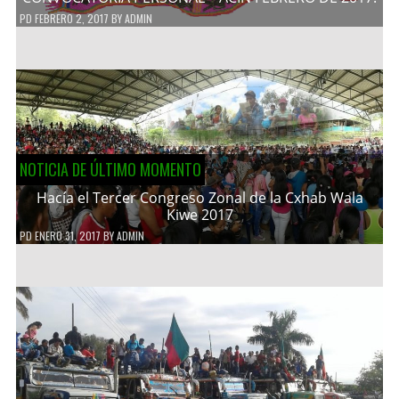
PD
FEBRERO 2, 2017
BY
ADMIN
NOTICIA DE ÚLTIMO MOMENTO
Hacía el Tercer Congreso Zonal de la Cxhab Wala
Kiwe 2017
PD
ENERO 31, 2017
BY
ADMIN