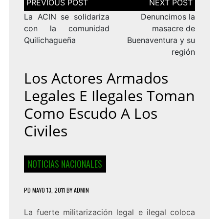
de
entradas
La ACIN se solidariza
Denuncimos la
con la comunidad
masacre de
Quilichagueña
Buenaventura y su
región
Los Actores Armados
Legales E Ilegales Toman
Como Escudo A Los
Civiles
NOTICIAS NACIONALES
PD
MAYO 13, 2011
BY
ADMIN
La fuerte militarización legal e ilegal coloca