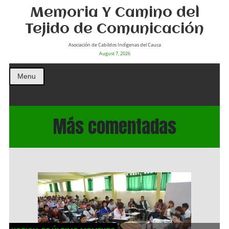
Memoria Y Camino del
Tejido de Comunicación
Asociación de Cabildos Indìgenas del Cauca
August 7, 2026
Menu
Más comentadas