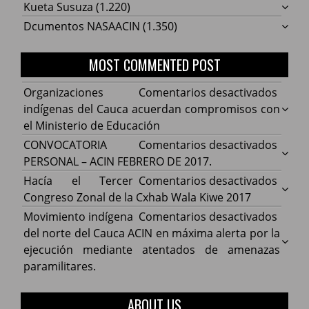
Kueta Susuza
(1.220)
Dcumentos NASAACIN
(1.350)
MOST COMMENTED POST
en
Organizaciones
Comentarios desactivados
Organ
indígenas del Cauca acuerdan compromisos con
indíg
el Ministerio de Educación
del
en
CONVOCATORIA
Comentarios desactivados
Cauca
CONV
PERSONAL – ACIN FEBRERO DE 2017.
acuer
PERS
en
Hacía el Tercer
Comentarios desactivados
comp
–
Hacía
Congreso Zonal de la Cxhab Wala Kiwe 2017
con
ACIN
el
en
Movimiento indígena
Comentarios desactivados
el
FEBR
Terce
Movim
del norte del Cauca ACIN en máxima alerta por la
Minist
DE
Congr
indíg
ejecución mediante atentados de amenazas
de
2017.
Zonal
del
paramilitares.
Educa
de
norte
la
del
ABOUT US